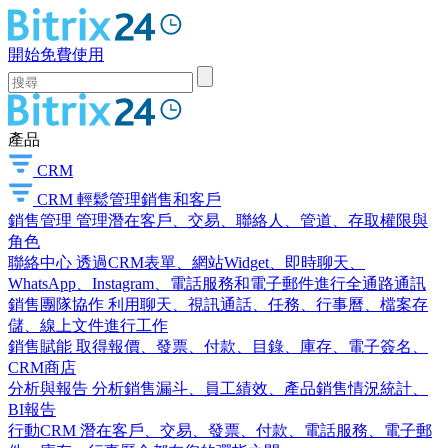
開始免費使用
產品
CRM
CRM
輕鬆管理銷售和客戶
銷售管理
管理潛在客戶、交易、聯絡人、管道、存取權限與
角色
聯絡中心
透過CRM表單、網站Widget、即時聊天、
WhatsApp、Instagram、電話服務和電子郵件進行全通路通訊
銷售團隊協作
利用聊天、視訊通話、任務、行事曆、檔案存
儲、線上文件進行工作
銷售賦能
取得報價、發票、付款、目錄、庫存、電子簽名、
CRM商店
分析與報告
分析銷售漏斗、員工績效、產品銷售情況統計、
BI報告
行動CRM
潛在客戶、交易、發票、付款、電話服務、電子郵