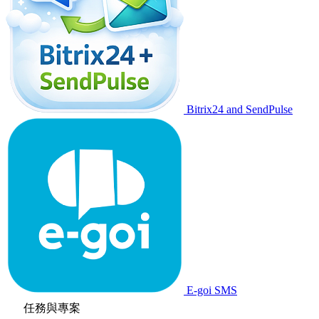
Bitrix24 and SendPulse
E-goi SMS
任務與專案