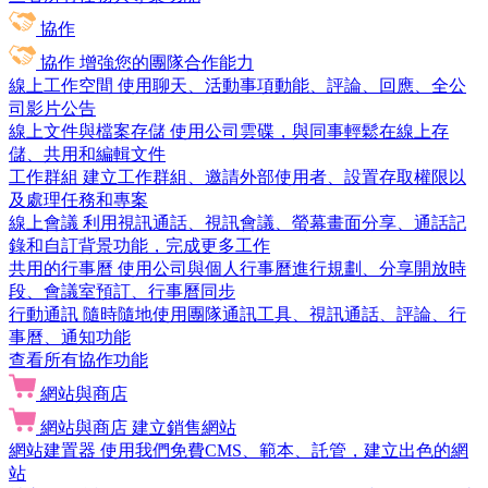
協作
協作
增強您的團隊合作能力
線上工作空間
使用聊天、活動事項動能、評論、回應、全公
司影片公告
線上文件與檔案存儲
使用公司雲碟，與同事輕鬆在線上存
儲、共用和編輯文件
工作群組
建立工作群組、邀請外部使用者、設置存取權限以
及處理任務和專案
線上會議
利用視訊通話、視訊會議、螢幕畫面分享、通話記
錄和自訂背景功能，完成更多工作
共用的行事曆
使用公司與個人行事曆進行規劃、分享開放時
段、會議室預訂、行事曆同步
行動通訊
隨時隨地使用團隊通訊工具、視訊通話、評論、行
事曆、通知功能
查看所有協作功能
網站與商店
網站與商店
建立銷售網站
網站建置器
使用我們免費CMS、範本、託管，建立出色的網
站