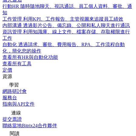
行動HR
隨時隨地聊天、視訊通話、員工個人資料、審批、通
知
工作管理
利用KPI、工作報告、主管視圖來追蹤員工績效
內部溝通
透過影片公告、備忘錄、公開和私人聊天進行通訊
資訊管理
利用知識庫、線上文件、檔案存儲、存取權限進行
工作
自動化
透過請求、審批、費用報告、RPA、工作流程自動
化，簡化您的操作
查看所有HR與自動化功能
查看所有工具
定價
資源
學習
網路研討會
服務台
指南與API文件
連線
提交票證
聯絡當地Bitrix24合作夥伴
閱讀