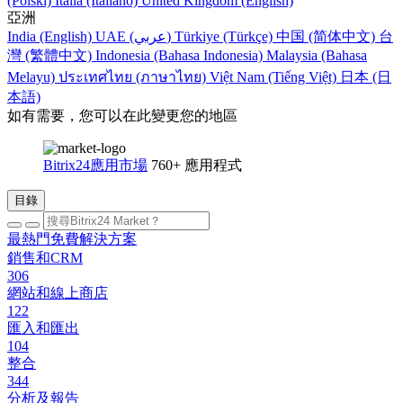
(Polski)
Italia (Italiano)
United Kingdom (English)
亞洲
India (English)
UAE (عربي)
Türkiye (Türkçe)
中国 (简体中文)
台
灣 (繁體中文)
Indonesia (Bahasa Indonesia)
Malaysia (Bahasa
Melayu)
ประเทศไทย (ภาษาไทย)
Việt Nam (Tiếng Việt)
日本 (日
本語)
如有需要，您可以在此變更您的地區
Bitrix24應用市場
760+ 應用程式
目錄
最熱門免費解決方案
銷售和CRM
306
網站和線上商店
122
匯入和匯出
104
整合
344
分析及報告