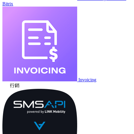
Bitrix
Invoicing
行銷