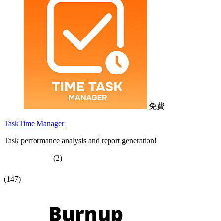
免費
TaskTime Manager
Task performance analysis and report generation!
(2)
(147)