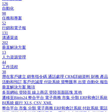
126
自動化
98
任務和專案
52
行銷和電子報
131
溝通渠道
202
垂直解決方案
13
人力資源管理
44
工作流程
38
潛在客戶建立
銷售指令碼
通話處理
CRM詳細資料
財務
產品
活動和預訂
客戶忠誠度
付款系統
貨幣匯率
出貨
自動化
報告
垂直解決方案
雜項
多頁網站
登陸頁
線上商店
登陸頁面區塊
其他
遷移至Bitrix24
整合平台
電子商務
市集
分類
ERP和會計系統
BI系統
銀行
XLS, CSV, XML
整合平台
市集
分類
電子商務
ERP和會計系統
付款系統
電話