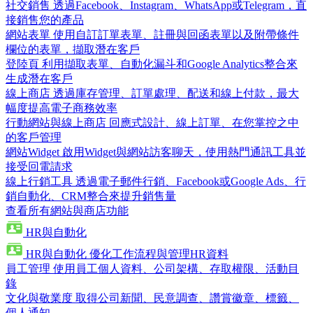
社交銷售
透過Facebook、Instagram、WhatsApp或Telegram，直
接銷售您的產品
網站表單
使用自訂訂單表單、註冊與回函表單以及附帶條件
欄位的表單，擷取潛在客戶
登陸頁
利用擷取表單、自動化漏斗和Google Analytics整合來
生成潛在客戶
線上商店
透過庫存管理、訂單處理、配送和線上付款，最大
幅度提高電子商務效率
行動網站與線上商店
回應式設計、線上訂單、在您掌控之中
的客戶管理
網站Widget
啟用Widget與網站訪客聊天，使用熱門通訊工具並
接受回電請求
線上行銷工具
透過電子郵件行銷、Facebook或Google Ads、行
銷自動化、CRM整合來提升銷售量
查看所有網站與商店功能
HR與自動化
HR與自動化
優化工作流程與管理HR資料
員工管理
使用員工個人資料、公司架構、存取權限、活動目
錄
文化與敬業度
取得公司新聞、民意調查、讚賞徽章、標籤、
個人通知