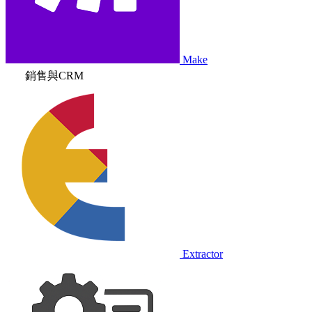
Make
銷售與CRM
Extractor