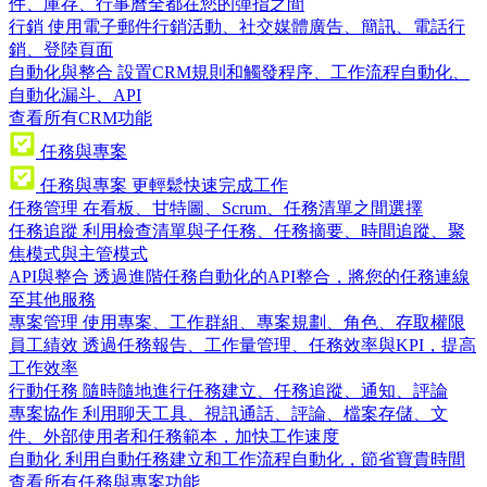
件、庫存、行事曆全都在您的彈指之間
行銷
使用電子郵件行銷活動、社交媒體廣告、簡訊、電話行
銷、登陸頁面
自動化與整合
設置CRM規則和觸發程序、工作流程自動化、
自動化漏斗、API
查看所有CRM功能
任務與專案
任務與專案
更輕鬆快速完成工作
任務管理
在看板、甘特圖、Scrum、任務清單之間選擇
任務追蹤
利用檢查清單與子任務、任務摘要、時間追蹤、聚
焦模式與主管模式
API與整合
透過進階任務自動化的API整合，將您的任務連線
至其他服務
專案管理
使用專案、工作群組、專案規劃、角色、存取權限
員工績效
透過任務報告、工作量管理、任務效率與KPI，提高
工作效率
行動任務
隨時隨地進行任務建立、任務追蹤、通知、評論
專案協作
利用聊天工具、視訊通話、評論、檔案存儲、文
件、外部使用者和任務範本，加快工作速度
自動化
利用自動任務建立和工作流程自動化，節省寶貴時間
查看所有任務與專案功能