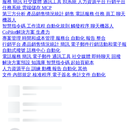
服務
簡訊
社交媒體
通訊工具
BI系統
人力資源平台
行銷平台
任務系統
雲端儲存
MCP
第三方分析
產品銷售情況統計
銷售
電話服務
任務
員工
聊天
機器人
智慧指令碼
工作流程
自動化規則
觸發程序
聊天機器人
CoPilot解決方案
生產力
專案管理
時間和成本管理
服務台
自動化
報告
整合
行銷平台
產品銷售情況統計
簡訊
電子郵件行銷活動和電子報
自動式撥號
話務中心
自動化
電話服務
簡訊
電子郵件
通訊工具
社交媒體
即時聊天
回撥
解決方案預設
知識庫
智慧指令碼
起始頁範本
人力資源平台
訓練
動機
報告
自動化
其他
文件
內部規定
核准程序
電子簽名
會計文件
自動化