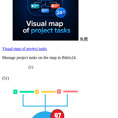
免費
Visual map of project tasks
Manage project tasks on the map in Bitrix24.
(1)
(51)