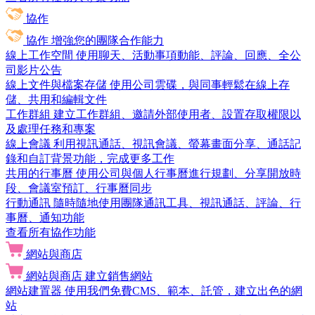
協作
協作
增強您的團隊合作能力
線上工作空間
使用聊天、活動事項動能、評論、回應、全公
司影片公告
線上文件與檔案存儲
使用公司雲碟，與同事輕鬆在線上存
儲、共用和編輯文件
工作群組
建立工作群組、邀請外部使用者、設置存取權限以
及處理任務和專案
線上會議
利用視訊通話、視訊會議、螢幕畫面分享、通話記
錄和自訂背景功能，完成更多工作
共用的行事曆
使用公司與個人行事曆進行規劃、分享開放時
段、會議室預訂、行事曆同步
行動通訊
隨時隨地使用團隊通訊工具、視訊通話、評論、行
事曆、通知功能
查看所有協作功能
網站與商店
網站與商店
建立銷售網站
網站建置器
使用我們免費CMS、範本、託管，建立出色的網
站