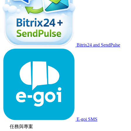
Bitrix24 and SendPulse
E-goi SMS
任務與專案