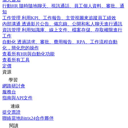
行動HR
隨時隨地聊天、視訊通話、員工個人資料、審批、通
知
工作管理
利用KPI、工作報告、主管視圖來追蹤員工績效
內部溝通
透過影片公告、備忘錄、公開和私人聊天進行通訊
資訊管理
利用知識庫、線上文件、檔案存儲、存取權限進行
工作
自動化
透過請求、審批、費用報告、RPA、工作流程自動
化，簡化您的操作
查看所有HR與自動化功能
查看所有工具
定價
資源
學習
網路研討會
服務台
指南與API文件
連線
提交票證
聯絡當地Bitrix24合作夥伴
閱讀