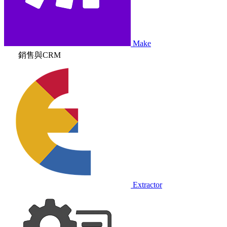
Make
銷售與CRM
Extractor