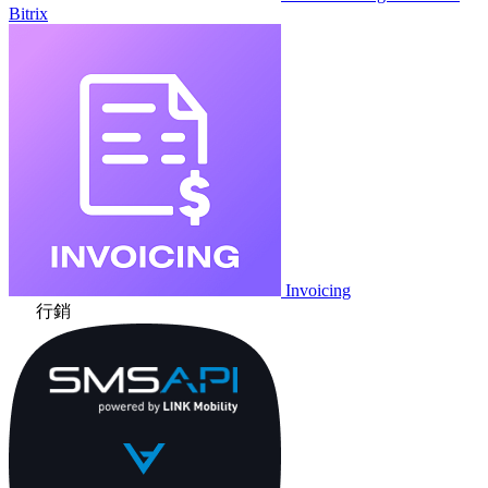
Bitrix
Invoicing
行銷