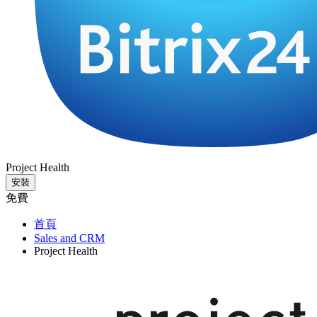
Project Health
安裝
免費
首頁
Sales and CRM
Project Health