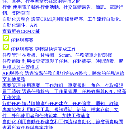
件、庫存、行事曆全都在您的彈指之間
行銷
使用電子郵件行銷活動、社交媒體廣告、簡訊、電話行
銷、登陸頁面
自動化與整合
設置CRM規則和觸發程序、工作流程自動化、
自動化漏斗、API
查看所有CRM功能
任務與專案
任務與專案
更輕鬆快速完成工作
任務管理
在看板、甘特圖、Scrum、任務清單之間選擇
任務追蹤
利用檢查清單與子任務、任務摘要、時間追蹤、聚
焦模式與主管模式
API與整合
透過進階任務自動化的API整合，將您的任務連線
至其他服務
專案管理
使用專案、工作群組、專案規劃、角色、存取權限
員工績效
透過任務報告、工作量管理、任務效率與KPI，提高
工作效率
行動任務
隨時隨地進行任務建立、任務追蹤、通知、評論
專案協作
利用聊天工具、視訊通話、評論、檔案存儲、文
件、外部使用者和任務範本，加快工作速度
自動化
利用自動任務建立和工作流程自動化，節省寶貴時間
查看所有任務與專案功能