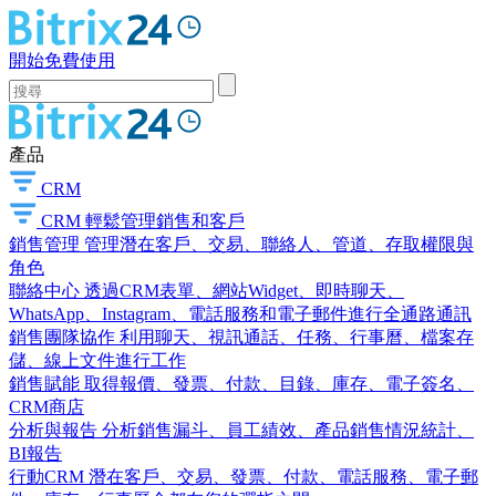
開始免費使用
產品
CRM
CRM
輕鬆管理銷售和客戶
銷售管理
管理潛在客戶、交易、聯絡人、管道、存取權限與
角色
聯絡中心
透過CRM表單、網站Widget、即時聊天、
WhatsApp、Instagram、電話服務和電子郵件進行全通路通訊
銷售團隊協作
利用聊天、視訊通話、任務、行事曆、檔案存
儲、線上文件進行工作
銷售賦能
取得報價、發票、付款、目錄、庫存、電子簽名、
CRM商店
分析與報告
分析銷售漏斗、員工績效、產品銷售情況統計、
BI報告
行動CRM
潛在客戶、交易、發票、付款、電話服務、電子郵