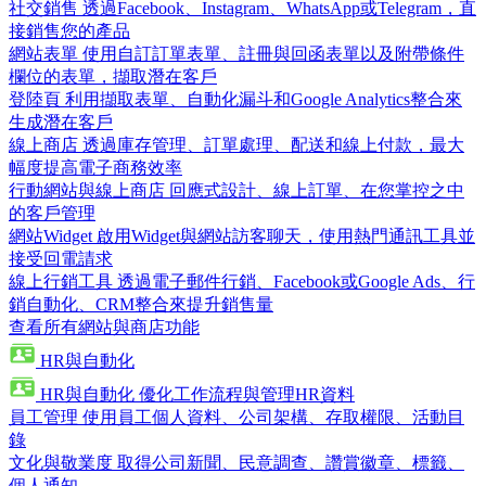
社交銷售
透過Facebook、Instagram、WhatsApp或Telegram，直
接銷售您的產品
網站表單
使用自訂訂單表單、註冊與回函表單以及附帶條件
欄位的表單，擷取潛在客戶
登陸頁
利用擷取表單、自動化漏斗和Google Analytics整合來
生成潛在客戶
線上商店
透過庫存管理、訂單處理、配送和線上付款，最大
幅度提高電子商務效率
行動網站與線上商店
回應式設計、線上訂單、在您掌控之中
的客戶管理
網站Widget
啟用Widget與網站訪客聊天，使用熱門通訊工具並
接受回電請求
線上行銷工具
透過電子郵件行銷、Facebook或Google Ads、行
銷自動化、CRM整合來提升銷售量
查看所有網站與商店功能
HR與自動化
HR與自動化
優化工作流程與管理HR資料
員工管理
使用員工個人資料、公司架構、存取權限、活動目
錄
文化與敬業度
取得公司新聞、民意調查、讚賞徽章、標籤、
個人通知