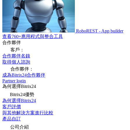
RoboREST - App builder
查看760+應用程式與整合工具
合作夥伴
客戶：
合作夥伴名錄
取得個人諮詢
合作夥伴：
成為Bitrix24合作夥伴
Partner login
為何選擇Bitrix24
Bitrix24優勢
為何選擇Bitrix24
客戶評價
與其他解決方案進行比較
產品自訂
公司介紹