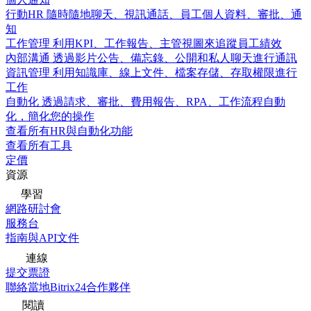
行動HR
隨時隨地聊天、視訊通話、員工個人資料、審批、通
知
工作管理
利用KPI、工作報告、主管視圖來追蹤員工績效
內部溝通
透過影片公告、備忘錄、公開和私人聊天進行通訊
資訊管理
利用知識庫、線上文件、檔案存儲、存取權限進行
工作
自動化
透過請求、審批、費用報告、RPA、工作流程自動
化，簡化您的操作
查看所有HR與自動化功能
查看所有工具
定價
資源
學習
網路研討會
服務台
指南與API文件
連線
提交票證
聯絡當地Bitrix24合作夥伴
閱讀