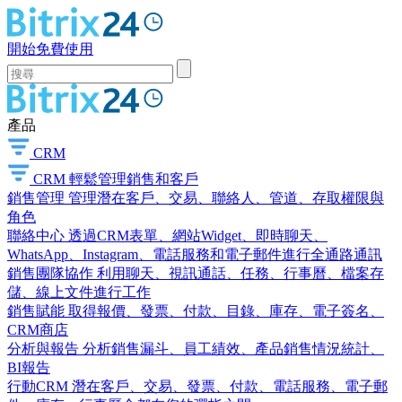
開始免費使用
產品
CRM
CRM
輕鬆管理銷售和客戶
銷售管理
管理潛在客戶、交易、聯絡人、管道、存取權限與
角色
聯絡中心
透過CRM表單、網站Widget、即時聊天、
WhatsApp、Instagram、電話服務和電子郵件進行全通路通訊
銷售團隊協作
利用聊天、視訊通話、任務、行事曆、檔案存
儲、線上文件進行工作
銷售賦能
取得報價、發票、付款、目錄、庫存、電子簽名、
CRM商店
分析與報告
分析銷售漏斗、員工績效、產品銷售情況統計、
BI報告
行動CRM
潛在客戶、交易、發票、付款、電話服務、電子郵