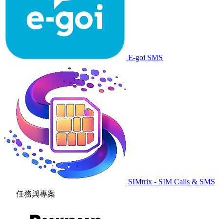
E-goi SMS
SIMtrix - SIM Calls & SMS
任務與專案