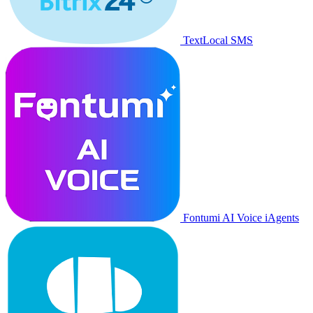
TextLocal SMS
Fontumi AI Voice iAgents