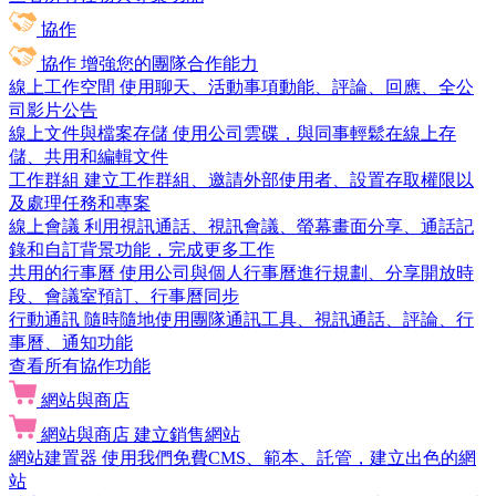
協作
協作
增強您的團隊合作能力
線上工作空間
使用聊天、活動事項動能、評論、回應、全公
司影片公告
線上文件與檔案存儲
使用公司雲碟，與同事輕鬆在線上存
儲、共用和編輯文件
工作群組
建立工作群組、邀請外部使用者、設置存取權限以
及處理任務和專案
線上會議
利用視訊通話、視訊會議、螢幕畫面分享、通話記
錄和自訂背景功能，完成更多工作
共用的行事曆
使用公司與個人行事曆進行規劃、分享開放時
段、會議室預訂、行事曆同步
行動通訊
隨時隨地使用團隊通訊工具、視訊通話、評論、行
事曆、通知功能
查看所有協作功能
網站與商店
網站與商店
建立銷售網站
網站建置器
使用我們免費CMS、範本、託管，建立出色的網
站