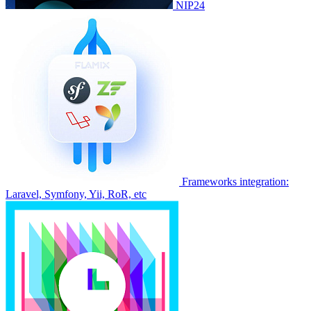
NIP24
Frameworks integration:
Laravel, Symfony, Yii, RoR, etc