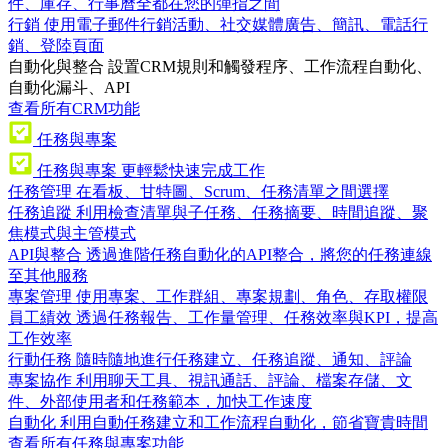
件、庫存、行事曆全都在您的彈指之間
行銷
使用電子郵件行銷活動、社交媒體廣告、簡訊、電話行
銷、登陸頁面
自動化與整合
設置CRM規則和觸發程序、工作流程自動化、
自動化漏斗、API
查看所有CRM功能
任務與專案
任務與專案
更輕鬆快速完成工作
任務管理
在看板、甘特圖、Scrum、任務清單之間選擇
任務追蹤
利用檢查清單與子任務、任務摘要、時間追蹤、聚
焦模式與主管模式
API與整合
透過進階任務自動化的API整合，將您的任務連線
至其他服務
專案管理
使用專案、工作群組、專案規劃、角色、存取權限
員工績效
透過任務報告、工作量管理、任務效率與KPI，提高
工作效率
行動任務
隨時隨地進行任務建立、任務追蹤、通知、評論
專案協作
利用聊天工具、視訊通話、評論、檔案存儲、文
件、外部使用者和任務範本，加快工作速度
自動化
利用自動任務建立和工作流程自動化，節省寶貴時間
查看所有任務與專案功能