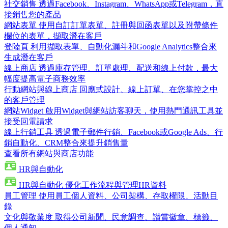
社交銷售
透過Facebook、Instagram、WhatsApp或Telegram，直
接銷售您的產品
網站表單
使用自訂訂單表單、註冊與回函表單以及附帶條件
欄位的表單，擷取潛在客戶
登陸頁
利用擷取表單、自動化漏斗和Google Analytics整合來
生成潛在客戶
線上商店
透過庫存管理、訂單處理、配送和線上付款，最大
幅度提高電子商務效率
行動網站與線上商店
回應式設計、線上訂單、在您掌控之中
的客戶管理
網站Widget
啟用Widget與網站訪客聊天，使用熱門通訊工具並
接受回電請求
線上行銷工具
透過電子郵件行銷、Facebook或Google Ads、行
銷自動化、CRM整合來提升銷售量
查看所有網站與商店功能
HR與自動化
HR與自動化
優化工作流程與管理HR資料
員工管理
使用員工個人資料、公司架構、存取權限、活動目
錄
文化與敬業度
取得公司新聞、民意調查、讚賞徽章、標籤、
個人通知