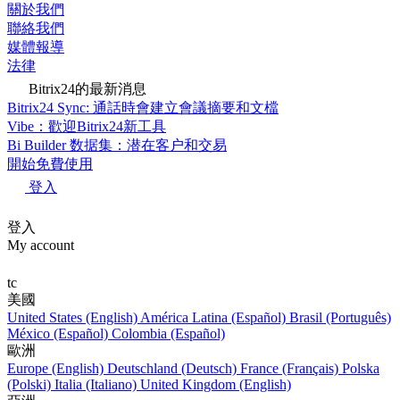
關於我們
聯絡我們
媒體報導
法律
Bitrix24的最新消息
Bitrix24 Sync: 通話時會建立會議摘要和文檔
Vibe：歡迎Bitrix24新工具
Bi Builder 数据集：潜在客户和交易
開始免費使用
登入
登入
My account
tc
美國
United States (English)
América Latina (Español)
Brasil (Português)
México (Español)
Colombia (Español)
歐洲
Europe (English)
Deutschland (Deutsch)
France (Français)
Polska
(Polski)
Italia (Italiano)
United Kingdom (English)