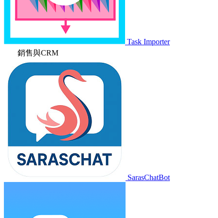
Task Importer
銷售與CRM
SarasChatBot