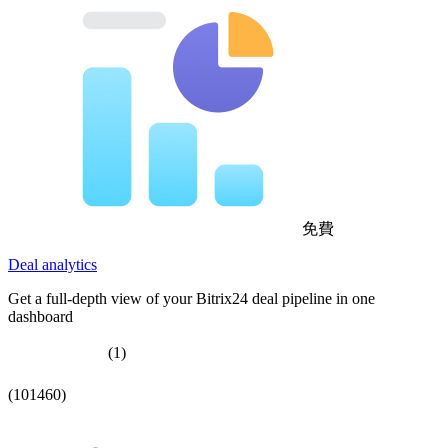
免費
Deal analytics
Get a full-depth view of your Bitrix24 deal pipeline in one
dashboard
(1)
(101460)