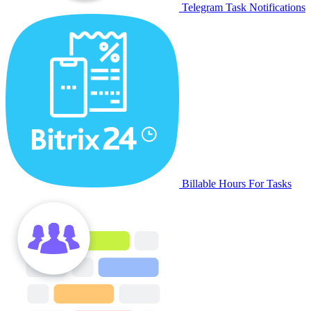
Telegram Task Notifications
Billable Hours For Tasks