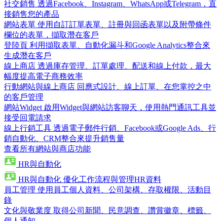
社交銷售
透過Facebook、Instagram、WhatsApp或Telegram，直
接銷售您的產品
網站表單
使用自訂訂單表單、註冊與回函表單以及附帶條件
欄位的表單，擷取潛在客戶
登陸頁
利用擷取表單、自動化漏斗和Google Analytics整合來
生成潛在客戶
線上商店
透過庫存管理、訂單處理、配送和線上付款，最大
幅度提高電子商務效率
行動網站與線上商店
回應式設計、線上訂單、在您掌控之中
的客戶管理
網站Widget
啟用Widget與網站訪客聊天，使用熱門通訊工具並
接受回電請求
線上行銷工具
透過電子郵件行銷、Facebook或Google Ads、行
銷自動化、CRM整合來提升銷售量
查看所有網站與商店功能
HR與自動化
HR與自動化
優化工作流程與管理HR資料
員工管理
使用員工個人資料、公司架構、存取權限、活動目
錄
文化與敬業度
取得公司新聞、民意調查、讚賞徽章、標籤、
個人通知