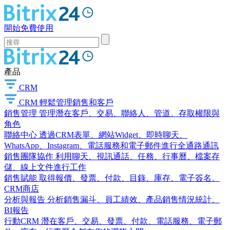
開始免費使用
產品
CRM
CRM
輕鬆管理銷售和客戶
銷售管理
管理潛在客戶、交易、聯絡人、管道、存取權限與
角色
聯絡中心
透過CRM表單、網站Widget、即時聊天、
WhatsApp、Instagram、電話服務和電子郵件進行全通路通訊
銷售團隊協作
利用聊天、視訊通話、任務、行事曆、檔案存
儲、線上文件進行工作
銷售賦能
取得報價、發票、付款、目錄、庫存、電子簽名、
CRM商店
分析與報告
分析銷售漏斗、員工績效、產品銷售情況統計、
BI報告
行動CRM
潛在客戶、交易、發票、付款、電話服務、電子郵