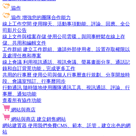
協作
協作
增強您的團隊合作能力
線上工作空間
使用聊天、活動事項動能、評論、回應、全公
司影片公告
線上文件與檔案存儲
使用公司雲碟，與同事輕鬆在線上存
儲、共用和編輯文件
工作群組
建立工作群組、邀請外部使用者、設置存取權限以
及處理任務和專案
線上會議
利用視訊通話、視訊會議、螢幕畫面分享、通話記
錄和自訂背景功能，完成更多工作
共用的行事曆
使用公司與個人行事曆進行規劃、分享開放時
段、會議室預訂、行事曆同步
行動通訊
隨時隨地使用團隊通訊工具、視訊通話、評論、行
事曆、通知功能
查看所有協作功能
網站與商店
網站與商店
建立銷售網站
網站建置器
使用我們免費CMS、範本、託管，建立出色的網
站