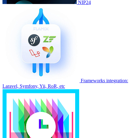
NIP24
Frameworks integration:
Laravel, Symfony, Yii, RoR, etc