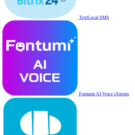
TextLocal SMS
Fontumi AI Voice iAgents