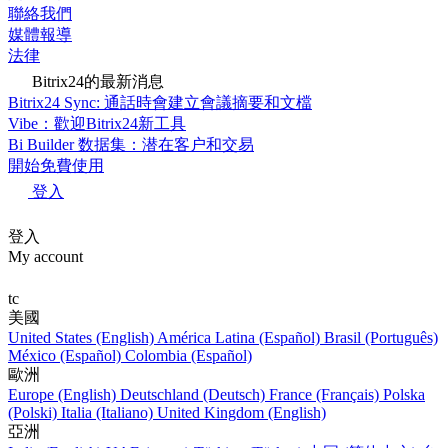
聯絡我們
媒體報導
法律
Bitrix24的最新消息
Bitrix24 Sync: 通話時會建立會議摘要和文檔
Vibe：歡迎Bitrix24新工具
Bi Builder 数据集：潜在客户和交易
開始免費使用
登入
登入
My account
tc
美國
United States (English)
América Latina (Español)
Brasil (Português)
México (Español)
Colombia (Español)
歐洲
Europe (English)
Deutschland (Deutsch)
France (Français)
Polska
(Polski)
Italia (Italiano)
United Kingdom (English)
亞洲