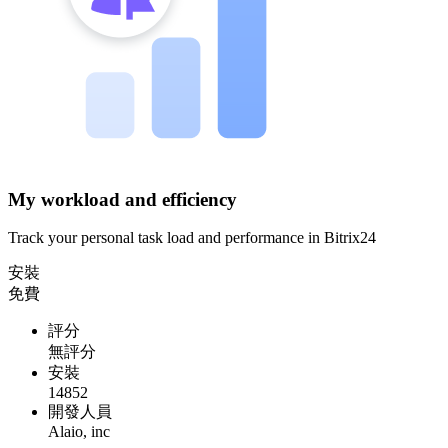
My workload and efficiency
Track your personal task load and performance in Bitrix24
安裝
免費
評分
無評分
安裝
14852
開發人員
Alaio, inc