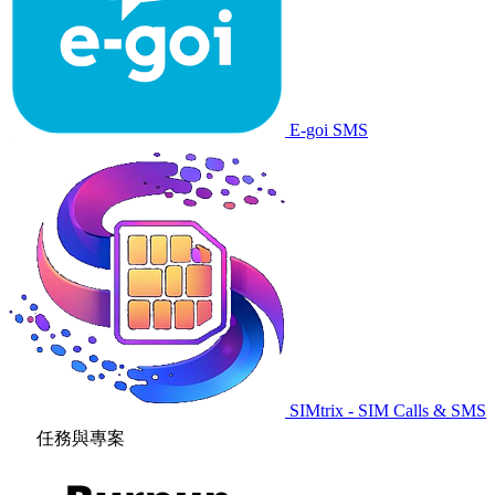
E-goi SMS
SIMtrix - SIM Calls & SMS
任務與專案