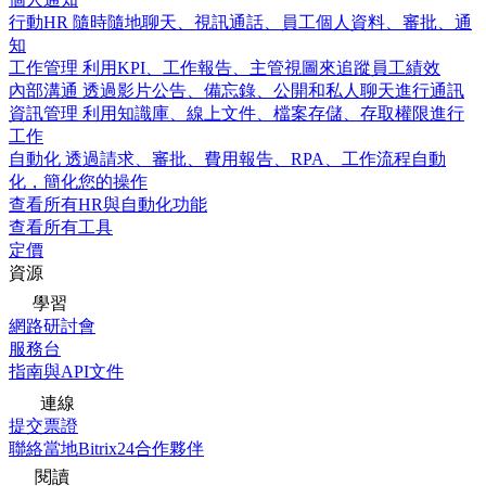
行動HR
隨時隨地聊天、視訊通話、員工個人資料、審批、通
知
工作管理
利用KPI、工作報告、主管視圖來追蹤員工績效
內部溝通
透過影片公告、備忘錄、公開和私人聊天進行通訊
資訊管理
利用知識庫、線上文件、檔案存儲、存取權限進行
工作
自動化
透過請求、審批、費用報告、RPA、工作流程自動
化，簡化您的操作
查看所有HR與自動化功能
查看所有工具
定價
資源
學習
網路研討會
服務台
指南與API文件
連線
提交票證
聯絡當地Bitrix24合作夥伴
閱讀