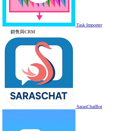
Task Importer
銷售與CRM
SarasChatBot