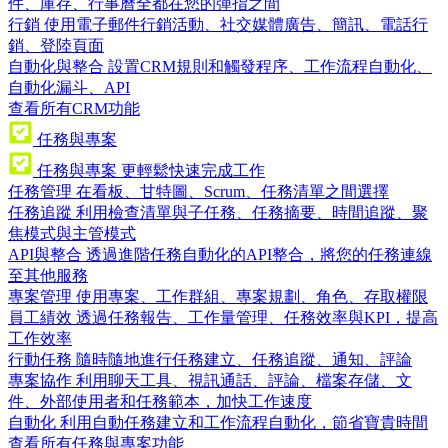
件、庫存、行事曆全都在您的彈指之間
行銷
使用電子郵件行銷活動、社交媒體廣告、簡訊、電話行
銷、登陸頁面
自動化與整合
設置CRM規則和觸發程序、工作流程自動化、
自動化漏斗、API
查看所有CRM功能
任務與專案
任務與專案
更輕鬆快速完成工作
任務管理
在看板、甘特圖、Scrum、任務清單之間選擇
任務追蹤
利用檢查清單與子任務、任務摘要、時間追蹤、聚
焦模式與主管模式
API與整合
透過進階任務自動化的API整合，將您的任務連線
至其他服務
專案管理
使用專案、工作群組、專案規劃、角色、存取權限
員工績效
透過任務報告、工作量管理、任務效率與KPI，提高
工作效率
行動任務
隨時隨地進行任務建立、任務追蹤、通知、評論
專案協作
利用聊天工具、視訊通話、評論、檔案存儲、文
件、外部使用者和任務範本，加快工作速度
自動化
利用自動任務建立和工作流程自動化，節省寶貴時間
查看所有任務與專案功能