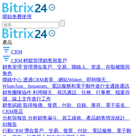
開始免費使用
產品
CRM
CRM
輕鬆管理銷售和客戶
銷售管理
管理潛在客戶、交易、聯絡人、管道、存取權限與
角色
聯絡中心
透過CRM表單、網站Widget、即時聊天、
WhatsApp、Instagram、電話服務和電子郵件進行全通路通訊
銷售團隊協作
利用聊天、視訊通話、任務、行事曆、檔案存
儲、線上文件進行工作
銷售賦能
取得報價、發票、付款、目錄、庫存、電子簽名、
CRM商店
分析與報告
分析銷售漏斗、員工績效、產品銷售情況統計、
BI報告
行動CRM
潛在客戶、交易、發票、付款、電話服務、電子郵