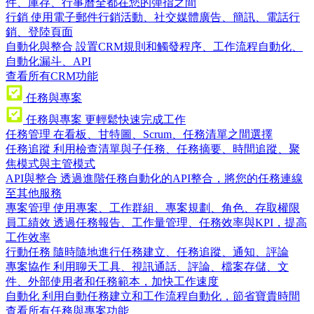
件、庫存、行事曆全都在您的彈指之間
行銷
使用電子郵件行銷活動、社交媒體廣告、簡訊、電話行
銷、登陸頁面
自動化與整合
設置CRM規則和觸發程序、工作流程自動化、
自動化漏斗、API
查看所有CRM功能
任務與專案
任務與專案
更輕鬆快速完成工作
任務管理
在看板、甘特圖、Scrum、任務清單之間選擇
任務追蹤
利用檢查清單與子任務、任務摘要、時間追蹤、聚
焦模式與主管模式
API與整合
透過進階任務自動化的API整合，將您的任務連線
至其他服務
專案管理
使用專案、工作群組、專案規劃、角色、存取權限
員工績效
透過任務報告、工作量管理、任務效率與KPI，提高
工作效率
行動任務
隨時隨地進行任務建立、任務追蹤、通知、評論
專案協作
利用聊天工具、視訊通話、評論、檔案存儲、文
件、外部使用者和任務範本，加快工作速度
自動化
利用自動任務建立和工作流程自動化，節省寶貴時間
查看所有任務與專案功能