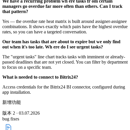
We have a recurring problem wh ere tasks fr om certain
managers go overdue far more often than others. Can I track
that pattern?
Yes — the overdue rate heat matrix is built around assigner-assignee
combinations. It shows exactly which pairs have the highest overdue
rates, so you can have a targeted conversation.
Our team has tasks that are about to expire but we only find
out when it's too late. Wh ere do I see urgent tasks?
The "urgent tasks" line chart tracks tasks with imminent or already-
passed deadlines that are not yet closed. You can filter by department
to focus on a specific team.
What is needed to connect to Bitrix24?
Access credentials for the Bitrix24 BI connector, configured during
app installation.
新增功能
版本 2 · 03.07.2026
bug fixes