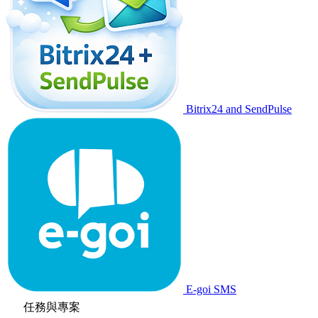
Bitrix24 and SendPulse
E-goi SMS
任務與專案