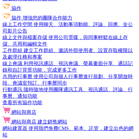
協作
協作
增強您的團隊合作能力
線上工作空間
使用聊天、活動事項動能、評論、回應、全公
司影片公告
線上文件與檔案存儲
使用公司雲碟，與同事輕鬆在線上存
儲、共用和編輯文件
工作群組
建立工作群組、邀請外部使用者、設置存取權限以
及處理任務和專案
線上會議
利用視訊通話、視訊會議、螢幕畫面分享、通話記
錄和自訂背景功能，完成更多工作
共用的行事曆
使用公司與個人行事曆進行規劃、分享開放時
段、會議室預訂、行事曆同步
行動通訊
隨時隨地使用團隊通訊工具、視訊通話、評論、行
事曆、通知功能
查看所有協作功能
網站與商店
網站與商店
建立銷售網站
網站建置器
使用我們免費CMS、範本、託管，建立出色的網
站