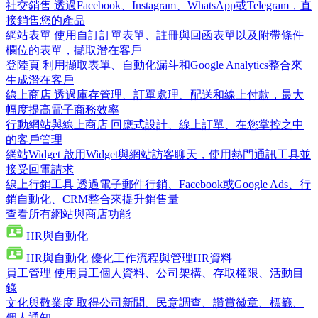
社交銷售
透過Facebook、Instagram、WhatsApp或Telegram，直
接銷售您的產品
網站表單
使用自訂訂單表單、註冊與回函表單以及附帶條件
欄位的表單，擷取潛在客戶
登陸頁
利用擷取表單、自動化漏斗和Google Analytics整合來
生成潛在客戶
線上商店
透過庫存管理、訂單處理、配送和線上付款，最大
幅度提高電子商務效率
行動網站與線上商店
回應式設計、線上訂單、在您掌控之中
的客戶管理
網站Widget
啟用Widget與網站訪客聊天，使用熱門通訊工具並
接受回電請求
線上行銷工具
透過電子郵件行銷、Facebook或Google Ads、行
銷自動化、CRM整合來提升銷售量
查看所有網站與商店功能
HR與自動化
HR與自動化
優化工作流程與管理HR資料
員工管理
使用員工個人資料、公司架構、存取權限、活動目
錄
文化與敬業度
取得公司新聞、民意調查、讚賞徽章、標籤、
個人通知