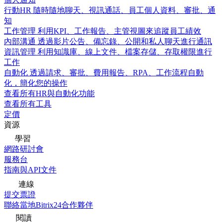
行動HR
隨時隨地聊天、視訊通話、員工個人資料、審批、通
知
工作管理
利用KPI、工作報告、主管視圖來追蹤員工績效
內部溝通
透過影片公告、備忘錄、公開和私人聊天進行通訊
資訊管理
利用知識庫、線上文件、檔案存儲、存取權限進行
工作
自動化
透過請求、審批、費用報告、RPA、工作流程自動
化，簡化您的操作
查看所有HR與自動化功能
查看所有工具
定價
資源
學習
網路研討會
服務台
指南與API文件
連線
提交票證
聯絡當地Bitrix24合作夥伴
閱讀