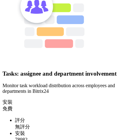
Tasks: assignee and department involvement
Monitor task workload distribution across employees and
departments in Bitrix24
安裝
免費
評分
無評分
安裝
78982