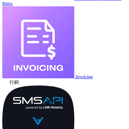
Bitrix
Invoicing
行銷