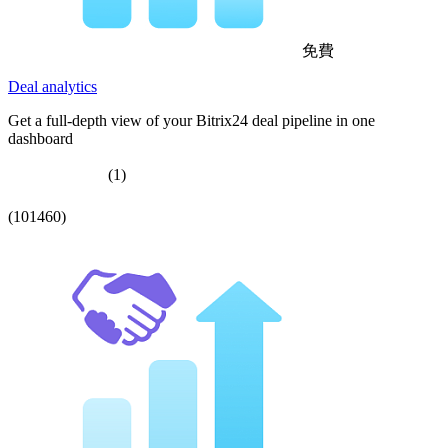
免費
Deal analytics
Get a full-depth view of your Bitrix24 deal pipeline in one
dashboard
(1)
(101460)