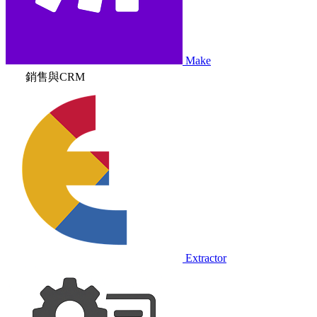
Make
銷售與CRM
Extractor