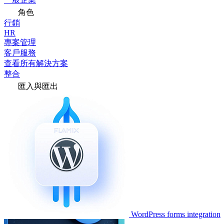
角色
行銷
HR
專案管理
客戶服務
查看所有解決方案
整合
匯入與匯出
WordPress forms integration