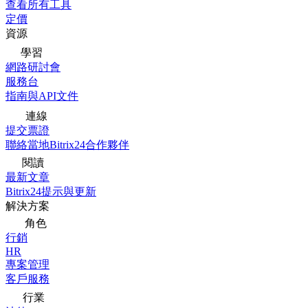
查看所有工具
定價
資源
學習
網路研討會
服務台
指南與API文件
連線
提交票證
聯絡當地Bitrix24合作夥伴
閱讀
最新文章
Bitrix24提示與更新
解決方案
角色
行銷
HR
專案管理
客戶服務
行業