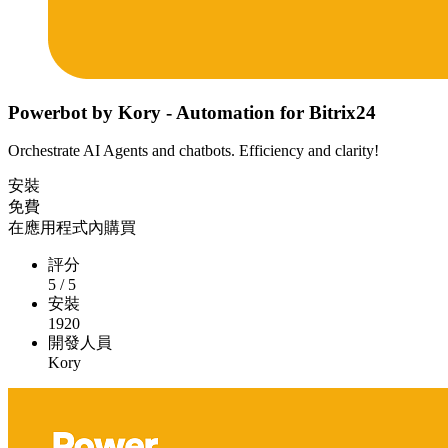
Powerbot by Kory - Automation for Bitrix24
Orchestrate AI Agents and chatbots. Efficiency and clarity!
安裝
免費
在應用程式內購買
評分
5
/
5
安裝
1920
開發人員
Kory