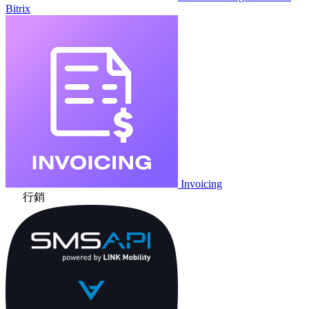
Bitrix
Invoicing
行銷