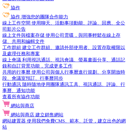
協作
協作
增強您的團隊合作能力
線上工作空間
使用聊天、活動事項動能、評論、回應、全公
司影片公告
線上文件與檔案存儲
使用公司雲碟，與同事輕鬆在線上存
儲、共用和編輯文件
工作群組
建立工作群組、邀請外部使用者、設置存取權限以
及處理任務和專案
線上會議
利用視訊通話、視訊會議、螢幕畫面分享、通話記
錄和自訂背景功能，完成更多工作
共用的行事曆
使用公司與個人行事曆進行規劃、分享開放時
段、會議室預訂、行事曆同步
行動通訊
隨時隨地使用團隊通訊工具、視訊通話、評論、行
事曆、通知功能
查看所有協作功能
網站與商店
網站與商店
建立銷售網站
網站建置器
使用我們免費CMS、範本、託管，建立出色的網
站