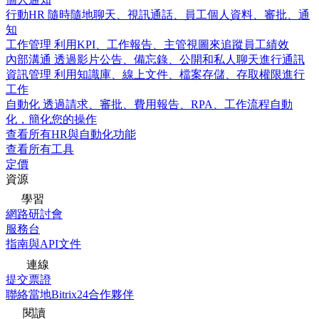
行動HR
隨時隨地聊天、視訊通話、員工個人資料、審批、通
知
工作管理
利用KPI、工作報告、主管視圖來追蹤員工績效
內部溝通
透過影片公告、備忘錄、公開和私人聊天進行通訊
資訊管理
利用知識庫、線上文件、檔案存儲、存取權限進行
工作
自動化
透過請求、審批、費用報告、RPA、工作流程自動
化，簡化您的操作
查看所有HR與自動化功能
查看所有工具
定價
資源
學習
網路研討會
服務台
指南與API文件
連線
提交票證
聯絡當地Bitrix24合作夥伴
閱讀