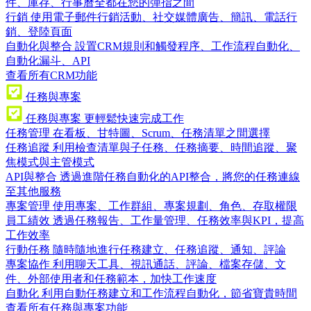
件、庫存、行事曆全都在您的彈指之間
行銷
使用電子郵件行銷活動、社交媒體廣告、簡訊、電話行
銷、登陸頁面
自動化與整合
設置CRM規則和觸發程序、工作流程自動化、
自動化漏斗、API
查看所有CRM功能
任務與專案
任務與專案
更輕鬆快速完成工作
任務管理
在看板、甘特圖、Scrum、任務清單之間選擇
任務追蹤
利用檢查清單與子任務、任務摘要、時間追蹤、聚
焦模式與主管模式
API與整合
透過進階任務自動化的API整合，將您的任務連線
至其他服務
專案管理
使用專案、工作群組、專案規劃、角色、存取權限
員工績效
透過任務報告、工作量管理、任務效率與KPI，提高
工作效率
行動任務
隨時隨地進行任務建立、任務追蹤、通知、評論
專案協作
利用聊天工具、視訊通話、評論、檔案存儲、文
件、外部使用者和任務範本，加快工作速度
自動化
利用自動任務建立和工作流程自動化，節省寶貴時間
查看所有任務與專案功能