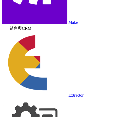
Make
銷售與CRM
Extractor