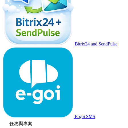
Bitrix24 and SendPulse
E-goi SMS
任務與專案