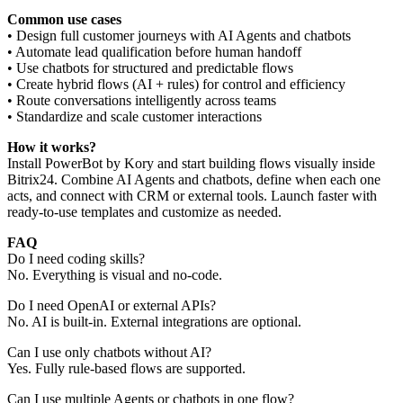
Common use cases
• Design full customer journeys with AI Agents and chatbots
• Automate lead qualification before human handoff
• Use chatbots for structured and predictable flows
• Create hybrid flows (AI + rules) for control and efficiency
• Route conversations intelligently across teams
• Standardize and scale customer interactions
How it works?
Install PowerBot by Kory and start building flows visually inside
Bitrix24. Combine AI Agents and chatbots, define when each one
acts, and connect with CRM or external tools. Launch faster with
ready-to-use templates and customize as needed.
FAQ
Do I need coding skills?
No. Everything is visual and no-code.
Do I need OpenAI or external APIs?
No. AI is built-in. External integrations are optional.
Can I use only chatbots without AI?
Yes. Fully rule-based flows are supported.
Can I use multiple Agents or chatbots in one flow?