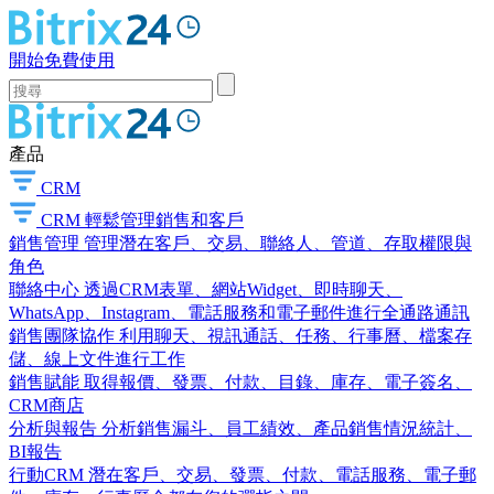
開始免費使用
產品
CRM
CRM
輕鬆管理銷售和客戶
銷售管理
管理潛在客戶、交易、聯絡人、管道、存取權限與
角色
聯絡中心
透過CRM表單、網站Widget、即時聊天、
WhatsApp、Instagram、電話服務和電子郵件進行全通路通訊
銷售團隊協作
利用聊天、視訊通話、任務、行事曆、檔案存
儲、線上文件進行工作
銷售賦能
取得報價、發票、付款、目錄、庫存、電子簽名、
CRM商店
分析與報告
分析銷售漏斗、員工績效、產品銷售情況統計、
BI報告
行動CRM
潛在客戶、交易、發票、付款、電話服務、電子郵