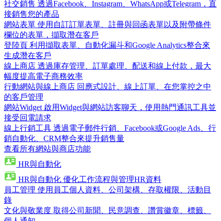
社交銷售
透過Facebook、Instagram、WhatsApp或Telegram，直
接銷售您的產品
網站表單
使用自訂訂單表單、註冊與回函表單以及附帶條件
欄位的表單，擷取潛在客戶
登陸頁
利用擷取表單、自動化漏斗和Google Analytics整合來
生成潛在客戶
線上商店
透過庫存管理、訂單處理、配送和線上付款，最大
幅度提高電子商務效率
行動網站與線上商店
回應式設計、線上訂單、在您掌控之中
的客戶管理
網站Widget
啟用Widget與網站訪客聊天，使用熱門通訊工具並
接受回電請求
線上行銷工具
透過電子郵件行銷、Facebook或Google Ads、行
銷自動化、CRM整合來提升銷售量
查看所有網站與商店功能
HR與自動化
HR與自動化
優化工作流程與管理HR資料
員工管理
使用員工個人資料、公司架構、存取權限、活動目
錄
文化與敬業度
取得公司新聞、民意調查、讚賞徽章、標籤、
個人通知