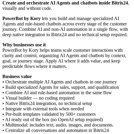
Create and orchestrate AI Agents and chatbots
inside Bitrix24
,
visually and without code.
PowerBot
by Kory
lets you build and manage specialized AI
Agents and rule-based chatbots across every stage of the customer
journey. Combine AI and non-AI automation in a single flow, with
deep native integration to Bitrix24 and no technical setup required.
Why businesses use it
PowerBot by Kory helps teams scale customer interactions with
clarity and control, organizing AI Agents and chatbots by context,
goal, or journey stage. Apply AI where it adds value, and keep
predictable flows where it matters.
Business value
• Orchestrate multiple AI Agents and chatbots in one journey
• Build specialized Agents for sales, support, and qualification
• Combine AI and rule-based automation in the same flow
• Visual builder — no coding required
• Native Bitrix24 integration, no technical setup
• Integrate with external tools when needed
• Pre-built templates validated by 500+ customers
• AI ready out of the box (no OpenAI setup required)
• Multimodal: includes text, audio, images, and documents.
• Centralize all conversations and automation in Bitrix24