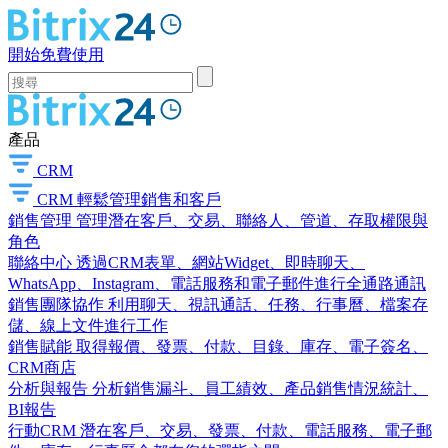
開始免費使用
產品
CRM
CRM
輕鬆管理銷售和客戶
銷售管理
管理潛在客戶、交易、聯絡人、管道、存取權限與
角色
聯絡中心
透過CRM表單、網站Widget、即時聊天、
WhatsApp、Instagram、電話服務和電子郵件進行全通路通訊
銷售團隊協作
利用聊天、視訊通話、任務、行事曆、檔案存
儲、線上文件進行工作
銷售賦能
取得報價、發票、付款、目錄、庫存、電子簽名、
CRM商店
分析與報告
分析銷售漏斗、員工績效、產品銷售情況統計、
BI報告
行動CRM
潛在客戶、交易、發票、付款、電話服務、電子郵