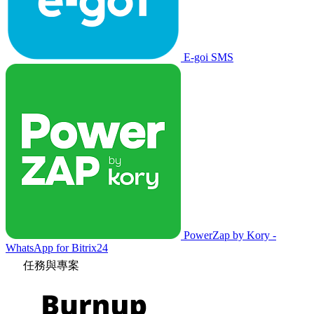
E-goi SMS
PowerZap by Kory -
WhatsApp for Bitrix24
任務與專案