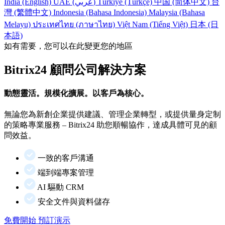
India (English)
UAE (عربي)
Türkiye (Türkçe)
中国 (简体中文)
台
灣 (繁體中文)
Indonesia (Bahasa Indonesia)
Malaysia (Bahasa
Melayu)
ประเทศไทย (ภาษาไทย)
Việt Nam (Tiếng Việt)
日本 (日
本語)
如有需要，您可以在此變更您的地區
Bitrix24 顧問公司解決方案
動態靈活。規模化擴展。以客戶為核心。
無論您為新創企業提供建議、管理企業轉型，或提供量身定制
的策略專業服務 – Bitrix24 助您順暢協作，達成具體可見的顧
問效益。
一致的客戶溝通
端到端專案管理
AI 驅動 CRM
安全文件與資料儲存
免費開始
預訂演示