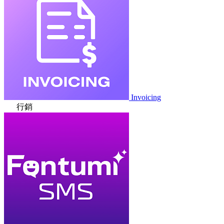
Invoicing
行銷