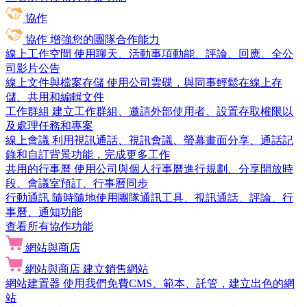
協作
協作
增強您的團隊合作能力
線上工作空間
使用聊天、活動事項動能、評論、回應、全公
司影片公告
線上文件與檔案存儲
使用公司雲碟，與同事輕鬆在線上存
儲、共用和編輯文件
工作群組
建立工作群組、邀請外部使用者、設置存取權限以
及處理任務和專案
線上會議
利用視訊通話、視訊會議、螢幕畫面分享、通話記
錄和自訂背景功能，完成更多工作
共用的行事曆
使用公司與個人行事曆進行規劃、分享開放時
段、會議室預訂、行事曆同步
行動通訊
隨時隨地使用團隊通訊工具、視訊通話、評論、行
事曆、通知功能
查看所有協作功能
網站與商店
網站與商店
建立銷售網站
網站建置器
使用我們免費CMS、範本、託管，建立出色的網
站