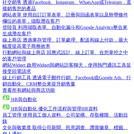
社交銷售
透過Facebook、Instagram、WhatsApp或Telegram，直
接銷售您的產品
網站表單
使用自訂訂單表單、註冊與回函表單以及附帶條件
欄位的表單，擷取潛在客戶
登陸頁
利用擷取表單、自動化漏斗和Google Analytics整合來
生成潛在客戶
線上商店
透過庫存管理、訂單處理、配送和線上付款，最大
幅度提高電子商務效率
行動網站與線上商店
回應式設計、線上訂單、在您掌控之中
的客戶管理
網站Widget
啟用Widget與網站訪客聊天，使用熱門通訊工具並
接受回電請求
線上行銷工具
透過電子郵件行銷、Facebook或Google Ads、行
銷自動化、CRM整合來提升銷售量
查看所有網站與商店功能
HR與自動化
HR與自動化
優化工作流程與管理HR資料
員工管理
使用員工個人資料、公司架構、存取權限、活動目
錄
文化與敬業度
取得公司新聞、民意調查、讚賞徽章、標籤、
個人通知