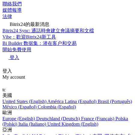
聯絡我們
媒體報導
法律
Bitrix24的最新消息
Bitrix24 Sync: 通話時會建立會議摘要和文檔
Vibe：歡迎Bitrix24新工具
Bi Builder 数据集：潜在客户和交易
開始免費使用
登入
登入
My account
tc
美國
United States (English)
América Latina (Español)
Brasil (Português)
México (Español)
Colombia (Español)
歐洲
Europe (English)
Deutschland (Deutsch)
France (Français)
Polska
(Polski)
Italia (Italiano)
United Kingdom (English)
亞洲