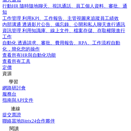
行動HR
隨時隨地聊天、視訊通話、員工個人資料、審批、通
知
工作管理
利用KPI、工作報告、主管視圖來追蹤員工績效
內部溝通
透過影片公告、備忘錄、公開和私人聊天進行通訊
資訊管理
利用知識庫、線上文件、檔案存儲、存取權限進行
工作
自動化
透過請求、審批、費用報告、RPA、工作流程自動
化，簡化您的操作
查看所有HR與自動化功能
查看所有工具
定價
資源
學習
網路研討會
服務台
指南與API文件
連線
提交票證
聯絡當地Bitrix24合作夥伴
閱讀