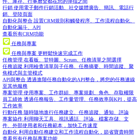
件、庫存、行事曆全都在您的彈指之間
行銷
使用電子郵件行銷活動、社交媒體廣告、簡訊、電話行
銷、登陸頁面
自動化與整合
設置CRM規則和觸發程序、工作流程自動化、
自動化漏斗、API
查看所有CRM功能
任務與專案
任務與專案
更輕鬆快速完成工作
任務管理
在看板、甘特圖、Scrum、任務清單之間選擇
任務追蹤
利用檢查清單與子任務、任務摘要、時間追蹤、聚
焦模式與主管模式
API與整合
透過進階任務自動化的API整合，將您的任務連線
至其他服務
專案管理
使用專案、工作群組、專案規劃、角色、存取權限
員工績效
透過任務報告、工作量管理、任務效率與KPI，提高
工作效率
行動任務
隨時隨地進行任務建立、任務追蹤、通知、評論
專案協作
利用聊天工具、視訊通話、評論、檔案存儲、文
件、外部使用者和任務範本，加快工作速度
自動化
利用自動任務建立和工作流程自動化，節省寶貴時間
查看所有任務與專案功能