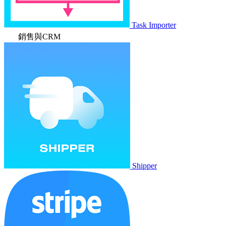
Task Importer
銷售與CRM
Shipper