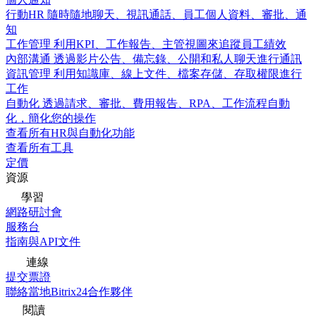
行動HR
隨時隨地聊天、視訊通話、員工個人資料、審批、通
知
工作管理
利用KPI、工作報告、主管視圖來追蹤員工績效
內部溝通
透過影片公告、備忘錄、公開和私人聊天進行通訊
資訊管理
利用知識庫、線上文件、檔案存儲、存取權限進行
工作
自動化
透過請求、審批、費用報告、RPA、工作流程自動
化，簡化您的操作
查看所有HR與自動化功能
查看所有工具
定價
資源
學習
網路研討會
服務台
指南與API文件
連線
提交票證
聯絡當地Bitrix24合作夥伴
閱讀