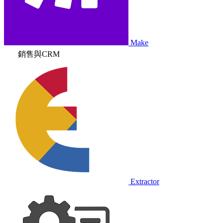
Make
銷售與CRM
Extractor