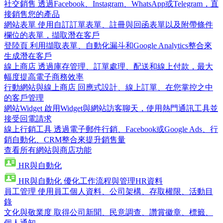
社交銷售
透過Facebook、Instagram、WhatsApp或Telegram，直
接銷售您的產品
網站表單
使用自訂訂單表單、註冊與回函表單以及附帶條件
欄位的表單，擷取潛在客戶
登陸頁
利用擷取表單、自動化漏斗和Google Analytics整合來
生成潛在客戶
線上商店
透過庫存管理、訂單處理、配送和線上付款，最大
幅度提高電子商務效率
行動網站與線上商店
回應式設計、線上訂單、在您掌控之中
的客戶管理
網站Widget
啟用Widget與網站訪客聊天，使用熱門通訊工具並
接受回電請求
線上行銷工具
透過電子郵件行銷、Facebook或Google Ads、行
銷自動化、CRM整合來提升銷售量
查看所有網站與商店功能
HR與自動化
HR與自動化
優化工作流程與管理HR資料
員工管理
使用員工個人資料、公司架構、存取權限、活動目
錄
文化與敬業度
取得公司新聞、民意調查、讚賞徽章、標籤、
個人通知