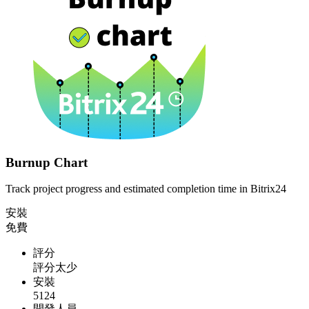
Burnup Chart
Track project progress and estimated completion time in Bitrix24
安裝
免費
評分
評分太少
安裝
5124
開發人員