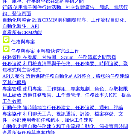
件、庫存、行事曆全都在您的彈指之間
行銷
使用電子郵件行銷活動、社交媒體廣告、簡訊、電話行
銷、登陸頁面
自動化與整合
設置CRM規則和觸發程序、工作流程自動化、
自動化漏斗、API
查看所有CRM功能
任務與專案
任務與專案
更輕鬆快速完成工作
任務管理
在看板、甘特圖、Scrum、任務清單之間選擇
任務追蹤
利用檢查清單與子任務、任務摘要、時間追蹤、聚
焦模式與主管模式
API與整合
透過進階任務自動化的API整合，將您的任務連線
至其他服務
專案管理
使用專案、工作群組、專案規劃、角色、存取權限
員工績效
透過任務報告、工作量管理、任務效率與KPI，提高
工作效率
行動任務
隨時隨地進行任務建立、任務追蹤、通知、評論
專案協作
利用聊天工具、視訊通話、評論、檔案存儲、文
件、外部使用者和任務範本，加快工作速度
自動化
利用自動任務建立和工作流程自動化，節省寶貴時間
查看所有任務與專案功能