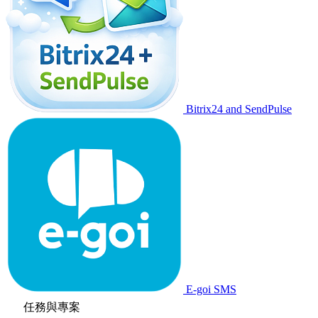
Bitrix24 and SendPulse
E-goi SMS
任務與專案