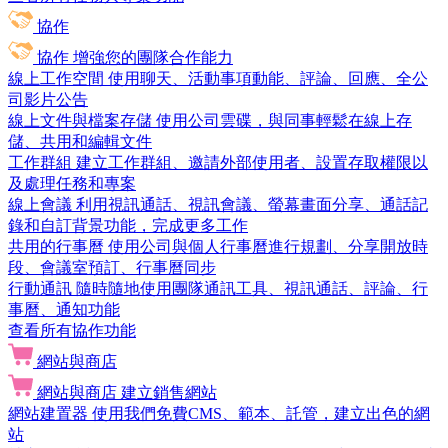
協作
協作
增強您的團隊合作能力
線上工作空間
使用聊天、活動事項動能、評論、回應、全公
司影片公告
線上文件與檔案存儲
使用公司雲碟，與同事輕鬆在線上存
儲、共用和編輯文件
工作群組
建立工作群組、邀請外部使用者、設置存取權限以
及處理任務和專案
線上會議
利用視訊通話、視訊會議、螢幕畫面分享、通話記
錄和自訂背景功能，完成更多工作
共用的行事曆
使用公司與個人行事曆進行規劃、分享開放時
段、會議室預訂、行事曆同步
行動通訊
隨時隨地使用團隊通訊工具、視訊通話、評論、行
事曆、通知功能
查看所有協作功能
網站與商店
網站與商店
建立銷售網站
網站建置器
使用我們免費CMS、範本、託管，建立出色的網
站