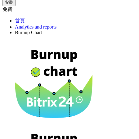
安裝
免費
首頁
Analytics and reports
Burnup Chart