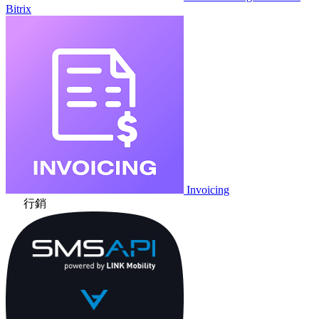
Bitrix
Invoicing
行銷