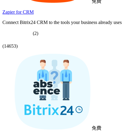
免費
Zapier for CRM
Connect Bitrix24 CRM to the tools your business already uses
(2)
(14653)
免費