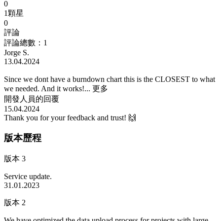
0
1顆星
0
評論
評論總數：1
Jorge S.
13.04.2024
Since we dont have a burndown chart this is the CLOSEST to what
we needed. And it works!...
更多
開發人員的回覆
15.04.2024
Thank you for your feedback and trust! 🙌
版本歷程
版本 3
Service update.
31.01.2023
版本 2
We have optimized the data upload process for projects with large