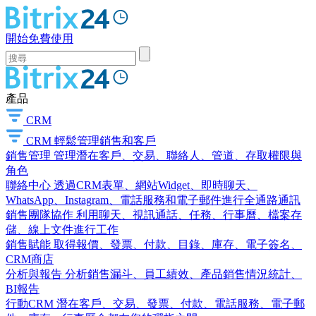
開始免費使用
產品
CRM
CRM
輕鬆管理銷售和客戶
銷售管理
管理潛在客戶、交易、聯絡人、管道、存取權限與
角色
聯絡中心
透過CRM表單、網站Widget、即時聊天、
WhatsApp、Instagram、電話服務和電子郵件進行全通路通訊
銷售團隊協作
利用聊天、視訊通話、任務、行事曆、檔案存
儲、線上文件進行工作
銷售賦能
取得報價、發票、付款、目錄、庫存、電子簽名、
CRM商店
分析與報告
分析銷售漏斗、員工績效、產品銷售情況統計、
BI報告
行動CRM
潛在客戶、交易、發票、付款、電話服務、電子郵