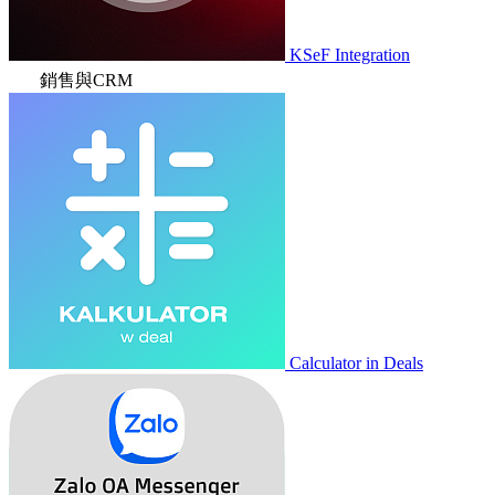
KSeF Integration
銷售與CRM
Calculator in Deals