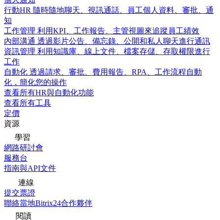
行動HR
隨時隨地聊天、視訊通話、員工個人資料、審批、通
知
工作管理
利用KPI、工作報告、主管視圖來追蹤員工績效
內部溝通
透過影片公告、備忘錄、公開和私人聊天進行通訊
資訊管理
利用知識庫、線上文件、檔案存儲、存取權限進行
工作
自動化
透過請求、審批、費用報告、RPA、工作流程自動
化，簡化您的操作
查看所有HR與自動化功能
查看所有工具
定價
資源
學習
網路研討會
服務台
指南與API文件
連線
提交票證
聯絡當地Bitrix24合作夥伴
閱讀