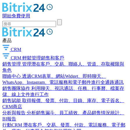
開始免費使用
產品
CRM
CRM
輕鬆管理銷售和客戶
銷售管理
管理潛在客戶、交易、聯絡人、管道、存取權限與
角色
聯絡中心
透過CRM表單、網站Widget、即時聊天、
WhatsApp、Instagram、電話服務和電子郵件進行全通路通訊
銷售團隊協作
利用聊天、視訊通話、任務、行事曆、檔案存
儲、線上文件進行工作
銷售賦能
取得報價、發票、付款、目錄、庫存、電子簽名、
CRM商店
分析與報告
分析銷售漏斗、員工績效、產品銷售情況統計、
BI報告
行動CRM
潛在客戶、交易、發票、付款、電話服務、電子郵