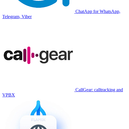
ChatApp for WhatsApp,
Telegram, Viber
CallGear: calltracking and
VPBX