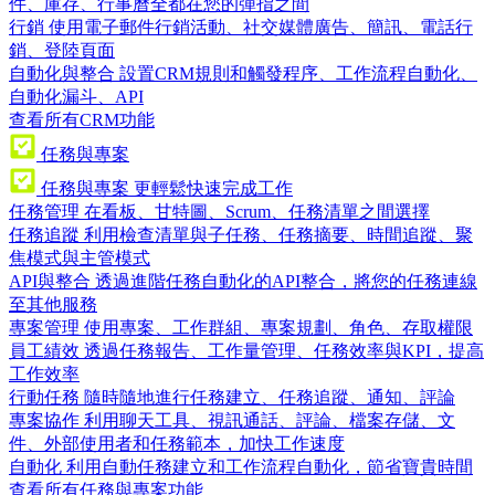
件、庫存、行事曆全都在您的彈指之間
行銷
使用電子郵件行銷活動、社交媒體廣告、簡訊、電話行
銷、登陸頁面
自動化與整合
設置CRM規則和觸發程序、工作流程自動化、
自動化漏斗、API
查看所有CRM功能
任務與專案
任務與專案
更輕鬆快速完成工作
任務管理
在看板、甘特圖、Scrum、任務清單之間選擇
任務追蹤
利用檢查清單與子任務、任務摘要、時間追蹤、聚
焦模式與主管模式
API與整合
透過進階任務自動化的API整合，將您的任務連線
至其他服務
專案管理
使用專案、工作群組、專案規劃、角色、存取權限
員工績效
透過任務報告、工作量管理、任務效率與KPI，提高
工作效率
行動任務
隨時隨地進行任務建立、任務追蹤、通知、評論
專案協作
利用聊天工具、視訊通話、評論、檔案存儲、文
件、外部使用者和任務範本，加快工作速度
自動化
利用自動任務建立和工作流程自動化，節省寶貴時間
查看所有任務與專案功能