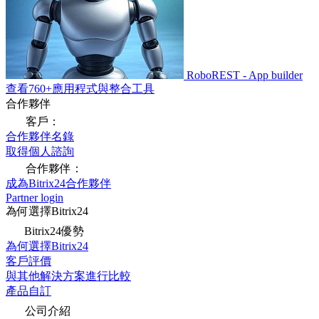
RoboREST - App builder
查看760+應用程式與整合工具
合作夥伴
客戶：
合作夥伴名錄
取得個人諮詢
合作夥伴：
成為Bitrix24合作夥伴
Partner login
為何選擇Bitrix24
Bitrix24優勢
為何選擇Bitrix24
客戶評價
與其他解決方案進行比較
產品自訂
公司介紹