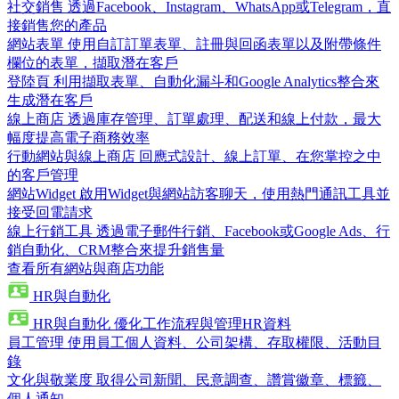
社交銷售
透過Facebook、Instagram、WhatsApp或Telegram，直
接銷售您的產品
網站表單
使用自訂訂單表單、註冊與回函表單以及附帶條件
欄位的表單，擷取潛在客戶
登陸頁
利用擷取表單、自動化漏斗和Google Analytics整合來
生成潛在客戶
線上商店
透過庫存管理、訂單處理、配送和線上付款，最大
幅度提高電子商務效率
行動網站與線上商店
回應式設計、線上訂單、在您掌控之中
的客戶管理
網站Widget
啟用Widget與網站訪客聊天，使用熱門通訊工具並
接受回電請求
線上行銷工具
透過電子郵件行銷、Facebook或Google Ads、行
銷自動化、CRM整合來提升銷售量
查看所有網站與商店功能
HR與自動化
HR與自動化
優化工作流程與管理HR資料
員工管理
使用員工個人資料、公司架構、存取權限、活動目
錄
文化與敬業度
取得公司新聞、民意調查、讚賞徽章、標籤、
個人通知