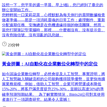
設想一下，您平常的週一早晨。早上9點，您已經到了臺北的
辦公室開始工作。
您輕輕抿一口茉莉花茶，心裡默默為每天例行的晨間數據檢查
做著準備——那是一項消耗靈魂的日常工作：處理郵件、重新
分配逾期任務、安撫總是在危機邊緣徘徊的物流團隊。然而，
當您打開筆記型電腦時，那裡……什麼都沒有。沒有提示音。
沒有危險信號。沒有混亂的訊息鏈。
23分钟
黃金拼圖：AI自動化在企業數位化轉型中的定位
如今談論企業數位轉型，必然會提及人工智慧。事實證明，將
人工智慧融入關鍵流程的公司能夠獲得競爭優勢，並更快地擴
展業務規模。例如，借助人工智慧，企業可將營運成本降低
15%-20%，將客戶滿意度提升25%-30%，並能以高達50%的準
確率預測預期結果。 為了解實際情況，Bitrix24公司對其使用
者進行了一項調查研究。結果令人震撼！