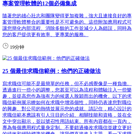
專案管理軟體的12個必備集成
隨著您的雄心壯志和團隊變得更加複雜，強大且連接良好的專
案管理軟體整合的重要性是不可避免的。這些附加應用程式可
讓您簡化內部流程、消除多餘的工作並減少人為錯誤，同時為
您的客戶提供更有效率、更專業的服務。
19分钟
25 個最佳求職信範例：他們的正確做法
寫求職信可能不是最簡單的任務，但不必感覺像是一種負擔。
透過進行一些小的調整，您甚至可以為流程和體驗注入一些樂
趣，並提高您作為強有力的候選人脫穎而出的機會。以下的求
職信範例展示瞭如何在求職中增添個性，同時仍表達您對職位
的興趣、對公司的熱情並展示您的成就。請記住，精心設計的
求職信範本應該有引人注目的介紹、相關技能和資格，並在全
文中突出顯示，並以號召性用語結束。所有內容都在一頁內，
專為每個應用程式量身定制。不要錯過修改求職信並建立更好
的績效和經驗標準的機會。讓我們直接進入主題，看一下求職