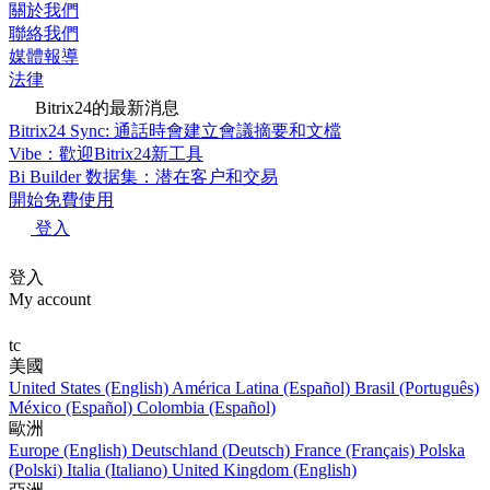
關於我們
聯絡我們
媒體報導
法律
Bitrix24的最新消息
Bitrix24 Sync: 通話時會建立會議摘要和文檔
Vibe：歡迎Bitrix24新工具
Bi Builder 数据集：潜在客户和交易
開始免費使用
登入
登入
My account
tc
美國
United States (English)
América Latina (Español)
Brasil (Português)
México (Español)
Colombia (Español)
歐洲
Europe (English)
Deutschland (Deutsch)
France (Français)
Polska
(Polski)
Italia (Italiano)
United Kingdom (English)