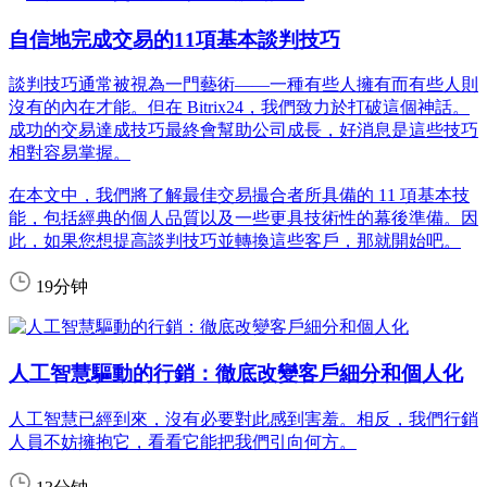
自信地完成交易的11項基本談判技巧
談判技巧通常被視為一門藝術——一種有些人擁有而有些人則
沒有的內在才能。但在 Bitrix24，我們致力於打破這個神話。
成功的交易達成技巧最終會幫助公司成長，好消息是這些技巧
相對容易掌握。
在本文中，我們將了解最佳交易撮合者所具備的 11 項基本技
能，包括經典的個人品質以及一些更具技術性的幕後準備。因
此，如果您想提高談判技巧並轉換這些客戶，那就開始吧。
19分钟
人工智慧驅動的行銷：徹底改變客戶細分和個人化
人工智慧已經到來，沒有必要對此感到害羞。相反，我們行銷
人員不妨擁抱它，看看它能把我們引向何方。