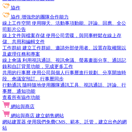
協作
協作
增強您的團隊合作能力
線上工作空間
使用聊天、活動事項動能、評論、回應、全公
司影片公告
線上文件與檔案存儲
使用公司雲碟，與同事輕鬆在線上存
儲、共用和編輯文件
工作群組
建立工作群組、邀請外部使用者、設置存取權限以
及處理任務和專案
線上會議
利用視訊通話、視訊會議、螢幕畫面分享、通話記
錄和自訂背景功能，完成更多工作
共用的行事曆
使用公司與個人行事曆進行規劃、分享開放時
段、會議室預訂、行事曆同步
行動通訊
隨時隨地使用團隊通訊工具、視訊通話、評論、行
事曆、通知功能
查看所有協作功能
網站與商店
網站與商店
建立銷售網站
網站建置器
使用我們免費CMS、範本、託管，建立出色的網
站