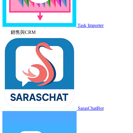
Task Importer
銷售與CRM
SarasChatBot