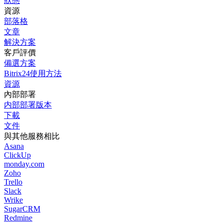
狀態
資源
部落格
文章
解決方案
客戶評價
備選方案
Bitrix24使用方法
資源
內部部署
内部部署版本
下載
文件
與其他服務相比
Asana
ClickUp
monday.com
Zoho
Trello
Slack
Wrike
SugarCRM
Redmine