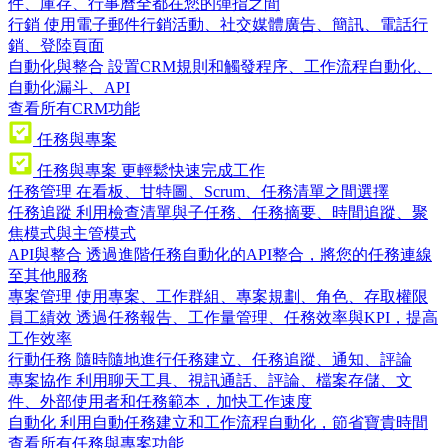
件、庫存、行事曆全都在您的彈指之間
行銷
使用電子郵件行銷活動、社交媒體廣告、簡訊、電話行
銷、登陸頁面
自動化與整合
設置CRM規則和觸發程序、工作流程自動化、
自動化漏斗、API
查看所有CRM功能
任務與專案
任務與專案
更輕鬆快速完成工作
任務管理
在看板、甘特圖、Scrum、任務清單之間選擇
任務追蹤
利用檢查清單與子任務、任務摘要、時間追蹤、聚
焦模式與主管模式
API與整合
透過進階任務自動化的API整合，將您的任務連線
至其他服務
專案管理
使用專案、工作群組、專案規劃、角色、存取權限
員工績效
透過任務報告、工作量管理、任務效率與KPI，提高
工作效率
行動任務
隨時隨地進行任務建立、任務追蹤、通知、評論
專案協作
利用聊天工具、視訊通話、評論、檔案存儲、文
件、外部使用者和任務範本，加快工作速度
自動化
利用自動任務建立和工作流程自動化，節省寶貴時間
查看所有任務與專案功能