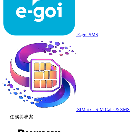
E-goi SMS
SIMtrix - SIM Calls & SMS
任務與專案