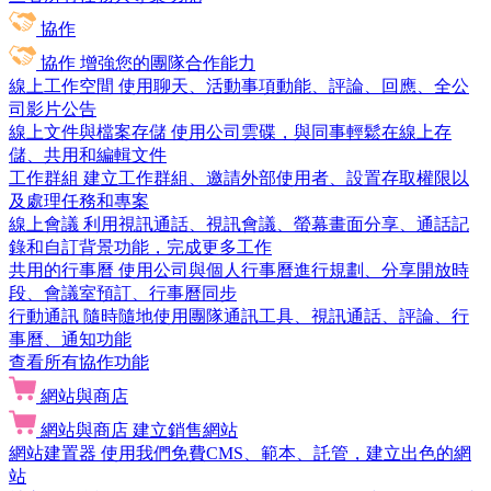
協作
協作
增強您的團隊合作能力
線上工作空間
使用聊天、活動事項動能、評論、回應、全公
司影片公告
線上文件與檔案存儲
使用公司雲碟，與同事輕鬆在線上存
儲、共用和編輯文件
工作群組
建立工作群組、邀請外部使用者、設置存取權限以
及處理任務和專案
線上會議
利用視訊通話、視訊會議、螢幕畫面分享、通話記
錄和自訂背景功能，完成更多工作
共用的行事曆
使用公司與個人行事曆進行規劃、分享開放時
段、會議室預訂、行事曆同步
行動通訊
隨時隨地使用團隊通訊工具、視訊通話、評論、行
事曆、通知功能
查看所有協作功能
網站與商店
網站與商店
建立銷售網站
網站建置器
使用我們免費CMS、範本、託管，建立出色的網
站