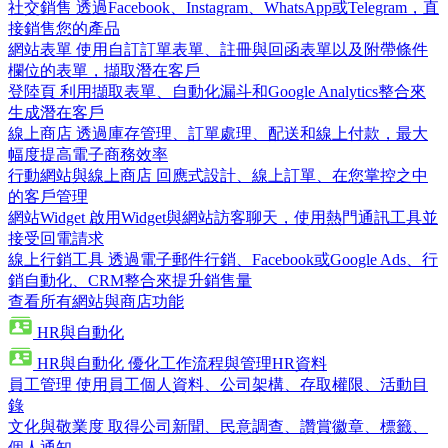
社交銷售
透過Facebook、Instagram、WhatsApp或Telegram，直
接銷售您的產品
網站表單
使用自訂訂單表單、註冊與回函表單以及附帶條件
欄位的表單，擷取潛在客戶
登陸頁
利用擷取表單、自動化漏斗和Google Analytics整合來
生成潛在客戶
線上商店
透過庫存管理、訂單處理、配送和線上付款，最大
幅度提高電子商務效率
行動網站與線上商店
回應式設計、線上訂單、在您掌控之中
的客戶管理
網站Widget
啟用Widget與網站訪客聊天，使用熱門通訊工具並
接受回電請求
線上行銷工具
透過電子郵件行銷、Facebook或Google Ads、行
銷自動化、CRM整合來提升銷售量
查看所有網站與商店功能
HR與自動化
HR與自動化
優化工作流程與管理HR資料
員工管理
使用員工個人資料、公司架構、存取權限、活動目
錄
文化與敬業度
取得公司新聞、民意調查、讚賞徽章、標籤、
個人通知