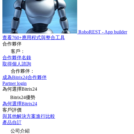
RoboREST - App builder
查看760+應用程式與整合工具
合作夥伴
客戶：
合作夥伴名錄
取得個人諮詢
合作夥伴：
成為Bitrix24合作夥伴
Partner login
為何選擇Bitrix24
Bitrix24優勢
為何選擇Bitrix24
客戶評價
與其他解決方案進行比較
產品自訂
公司介紹