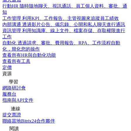
行動HR
隨時隨地聊天、視訊通話、員工個人資料、審批、通
知
工作管理
利用KPI、工作報告、主管視圖來追蹤員工績效
內部溝通
透過影片公告、備忘錄、公開和私人聊天進行通訊
資訊管理
利用知識庫、線上文件、檔案存儲、存取權限進行
工作
自動化
透過請求、審批、費用報告、RPA、工作流程自動
化，簡化您的操作
查看所有HR與自動化功能
查看所有工具
定價
資源
學習
網路研討會
服務台
指南與API文件
連線
提交票證
聯絡當地Bitrix24合作夥伴
閱讀