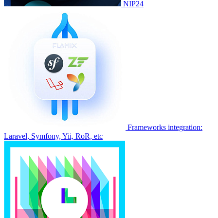
NIP24
Frameworks integration:
Laravel, Symfony, Yii, RoR, etc