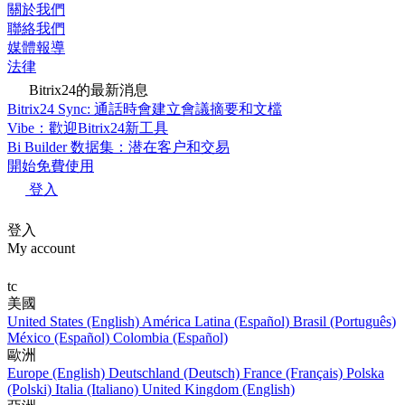
關於我們
聯絡我們
媒體報導
法律
Bitrix24的最新消息
Bitrix24 Sync: 通話時會建立會議摘要和文檔
Vibe：歡迎Bitrix24新工具
Bi Builder 数据集：潜在客户和交易
開始免費使用
登入
登入
My account
tc
美國
United States (English)
América Latina (Español)
Brasil (Português)
México (Español)
Colombia (Español)
歐洲
Europe (English)
Deutschland (Deutsch)
France (Français)
Polska
(Polski)
Italia (Italiano)
United Kingdom (English)