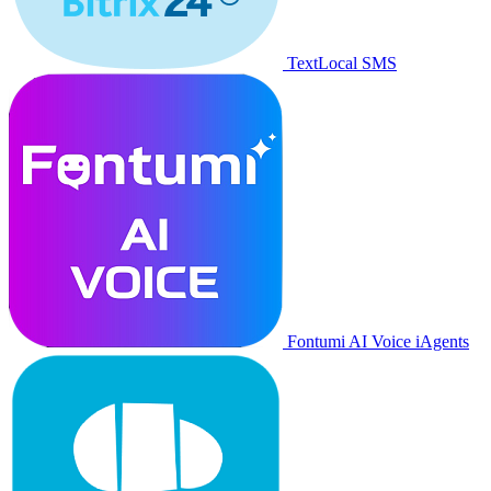
TextLocal SMS
Fontumi AI Voice iAgents