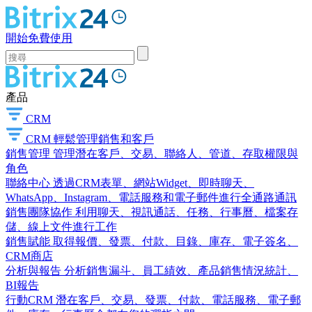
開始免費使用
產品
CRM
CRM
輕鬆管理銷售和客戶
銷售管理
管理潛在客戶、交易、聯絡人、管道、存取權限與
角色
聯絡中心
透過CRM表單、網站Widget、即時聊天、
WhatsApp、Instagram、電話服務和電子郵件進行全通路通訊
銷售團隊協作
利用聊天、視訊通話、任務、行事曆、檔案存
儲、線上文件進行工作
銷售賦能
取得報價、發票、付款、目錄、庫存、電子簽名、
CRM商店
分析與報告
分析銷售漏斗、員工績效、產品銷售情況統計、
BI報告
行動CRM
潛在客戶、交易、發票、付款、電話服務、電子郵