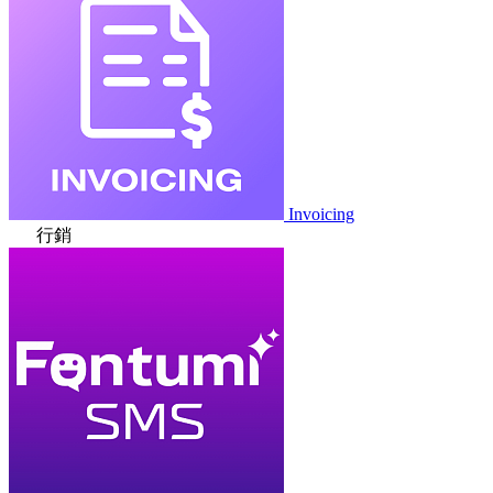
Invoicing
行銷