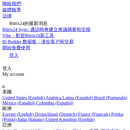
聯絡我們
媒體報導
法律
Bitrix24的最新消息
Bitrix24 Sync: 通話時會建立會議摘要和文檔
Vibe：歡迎Bitrix24新工具
Bi Builder 数据集：潜在客户和交易
開始免費使用
登入
登入
My account
tc
美國
United States (English)
América Latina (Español)
Brasil (Português)
México (Español)
Colombia (Español)
歐洲
Europe (English)
Deutschland (Deutsch)
France (Français)
Polska
(Polski)
Italia (Italiano)
United Kingdom (English)
亞洲