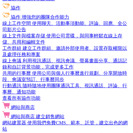
協作
協作
增強您的團隊合作能力
線上工作空間
使用聊天、活動事項動能、評論、回應、全公
司影片公告
線上文件與檔案存儲
使用公司雲碟，與同事輕鬆在線上存
儲、共用和編輯文件
工作群組
建立工作群組、邀請外部使用者、設置存取權限以
及處理任務和專案
線上會議
利用視訊通話、視訊會議、螢幕畫面分享、通話記
錄和自訂背景功能，完成更多工作
共用的行事曆
使用公司與個人行事曆進行規劃、分享開放時
段、會議室預訂、行事曆同步
行動通訊
隨時隨地使用團隊通訊工具、視訊通話、評論、行
事曆、通知功能
查看所有協作功能
網站與商店
網站與商店
建立銷售網站
網站建置器
使用我們免費CMS、範本、託管，建立出色的網
站