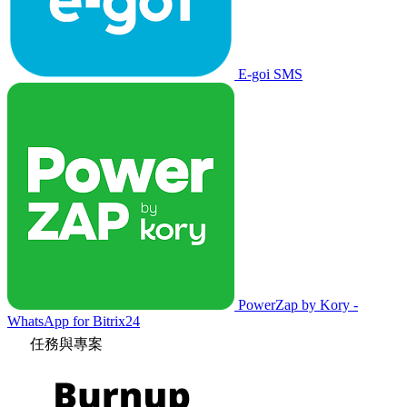
E-goi SMS
PowerZap by Kory -
WhatsApp for Bitrix24
任務與專案