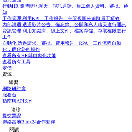
行動HR
隨時隨地聊天、視訊通話、員工個人資料、審批、通
知
工作管理
利用KPI、工作報告、主管視圖來追蹤員工績效
內部溝通
透過影片公告、備忘錄、公開和私人聊天進行通訊
資訊管理
利用知識庫、線上文件、檔案存儲、存取權限進行
工作
自動化
透過請求、審批、費用報告、RPA、工作流程自動
化，簡化您的操作
查看所有HR與自動化功能
查看所有工具
定價
資源
學習
網路研討會
服務台
指南與API文件
連線
提交票證
聯絡當地Bitrix24合作夥伴
閱讀