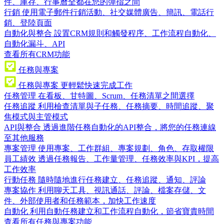
件、庫存、行事曆全都在您的彈指之間
行銷
使用電子郵件行銷活動、社交媒體廣告、簡訊、電話行
銷、登陸頁面
自動化與整合
設置CRM規則和觸發程序、工作流程自動化、
自動化漏斗、API
查看所有CRM功能
任務與專案
任務與專案
更輕鬆快速完成工作
任務管理
在看板、甘特圖、Scrum、任務清單之間選擇
任務追蹤
利用檢查清單與子任務、任務摘要、時間追蹤、聚
焦模式與主管模式
API與整合
透過進階任務自動化的API整合，將您的任務連線
至其他服務
專案管理
使用專案、工作群組、專案規劃、角色、存取權限
員工績效
透過任務報告、工作量管理、任務效率與KPI，提高
工作效率
行動任務
隨時隨地進行任務建立、任務追蹤、通知、評論
專案協作
利用聊天工具、視訊通話、評論、檔案存儲、文
件、外部使用者和任務範本，加快工作速度
自動化
利用自動任務建立和工作流程自動化，節省寶貴時間
查看所有任務與專案功能