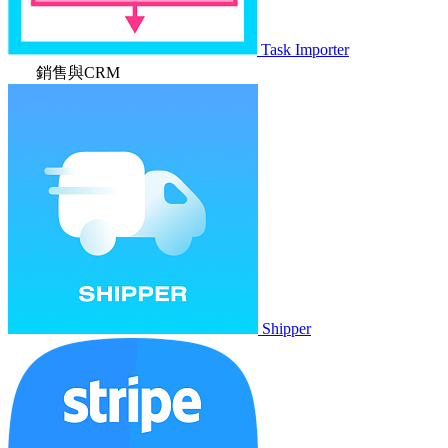
Task Importer
銷售與CRM
Shipper