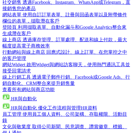
社交銷售
透過Facebook、Instagram、WhatsApp或Telegram，直
接銷售您的產品
網站表單
使用自訂訂單表單、註冊與回函表單以及附帶條件
欄位的表單，擷取潛在客戶
登陸頁
利用擷取表單、自動化漏斗和Google Analytics整合來
生成潛在客戶
線上商店
透過庫存管理、訂單處理、配送和線上付款，最大
幅度提高電子商務效率
行動網站與線上商店
回應式設計、線上訂單、在您掌控之中
的客戶管理
網站Widget
啟用Widget與網站訪客聊天，使用熱門通訊工具並
接受回電請求
線上行銷工具
透過電子郵件行銷、Facebook或Google Ads、行
銷自動化、CRM整合來提升銷售量
查看所有網站與商店功能
HR與自動化
HR與自動化
優化工作流程與管理HR資料
員工管理
使用員工個人資料、公司架構、存取權限、活動目
錄
文化與敬業度
取得公司新聞、民意調查、讚賞徽章、標籤、
個人通知