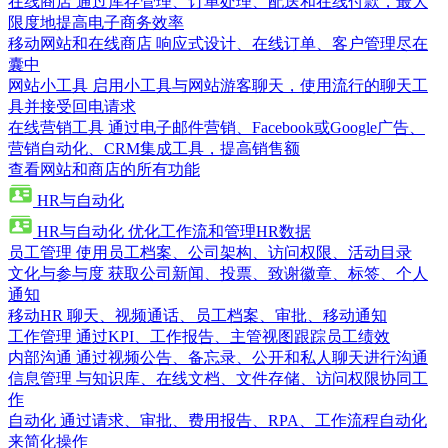
在线商店
通过库存管理、订单处理、配送和在线付款，最大
限度地提高电子商务效率
移动网站和在线商店
响应式设计、在线订单、客户管理尽在
囊中
网站小工具
启用小工具与网站游客聊天，使用流行的聊天工
具并接受回电请求
在线营销工具
通过电子邮件营销、Facebook或Google广告、
营销自动化、CRM集成工具，提高销售额
查看网站和商店的所有功能
HR与自动化
HR与自动化
优化工作流和管理HR数据
员工管理
使用员工档案、公司架构、访问权限、活动目录
文化与参与度
获取公司新闻、投票、致谢徽章、标签、个人
通知
移动HR
聊天、视频通话、员工档案、审批、移动通知
工作管理
通过KPI、工作报告、主管视图跟踪员工绩效
内部沟通
通过视频公告、备忘录、公开和私人聊天进行沟通
信息管理
与知识库、在线文档、文件存储、访问权限协同工
作
自动化
通过请求、审批、费用报告、RPA、工作流程自动化
来简化操作