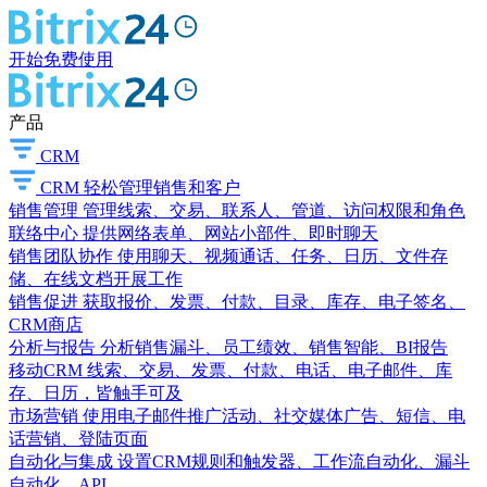
开始免费使用
产品
CRM
CRM
轻松管理销售和客户
销售管理
管理线索、交易、联系人、管道、访问权限和角色
联络中心
提供网络表单、网站小部件、即时聊天
销售团队协作
使用聊天、视频通话、任务、日历、文件存
储、在线文档开展工作
销售促进
获取报价、发票、付款、目录、库存、电子签名、
CRM商店
分析与报告
分析销售漏斗、员工绩效、销售智能、BI报告
移动CRM
线索、交易、发票、付款、电话、电子邮件、库
存、日历，皆触手可及
市场营销
使用电子邮件推广活动、社交媒体广告、短信、电
话营销、登陆页面
自动化与集成
设置CRM规则和触发器、工作流自动化、漏斗
自动化、API