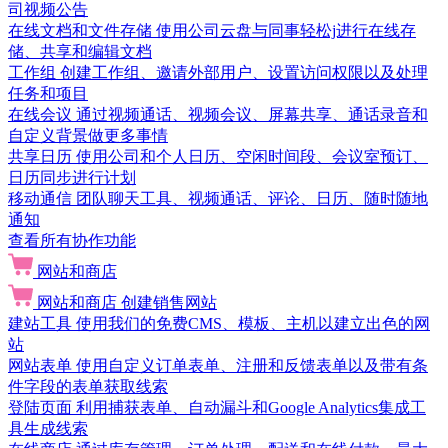
司视频公告
在线文档和文件存储
使用公司云盘与同事轻松j进行在线存
储、共享和编辑文档
工作组
创建工作组、邀请外部用户、设置访问权限以及处理
任务和项目
在线会议
通过视频通话、视频会议、屏幕共享、通话录音和
自定义背景做更多事情
共享日历
使用公司和个人日历、空闲时间段、会议室预订、
日历同步进行计划
移动通信
团队聊天工具、视频通话、评论、日历、随时随地
通知
查看所有协作功能
网站和商店
网站和商店
创建销售网站
建站工具
使用我们的免费CMS、模板、主机以建立出色的网
站
网站表单
使用自定义订单表单、注册和反馈表单以及带有条
件字段的表单获取线索
登陆页面
利用捕获表单、自动漏斗和Google Analytics集成工
具生成线索