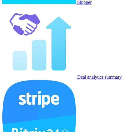
Shipper
Deal analytics summary