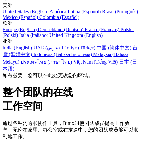
美洲
United States (English)
América Latina (Español)
Brasil (Português)
México (Español)
Colombia (Español)
欧洲
Europe (English)
Deutschland (Deutsch)
France (Français)
Polska
(Polski)
Italia (Italiano)
United Kingdom (English)
亚洲
India (English)
UAE (عربي)
Türkiye (Türkçe)
中国 (简体中文)
台
灣 (繁體中文)
Indonesia (Bahasa Indonesia)
Malaysia (Bahasa
Melayu)
ประเทศไทย (ภาษาไทย)
Việt Nam (Tiếng Việt)
日本 (日
本語)
如有必要，您可以在此处更改您的区域。
整个团队的在线
工作空间
通过各种沟通和协作工具，Bitrix24使团队成员提高工作效
率。无论在家里、办公室或在旅途中，您的团队成员够可以顺
利地工­作。