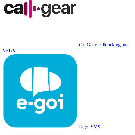
CallGear: calltracking and
VPBX
E-goi SMS