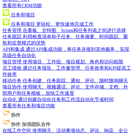
查看所有CRM功能
任务和项目
任务和项目
更轻松、更快速地完成工作
任务管理
在看板、甘特图、Scrum和任务列表之间进行选择
任务跟踪
利用检查清单和子任务、任务摘要、时间跟踪、聚
焦和监督模式的优势
API和集成
通过API集成功能，将任务连接到其他服务，实现
高级任务自动化
项目管理
使用项目、工作组、项目规划、角色和访问权限
员工绩效
通过任务报告、工作量管理、任务效率和KPI提高工
作效率
移动任务
任务创建、任务跟踪、通知、评论、随时随地聊天
项目协作
使用聊天、视频通话、评论、文件存储、文档、外
部用户和任务模板，加快工作速度
自动化
通过创建自动化任务和工作流自动化节省时间
查看所有任务和项目功能
协作
协作
加强团队合作
在线工作空间
使用聊天、活动事项动态、评论、响应、全公