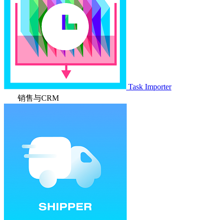
Task Importer
销售与CRM