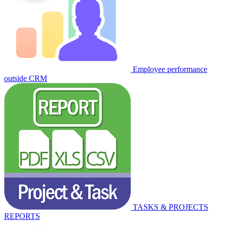
Employee performance
outside CRM
TASKS & PROJECTS
REPORTS