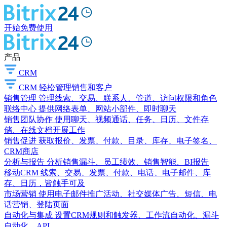
开始免费使用
产品
CRM
CRM
轻松管理销售和客户
销售管理
管理线索、交易、联系人、管道、访问权限和角色
联络中心
提供网络表单、网站小部件、即时聊天
销售团队协作
使用聊天、视频通话、任务、日历、文件存
储、在线文档开展工作
销售促进
获取报价、发票、付款、目录、库存、电子签名、
CRM商店
分析与报告
分析销售漏斗、员工绩效、销售智能、BI报告
移动CRM
线索、交易、发票、付款、电话、电子邮件、库
存、日历，皆触手可及
市场营销
使用电子邮件推广活动、社交媒体广告、短信、电
话营销、登陆页面
自动化与集成
设置CRM规则和触发器、工作流自动化、漏斗
自动化、API