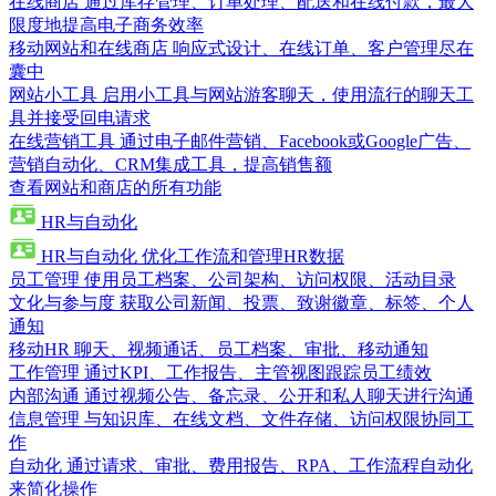
在线商店
通过库存管理、订单处理、配送和在线付款，最大
限度地提高电子商务效率
移动网站和在线商店
响应式设计、在线订单、客户管理尽在
囊中
网站小工具
启用小工具与网站游客聊天，使用流行的聊天工
具并接受回电请求
在线营销工具
通过电子邮件营销、Facebook或Google广告、
营销自动化、CRM集成工具，提高销售额
查看网站和商店的所有功能
HR与自动化
HR与自动化
优化工作流和管理HR数据
员工管理
使用员工档案、公司架构、访问权限、活动目录
文化与参与度
获取公司新闻、投票、致谢徽章、标签、个人
通知
移动HR
聊天、视频通话、员工档案、审批、移动通知
工作管理
通过KPI、工作报告、主管视图跟踪员工绩效
内部沟通
通过视频公告、备忘录、公开和私人聊天进行沟通
信息管理
与知识库、在线文档、文件存储、访问权限协同工
作
自动化
通过请求、审批、费用报告、RPA、工作流程自动化
来简化操作