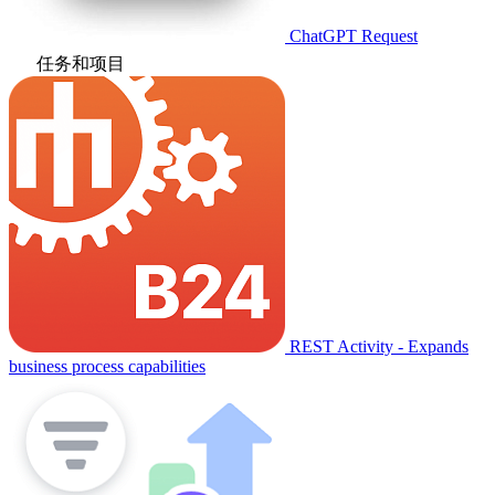
ChatGPT Request
任务和项目
REST Activity - Expands
business process capabilities