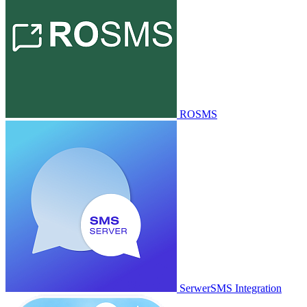
ROSMS
SerwerSMS Integration