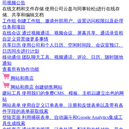
司视频公告
在线文档和文件存储
使用公司云盘与同事轻松j进行在线存
储、共享和编辑文档
工作组
创建工作组、邀请外部用户、设置访问权限以及处理
任务和项目
在线会议
通过视频通话、视频会议、屏幕共享、通话录音和
自定义背景做更多事情
共享日历
使用公司和个人日历、空闲时间段、会议室预订、
日历同步进行计划
移动通信
团队聊天工具、视频通话、评论、日历、随时随地
通知
查看所有协作功能
网站和商店
网站和商店
创建销售网站
建站工具
使用我们的免费CMS、模板、主机以建立出色的网
站
网站表单
使用自定义订单表单、注册和反馈表单以及带有条
件字段的表单获取线索
登陆页面
利用捕获表单、自动漏斗和Google Analytics集成工
具生成线索