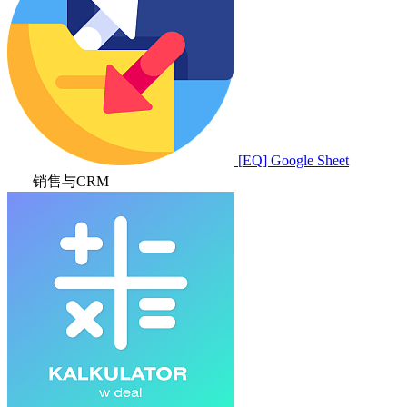
[EQ] Google Sheet
销售与CRM