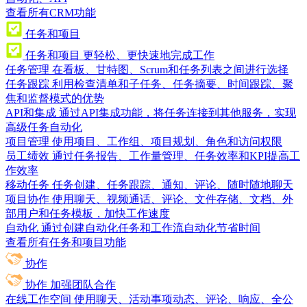
查看所有CRM功能
任务和项目
任务和项目
更轻松、更快速地完成工作
任务管理
在看板、甘特图、Scrum和任务列表之间进行选择
任务跟踪
利用检查清单和子任务、任务摘要、时间跟踪、聚
焦和监督模式的优势
API和集成
通过API集成功能，将任务连接到其他服务，实现
高级任务自动化
项目管理
使用项目、工作组、项目规划、角色和访问权限
员工绩效
通过任务报告、工作量管理、任务效率和KPI提高工
作效率
移动任务
任务创建、任务跟踪、通知、评论、随时随地聊天
项目协作
使用聊天、视频通话、评论、文件存储、文档、外
部用户和任务模板，加快工作速度
自动化
通过创建自动化任务和工作流自动化节省时间
查看所有任务和项目功能
协作
协作
加强团队合作
在线工作空间
使用聊天、活动事项动态、评论、响应、全公