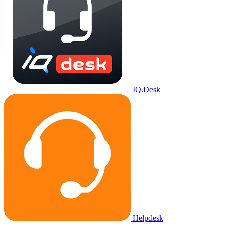
IQ.Desk
Helpdesk