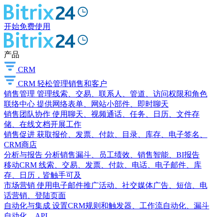
开始免费使用
产品
CRM
CRM
轻松管理销售和客户
销售管理
管理线索、交易、联系人、管道、访问权限和角色
联络中心
提供网络表单、网站小部件、即时聊天
销售团队协作
使用聊天、视频通话、任务、日历、文件存
储、在线文档开展工作
销售促进
获取报价、发票、付款、目录、库存、电子签名、
CRM商店
分析与报告
分析销售漏斗、员工绩效、销售智能、BI报告
移动CRM
线索、交易、发票、付款、电话、电子邮件、库
存、日历，皆触手可及
市场营销
使用电子邮件推广活动、社交媒体广告、短信、电
话营销、登陆页面
自动化与集成
设置CRM规则和触发器、工作流自动化、漏斗
自动化、API