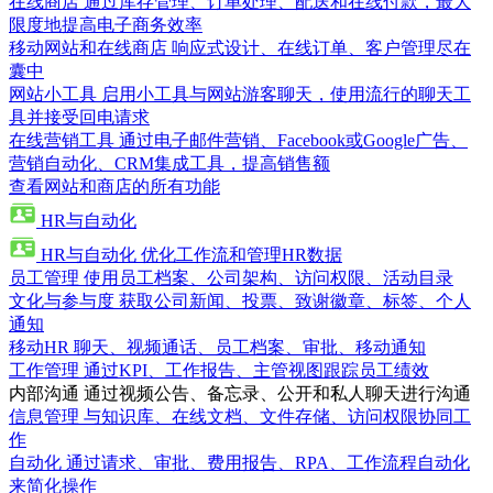
在线商店
通过库存管理、订单处理、配送和在线付款，最大
限度地提高电子商务效率
移动网站和在线商店
响应式设计、在线订单、客户管理尽在
囊中
网站小工具
启用小工具与网站游客聊天，使用流行的聊天工
具并接受回电请求
在线营销工具
通过电子邮件营销、Facebook或Google广告、
营销自动化、CRM集成工具，提高销售额
查看网站和商店的所有功能
HR与自动化
HR与自动化
优化工作流和管理HR数据
员工管理
使用员工档案、公司架构、访问权限、活动目录
文化与参与度
获取公司新闻、投票、致谢徽章、标签、个人
通知
移动HR
聊天、视频通话、员工档案、审批、移动通知
工作管理
通过KPI、工作报告、主管视图跟踪员工绩效
内部沟通
通过视频公告、备忘录、公开和私人聊天进行沟通
信息管理
与知识库、在线文档、文件存储、访问权限协同工
作
自动化
通过请求、审批、费用报告、RPA、工作流程自动化
来简化操作