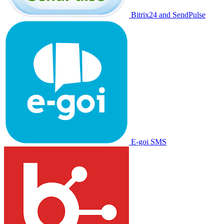
Bitrix24 and SendPulse
E-goi SMS