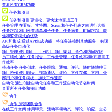
查看所有CRM功能
任务和项目
任务和项目
更轻松、更快速地完成工作
任务管理
在看板、甘特图、Scrum和任务列表之间进行选择
任务跟踪
利用检查清单和子任务、任务摘要、时间跟踪、聚
焦和监督模式的优势
API和集成
通过API集成功能，将任务连接到其他服务，实现
高级任务自动化
项目管理
使用项目、工作组、项目规划、角色和访问权限
员工绩效
通过任务报告、工作量管理、任务效率和KPI提高工
作效率
移动任务
任务创建、任务跟踪、通知、评论、随时随地聊天
项目协作
使用聊天、视频通话、评论、文件存储、文档、外
部用户和任务模板，加快工作速度
自动化
通过创建自动化任务和工作流自动化节省时间
查看所有任务和项目功能
协作
协作
加强团队合作
在线工作空间
使用聊天、活动事项动态、评论、响应、全公