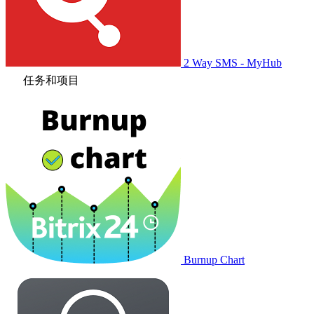
2 Way SMS - MyHub
任务和项目
Burnup Chart