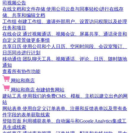
司视频公告
在线文档和文件存储
使用公司云盘与同事轻松j进行在线存
储、共享和编辑文档
工作组
创建工作组、邀请外部用户、设置访问权限以及处理
任务和项目
在线会议
通过视频通话、视频会议、屏幕共享、通话录音和
自定义背景做更多事情
共享日历
使用公司和个人日历、空闲时间段、会议室预订、
日历同步进行计划
移动通信
团队聊天工具、视频通话、评论、日历、随时随地
通知
查看所有协作功能
网站和商店
网站和商店
创建销售网站
建站工具
使用我们的免费CMS、模板、主机以建立出色的网
站
网站表单
使用自定义订单表单、注册和反馈表单以及带有条
件字段的表单获取线索
登陆页面
利用捕获表单、自动漏斗和Google Analytics集成工
具生成线索