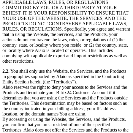
APPLICABLE LAWS, RULES, OR REGULATIONS
COMMITTED BY YOU OR A THIRD PARTY AT YOUR
BEHEST. IT IS YOUR RESPONSIBILITY TO ENSURE THAT
YOUR USE OF THE WEBSITE, THE SERVICES, AND THE
PRODUCTS DO NOT CONTRAVENE APPLICABLE LAWS,
RULES, OR REGULATIONS. Specifically, you agree and warrant
that in using the Website, the Services, and the Products, your
actions do not contravene the laws, rules, or regulations of (1) the
country, state, or locality where you reside, or (2) the country, state,
or locality where Alaio is located or operates. This includes
complying with applicable export and import restrictions as well as
other restrictions.
2.2.
You shall only use the Website, the Services, and the Products
in geographies supported by Alaio as specified in the Contracting
Entity Section herein (the “Territories”).
Alaio reserves the right to deny your access to the Services and the
Products and terminate your Bitrix24 Customer Account if it
determines that you are using the Services and the Products outside
the Territories. This determination may be based on factors such as
the country indicated in your billing address, your IP address
location, or the domain names You are using.
By accessing or using the Website, the Services, and the Products,
you confirm that you are a resident of one of the specified
Territories. Alaio does not offer the Services and the Products to the