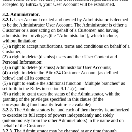
accepted by Bitrix24, your User Account will be established.
3.2. Administrator.
3.2.1.
User Account created and owned by Administrator is deemed
to be the Administrator User Account. The Administrator is either a
Customer or a user acting on behalf of a Customer, and having
administrative privileges (the "Administrator"), which include,
without limitation:
(1) a right to accept notifications, terms and conditions on behalf of a
Customer;
(2) a right to delete (dismiss) users and their User Content and
Personal Information;
(3) a right to delete (dismiss) Administrator User Accounts;
(4) a right to delete the Bitrix24 Customer Account (as defined
below) and all its content;
(5) a right to enable the additional function "Multiple branches" as
set forth in the Rules in section 9.1.1.(c); and
(6) a right to grant users the status of the Administrator, with the
granting of the privileges specified in this clause (if the
corresponding functionality feature is available).
3.2.2.
The Administrators be, and each of them hereby is, authorized
to exercise its full scope of powers independently and solely
(autonomously from the other Administrators) in the name and on
behalf of the Customer.
3.2.3.
The Administrator may be changed at any time through