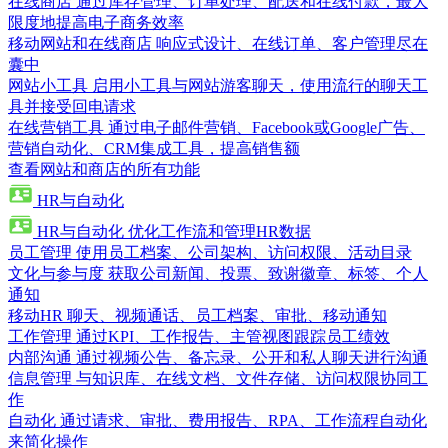
在线商店
通过库存管理、订单处理、配送和在线付款，最大
限度地提高电子商务效率
移动网站和在线商店
响应式设计、在线订单、客户管理尽在
囊中
网站小工具
启用小工具与网站游客聊天，使用流行的聊天工
具并接受回电请求
在线营销工具
通过电子邮件营销、Facebook或Google广告、
营销自动化、CRM集成工具，提高销售额
查看网站和商店的所有功能
HR与自动化
HR与自动化
优化工作流和管理HR数据
员工管理
使用员工档案、公司架构、访问权限、活动目录
文化与参与度
获取公司新闻、投票、致谢徽章、标签、个人
通知
移动HR
聊天、视频通话、员工档案、审批、移动通知
工作管理
通过KPI、工作报告、主管视图跟踪员工绩效
内部沟通
通过视频公告、备忘录、公开和私人聊天进行沟通
信息管理
与知识库、在线文档、文件存储、访问权限协同工
作
自动化
通过请求、审批、费用报告、RPA、工作流程自动化
来简化操作