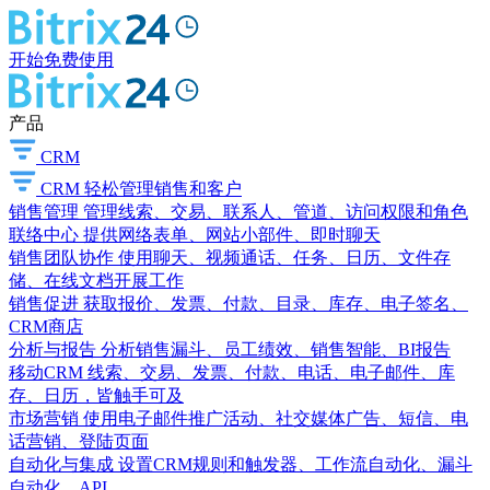
开始免费使用
产品
CRM
CRM
轻松管理销售和客户
销售管理
管理线索、交易、联系人、管道、访问权限和角色
联络中心
提供网络表单、网站小部件、即时聊天
销售团队协作
使用聊天、视频通话、任务、日历、文件存
储、在线文档开展工作
销售促进
获取报价、发票、付款、目录、库存、电子签名、
CRM商店
分析与报告
分析销售漏斗、员工绩效、销售智能、BI报告
移动CRM
线索、交易、发票、付款、电话、电子邮件、库
存、日历，皆触手可及
市场营销
使用电子邮件推广活动、社交媒体广告、短信、电
话营销、登陆页面
自动化与集成
设置CRM规则和触发器、工作流自动化、漏斗
自动化、API