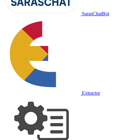
SarasChatBot
Extractor