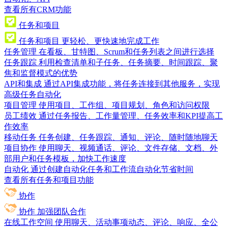
查看所有CRM功能
任务和项目
任务和项目
更轻松、更快速地完成工作
任务管理
在看板、甘特图、Scrum和任务列表之间进行选择
任务跟踪
利用检查清单和子任务、任务摘要、时间跟踪、聚
焦和监督模式的优势
API和集成
通过API集成功能，将任务连接到其他服务，实现
高级任务自动化
项目管理
使用项目、工作组、项目规划、角色和访问权限
员工绩效
通过任务报告、工作量管理、任务效率和KPI提高工
作效率
移动任务
任务创建、任务跟踪、通知、评论、随时随地聊天
项目协作
使用聊天、视频通话、评论、文件存储、文档、外
部用户和任务模板，加快工作速度
自动化
通过创建自动化任务和工作流自动化节省时间
查看所有任务和项目功能
协作
协作
加强团队合作
在线工作空间
使用聊天、活动事项动态、评论、响应、全公