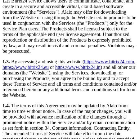
1.2.
Bitrix24 service allows users to communicate, collaborate, and
create in a secure and accessible virtual, cloud-based software
environment (the "Services"). Alaio may offer for downloading
from the Website or using through the Website certain products to be
used in conjunction with the Services (the "Products") only for the
Service Plan users. The Products shall be licensed subject to the
terms of the applicable end user license agreement. Unauthorized
reproduction or distribution of the Products is expressly prohibited
by law, and may result in civil and criminal penalties. Violators may
be prosecuted.
1.3.
By accessing and using this website (
https://www.bitrix24.com
,
https://www.bitrix24.eu
or
https://www.bitrix24.in
) and all other our
domains (the "Website"), using the Services, downloading, or
purchasing the Products, you agree to be bound by and to accept
these Terms of Service and all terms and conditions contained and/or
referenced herein or any additional terms and conditions set forth on
the Website.
1.4.
The terms of this Agreement may be updated by Alaio from
time to time without notice. In case of the major changes, you will
be provided with advance notification of the changes through a
prominent notice within the Service and/or by email communication
as set forth in section 34. Contact information. Contracting Entity.
The amended Terms of Service will take effect upon the date