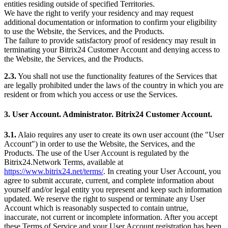
entities residing outside of specified Territories.
We have the right to verify your residency and may request
additional documentation or information to confirm your eligibility
to use the Website, the Services, and the Products.
The failure to provide satisfactory proof of residency may result in
terminating your Bitrix24 Customer Account and denying access to
the Website, the Services, and the Products.
2.3.
You shall not use the functionality features of the Services that
are legally prohibited under the laws of the country in which you are
resident or from which you access or use the Services.
3. User Account. Administrator. Bitrix24 Customer Account.
3.1.
Alaio requires any user to create its own user account (the "User
Account") in order to use the Website, the Services, and the
Products. The use of the User Account is regulated by the
Bitrix24.Network Terms, available at
https://www.bitrix24.net/terms/
. In creating your User Account, you
agree to submit accurate, current, and complete information about
yourself and/or legal entity you represent and keep such information
updated. We reserve the right to suspend or terminate any User
Account which is reasonably suspected to contain untrue,
inaccurate, not current or incomplete information. After you accept
these Terms of Service and your User Account registration has been