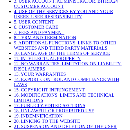
3. USER ACCOUNT. ADMINISTRATOR. BITRIX24
CUSTOMER ACCOUNT
4. USE OF THE SERVICES BY YOU AND YOUR
USERS. USER RESPONSIBILITY
5. USER CONTENT
6. CUSTOMER CARE
7. FEES AND PAYMENT
8. TERM AND TERMINATION
9. ADDITIONAL FUNCTIONS. LINKS TO OTHER
WEBSITES AND THIRD PARTY MATERIALS
10. LANGUAGE OF THE TERMS OF SERVICE
11. INTELLECTUAL PROPERTY
12. NO WARRANTIES. LIMITATION ON LIABILITY.
DISCLAIMERS
13. YOUR WARRANTIES
14. EXPORT CONTROL AND COMPLIANCE WITH
LAWS
15. COPYRIGHT INFRINGEMENT
16. MODIFICATIONS. LIMITS AND TECHNICAL
LIMITATIONS
17. PUBLICLY-EDITED SECTIONS
18. UNLAWFUL OR PROHIBITED USE
19. INDEMNIFICATION
20. LINKING TO THE WEBSITE
21. SUSPENSION AND DELETION OF THE USER