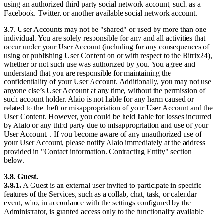
using an authorized third party social network account, such as a
Facebook, Twitter, or another available social network account.
3.7.
User Accounts may not be "shared" or used by more than one
individual. You are solely responsible for any and all activities that
occur under your User Account (including for any consequences of
using or publishing User Content on or with respect to the Bitrix24),
whether or not such use was authorized by you. You agree and
understand that you are responsible for maintaining the
confidentiality of your User Account. Additionally, you may not use
anyone else’s User Account at any time, without the permission of
such account holder. Alaio is not liable for any harm caused or
related to the theft or misappropriation of your User Account and the
User Content. However, you could be held liable for losses incurred
by Alaio or any third party due to misappropriation and use of your
User Account. . If you become aware of any unauthorized use of
your User Account, please notify Alaio immediately at the address
provided in "Contact information. Contracting Entity" section
below.
3.8. Guest.
3.8.1.
A Guest is an external user invited to participate in specific
features of the Services, such as a collab, chat, task, or calendar
event, who, in accordance with the settings configured by the
Administrator, is granted access only to the functionality available