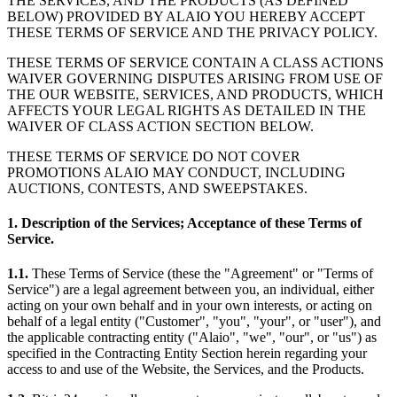
THE SERVICES, AND THE PRODUCTS (AS DEFINED
BELOW) PROVIDED BY ALAIO YOU HEREBY ACCEPT
THESE TERMS OF SERVICE AND THE PRIVACY POLICY.
THESE TERMS OF SERVICE CONTAIN A CLASS ACTIONS
WAIVER GOVERNING DISPUTES ARISING FROM USE OF
THE OUR WEBSITE, SERVICES, AND PRODUCTS, WHICH
AFFECTS YOUR LEGAL RIGHTS AS DETAILED IN THE
WAIVER OF CLASS ACTION SECTION BELOW.
THESE TERMS OF SERVICE DO NOT COVER
PROMOTIONS ALAIO MAY CONDUCT, INCLUDING
AUCTIONS, CONTESTS, AND SWEEPSTAKES.
1. Description of the Services; Acceptance of these Terms of
Service.
1.1.
These Terms of Service (these the "Agreement" or "Terms of
Service") are a legal agreement between you, an individual, either
acting on your own behalf and in your own interests, or acting on
behalf of a legal entity ("Customer", "you", "your", or "user"), and
the applicable contracting entity ("Alaio", "we", "our", or "us") as
specified in the Contracting Entity Section herein regarding your
access to and use of the Website, the Services, and the Products.