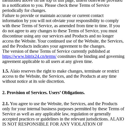
mentioned above on the top of this page, unless otherwise provided
in a notification to you. Please check these Terms of Service
periodically for changes.
Failure to provide or maintain accurate or current contact
information by you will not obviate your responsibility to comply
with these Terms of Service, as amended from time to time. If you
do not agree to any changes to these Terms of Service, you must
discontinue using any our services and Products and no longer
access the Website. Your continued use of the Website, the Services,
and the Products indicates your agreement to the changes.
The version of these Terms of Service currently published at
https://www.bitrix24.cn/terms/
constitutes the binding and governing
agreement applicable to all users at any given time.
1.5.
Alaio reserves the right to make changes, terminate or restrict
access to the Website, the Services, and the Products at any time
without notice at its sole discretion.
2. Provision of Services. Users’ Obligations.
2.1.
You agree to use the Website, the Services, and the Products
only for your internal business purposes permitted by these Terms of
Service as well as any applicable law, regulation or generally
accepted practices or guidelines in the relevant jurisdictions. ALAIO
IS NOT RESPONSIBLE FOR ANY VIOLATION OF