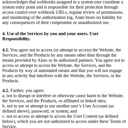
acknowledges that webhooks assigned to a system user constitute a
system entry point and is responsible for their protection through
access control over webhook URLs, regular review of permissions,
and monitoring of the authorization log. Alaio bears no liability for
any consequences of their compromise or unauthorized use.
4. Use of the Services by you and your users. User
Responsibility.
4.1.
You agree not to access (or attempt to access) the Website, the
Services, and the Products by any means other than through the
means provided by Alaio or its authorized partners. You agree not to
access or attempt to access the Website, the Services, and the
Products by way of automated means and that you will not engage
in any activity that interferes with the Website, the Services, or the
Products.
4.2.
Further, you agree:
a. not to disrupt or interfere or otherwise cause harm to the Website,
the Services, and the Products, or affiliated or linked sites;
b. not to use or attempt to use another user’s User Account (as
defined above), password, or system; and
c. not to access or attempt to access the User Content (as defined
below), which you are not authorized to access under these Terms of
Service.