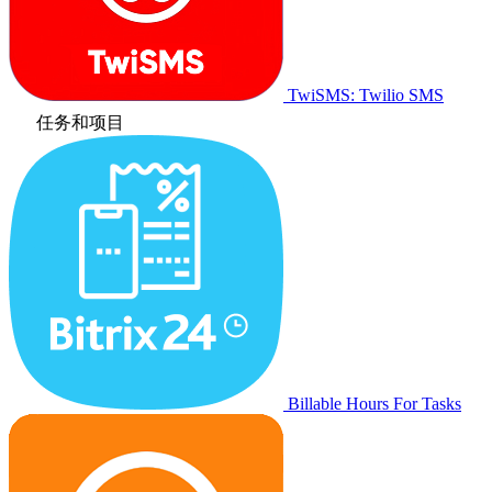
TwiSMS: Twilio SMS
任务和项目
Billable Hours For Tasks