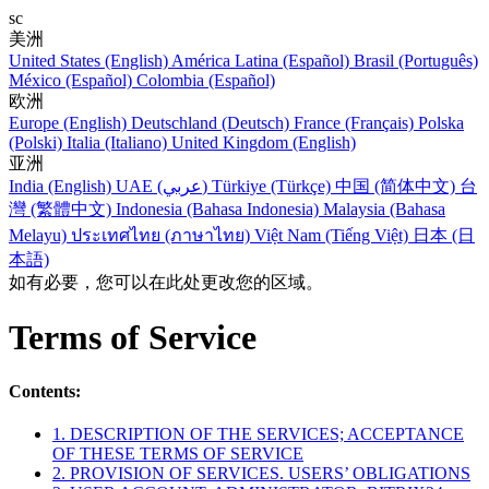
sc
美洲
United States (English)
América Latina (Español)
Brasil (Português)
México (Español)
Colombia (Español)
欧洲
Europe (English)
Deutschland (Deutsch)
France (Français)
Polska
(Polski)
Italia (Italiano)
United Kingdom (English)
亚洲
India (English)
UAE (عربي)
Türkiye (Türkçe)
中国 (简体中文)
台
灣 (繁體中文)
Indonesia (Bahasa Indonesia)
Malaysia (Bahasa
Melayu)
ประเทศไทย (ภาษาไทย)
Việt Nam (Tiếng Việt)
日本 (日
本語)
如有必要，您可以在此处更改您的区域。
Terms of Service
Contents:
1. DESCRIPTION OF THE SERVICES; ACCEPTANCE
OF THESE TERMS OF SERVICE
2. PROVISION OF SERVICES. USERS’ OBLIGATIONS