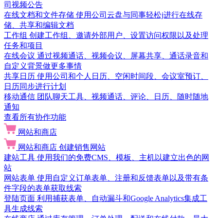
司视频公告
在线文档和文件存储
使用公司云盘与同事轻松j进行在线存
储、共享和编辑文档
工作组
创建工作组、邀请外部用户、设置访问权限以及处理
任务和项目
在线会议
通过视频通话、视频会议、屏幕共享、通话录音和
自定义背景做更多事情
共享日历
使用公司和个人日历、空闲时间段、会议室预订、
日历同步进行计划
移动通信
团队聊天工具、视频通话、评论、日历、随时随地
通知
查看所有协作功能
网站和商店
网站和商店
创建销售网站
建站工具
使用我们的免费CMS、模板、主机以建立出色的网
站
网站表单
使用自定义订单表单、注册和反馈表单以及带有条
件字段的表单获取线索
登陆页面
利用捕获表单、自动漏斗和Google Analytics集成工
具生成线索