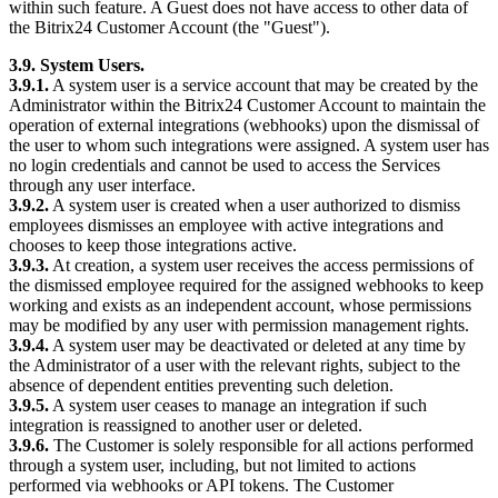
within such feature. A Guest does not have access to other data of
the Bitrix24 Customer Account (the "Guest").
3.9. System Users.
3.9.1.
A system user is a service account that may be created by the
Administrator within the Bitrix24 Customer Account to maintain the
operation of external integrations (webhooks) upon the dismissal of
the user to whom such integrations were assigned. A system user has
no login credentials and cannot be used to access the Services
through any user interface.
3.9.2.
A system user is created when a user authorized to dismiss
employees dismisses an employee with active integrations and
chooses to keep those integrations active.
3.9.3.
At creation, a system user receives the access permissions of
the dismissed employee required for the assigned webhooks to keep
working and exists as an independent account, whose permissions
may be modified by any user with permission management rights.
3.9.4.
A system user may be deactivated or deleted at any time by
the Administrator of a user with the relevant rights, subject to the
absence of dependent entities preventing such deletion.
3.9.5.
A system user ceases to manage an integration if such
integration is reassigned to another user or deleted.
3.9.6.
The Customer is solely responsible for all actions performed
through a system user, including, but not limited to actions
performed via webhooks or API tokens. The Customer