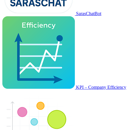
SarasChatBot
KPI – Company Efficiency