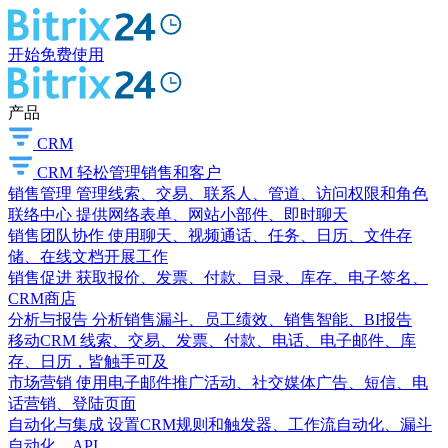
开始免费使用
产品
CRM
CRM
轻松管理销售和客户
销售管理
管理线索、交易、联系人、管道、访问权限和角色
联络中心
提供网络表单、网站小部件、即时聊天
销售团队协作
使用聊天、视频通话、任务、日历、文件存
储、在线文档开展工作
销售促进
获取报价、发票、付款、目录、库存、电子签名、
CRM商店
分析与报告
分析销售漏斗、员工绩效、销售智能、BI报告
移动CRM
线索、交易、发票、付款、电话、电子邮件、库
存、日历，皆触手可及
市场营销
使用电子邮件推广活动、社交媒体广告、短信、电
话营销、登陆页面
自动化与集成
设置CRM规则和触发器、工作流自动化、漏斗
自动化、API