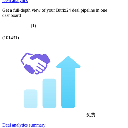
Deal analytics
Get a full-depth view of your Bitrix24 deal pipeline in one
dashboard
(1)
(101431)
免费
Deal analytics summary