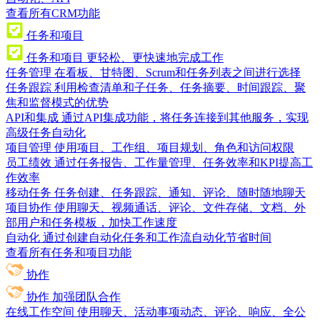
查看所有CRM功能
任务和项目
任务和项目
更轻松、更快速地完成工作
任务管理
在看板、甘特图、Scrum和任务列表之间进行选择
任务跟踪
利用检查清单和子任务、任务摘要、时间跟踪、聚
焦和监督模式的优势
API和集成
通过API集成功能，将任务连接到其他服务，实现
高级任务自动化
项目管理
使用项目、工作组、项目规划、角色和访问权限
员工绩效
通过任务报告、工作量管理、任务效率和KPI提高工
作效率
移动任务
任务创建、任务跟踪、通知、评论、随时随地聊天
项目协作
使用聊天、视频通话、评论、文件存储、文档、外
部用户和任务模板，加快工作速度
自动化
通过创建自动化任务和工作流自动化节省时间
查看所有任务和项目功能
协作
协作
加强团队合作
在线工作空间
使用聊天、活动事项动态、评论、响应、全公