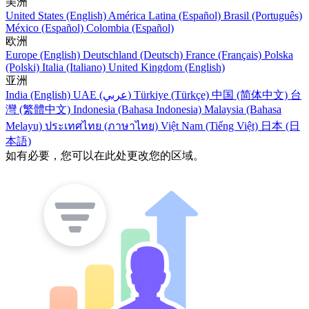
美洲
United States (English)
América Latina (Español)
Brasil (Português)
México (Español)
Colombia (Español)
欧洲
Europe (English)
Deutschland (Deutsch)
France (Français)
Polska
(Polski)
Italia (Italiano)
United Kingdom (English)
亚洲
India (English)
UAE (عربي)
Türkiye (Türkçe)
中国 (简体中文)
台
灣 (繁體中文)
Indonesia (Bahasa Indonesia)
Malaysia (Bahasa
Melayu)
ประเทศไทย (ภาษาไทย)
Việt Nam (Tiếng Việt)
日本 (日
本語)
如有必要，您可以在此处更改您的区域。