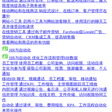
在线商店
通过库存管理、订单处理、配送和在线付款，最大
限度地提高电子商务效率
移动网站和在线商店
响应式设计、在线订单、客户管理尽在
囊中
网站小工具
启用小工具与网站游客聊天，使用流行的聊天工
具并接受回电请求
在线营销工具
通过电子邮件营销、Facebook或Google广告、
营销自动化、CRM集成工具，提高销售额
查看网站和商店的所有功能
HR与自动化
HR与自动化
优化工作流和管理HR数据
员工管理
使用员工档案、公司架构、访问权限、活动目录
文化与参与度
获取公司新闻、投票、致谢徽章、标签、个人
通知
移动HR
聊天、视频通话、员工档案、审批、移动通知
工作管理
通过KPI、工作报告、主管视图跟踪员工绩效
内部沟通
通过视频公告、备忘录、公开和私人聊天进行沟通
信息管理
与知识库、在线文档、文件存储、访问权限协同工
作
自动化
通过请求、审批、费用报告、RPA、工作流程自动化
来简化操作