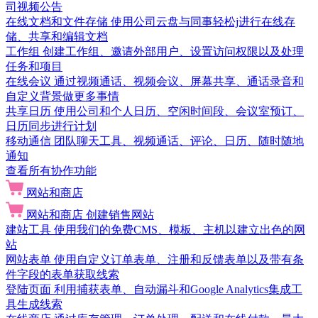
司视频公告
在线文档和文件存储
使用公司云盘与同事轻松j进行在线存
储、共享和编辑文档
工作组
创建工作组、邀请外部用户、设置访问权限以及处理
任务和项目
在线会议
通过视频通话、视频会议、屏幕共享、通话录音和
自定义背景做更多事情
共享日历
使用公司和个人日历、空闲时间段、会议室预订、
日历同步进行计划
移动通信
团队聊天工具、视频通话、评论、日历、随时随地
通知
查看所有协作功能
网站和商店
网站和商店
创建销售网站
建站工具
使用我们的免费CMS、模板、主机以建立出色的网
站
网站表单
使用自定义订单表单、注册和反馈表单以及带有条
件字段的表单获取线索
登陆页面
利用捕获表单、自动漏斗和Google Analytics集成工
具生成线索