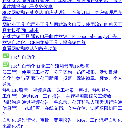
在线商店
通过库存管理、订单处理、配送和在线付款，最大
限度地提高电子商务效率
移动网站和在线商店
响应式设计、在线订单、客户管理尽在
囊中
网站小工具
启用小工具与网站游客聊天，使用流行的聊天工
具并接受回电请求
在线营销工具
通过电子邮件营销、Facebook或Google广告、
营销自动化、CRM集成工具，提高销售额
查看网站和商店的所有功能
HR与自动化
HR与自动化
优化工作流和管理HR数据
员工管理
使用员工档案、公司架构、访问权限、活动目录
文化与参与度
获取公司新闻、投票、致谢徽章、标签、个人
通知
移动HR
聊天、视频通话、员工档案、审批、移动通知
工作管理
通过KPI、工作报告、主管视图跟踪员工绩效
内部沟通
通过视频公告、备忘录、公开和私人聊天进行沟通
信息管理
与知识库、在线文档、文件存储、访问权限协同工
作
自动化
通过请求、审批、费用报告、RPA、工作流程自动化
来简化操作