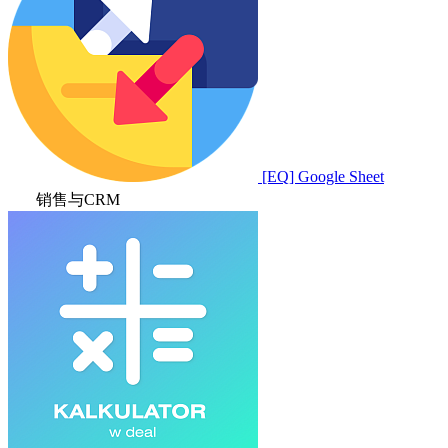
[EQ] Google Sheet
销售与CRM