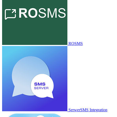
ROSMS
SerwerSMS Integration