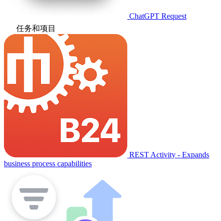
ChatGPT Request
任务和项目
REST Activity - Expands
business process capabilities