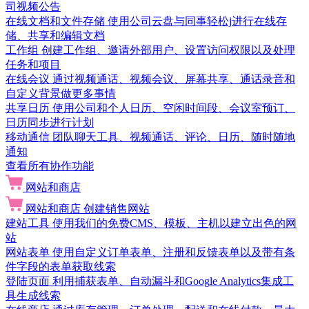
司视频公告
在线文档和文件存储
使用公司云盘与同事轻松j进行在线存
储、共享和编辑文档
工作组
创建工作组、邀请外部用户、设置访问权限以及处理
任务和项目
在线会议
通过视频通话、视频会议、屏幕共享、通话录音和
自定义背景做更多事情
共享日历
使用公司和个人日历、空闲时间段、会议室预订、
日历同步进行计划
移动通信
团队聊天工具、视频通话、评论、日历、随时随地
通知
查看所有协作功能
网站和商店
网站和商店
创建销售网站
建站工具
使用我们的免费CMS、模板、主机以建立出色的网
站
网站表单
使用自定义订单表单、注册和反馈表单以及带有条
件字段的表单获取线索
登陆页面
利用捕获表单、自动漏斗和Google Analytics集成工
具生成线索