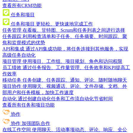
查看所有CRM功能
任务和项目
任务和项目
更轻松、更快速地完成工作
任务管理
在看板、甘特图、Scrum和任务列表之间进行选择
任务跟踪
利用检查清单和子任务、任务摘要、时间跟踪、聚
焦和监督模式的优势
API和集成
通过API集成功能，将任务连接到其他服务，实现
高级任务自动化
项目管理
使用项目、工作组、项目规划、角色和访问权限
员工绩效
通过任务报告、工作量管理、任务效率和KPI提高工
作效率
移动任务
任务创建、任务跟踪、通知、评论、随时随地聊天
项目协作
使用聊天、视频通话、评论、文件存储、文档、外
部用户和任务模板，加快工作速度
自动化
通过创建自动化任务和工作流自动化节省时间
查看所有任务和项目功能
协作
协作
加强团队合作
在线工作空间
使用聊天、活动事项动态、评论、响应、全公