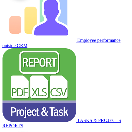
Employee performance
outside CRM
TASKS & PROJECTS
REPORTS