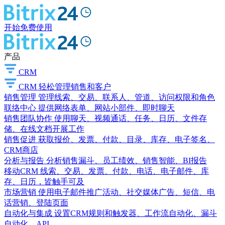
开始免费使用
产品
CRM
CRM
轻松管理销售和客户
销售管理
管理线索、交易、联系人、管道、访问权限和角色
联络中心
提供网络表单、网站小部件、即时聊天
销售团队协作
使用聊天、视频通话、任务、日历、文件存
储、在线文档开展工作
销售促进
获取报价、发票、付款、目录、库存、电子签名、
CRM商店
分析与报告
分析销售漏斗、员工绩效、销售智能、BI报告
移动CRM
线索、交易、发票、付款、电话、电子邮件、库
存、日历，皆触手可及
市场营销
使用电子邮件推广活动、社交媒体广告、短信、电
话营销、登陆页面
自动化与集成
设置CRM规则和触发器、工作流自动化、漏斗
自动化、API