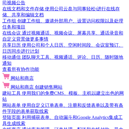
司视频公告
在线文档和文件存储
使用公司云盘与同事轻松j进行在线存
储、共享和编辑文档
工作组
创建工作组、邀请外部用户、设置访问权限以及处理
任务和项目
在线会议
通过视频通话、视频会议、屏幕共享、通话录音和
自定义背景做更多事情
共享日历
使用公司和个人日历、空闲时间段、会议室预订、
日历同步进行计划
移动通信
团队聊天工具、视频通话、评论、日历、随时随地
通知
查看所有协作功能
网站和商店
网站和商店
创建销售网站
建站工具
使用我们的免费CMS、模板、主机以建立出色的网
站
网站表单
使用自定义订单表单、注册和反馈表单以及带有条
件字段的表单获取线索
登陆页面
利用捕获表单、自动漏斗和Google Analytics集成工
具生成线索