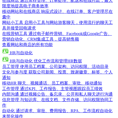
在线商店
通过库存管理、订单处理、配送和在线付款，最大
限度地提高电子商务效率
移动网站和在线商店
响应式设计、在线订单、客户管理尽在
囊中
网站小工具
启用小工具与网站游客聊天，使用流行的聊天工
具并接受回电请求
在线营销工具
通过电子邮件营销、Facebook或Google广告、
营销自动化、CRM集成工具，提高销售额
查看网站和商店的所有功能
HR与自动化
HR与自动化
优化工作流和管理HR数据
员工管理
使用员工档案、公司架构、访问权限、活动目录
文化与参与度
获取公司新闻、投票、致谢徽章、标签、个人
通知
移动HR
聊天、视频通话、员工档案、审批、移动通知
工作管理
通过KPI、工作报告、主管视图跟踪员工绩效
内部沟通
通过视频公告、备忘录、公开和私人聊天进行沟通
信息管理
与知识库、在线文档、文件存储、访问权限协同工
作
自动化
通过请求、审批、费用报告、RPA、工作流程自动化
来简化操作