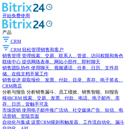
开始免费使用
产品
CRM
CRM
轻松管理销售和客户
销售管理
管理线索、交易、联系人、管道、访问权限和角色
联络中心
提供网络表单、网站小部件、即时聊天
销售团队协作
使用聊天、视频通话、任务、日历、文件存
储、在线文档开展工作
销售促进
获取报价、发票、付款、目录、库存、电子签名、
CRM商店
分析与报告
分析销售漏斗、员工绩效、销售智能、BI报告
移动CRM
线索、交易、发票、付款、电话、电子邮件、库
存、日历，皆触手可及
市场营销
使用电子邮件推广活动、社交媒体广告、短信、电
话营销、登陆页面
自动化与集成
设置CRM规则和触发器、工作流自动化、漏斗
自动化、API