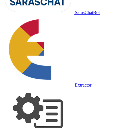
SarasChatBot
Extractor