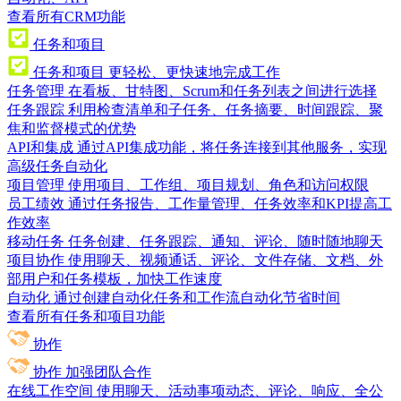
查看所有CRM功能
任务和项目
任务和项目
更轻松、更快速地完成工作
任务管理
在看板、甘特图、Scrum和任务列表之间进行选择
任务跟踪
利用检查清单和子任务、任务摘要、时间跟踪、聚
焦和监督模式的优势
API和集成
通过API集成功能，将任务连接到其他服务，实现
高级任务自动化
项目管理
使用项目、工作组、项目规划、角色和访问权限
员工绩效
通过任务报告、工作量管理、任务效率和KPI提高工
作效率
移动任务
任务创建、任务跟踪、通知、评论、随时随地聊天
项目协作
使用聊天、视频通话、评论、文件存储、文档、外
部用户和任务模板，加快工作速度
自动化
通过创建自动化任务和工作流自动化节省时间
查看所有任务和项目功能
协作
协作
加强团队合作
在线工作空间
使用聊天、活动事项动态、评论、响应、全公