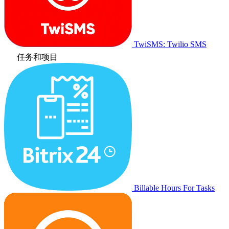
TwiSMS: Twilio SMS
任务和项目
Billable Hours For Tasks