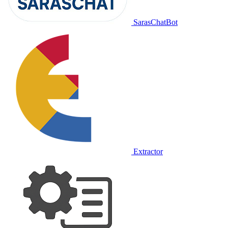
SarasChatBot
Extractor