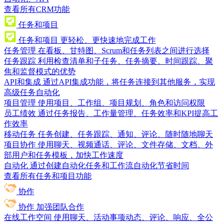
查看所有CRM功能
任务和项目
任务和项目
更轻松、更快速地完成工作
任务管理
在看板、甘特图、Scrum和任务列表之间进行选择
任务跟踪
利用检查清单和子任务、任务摘要、时间跟踪、聚
焦和监督模式的优势
API和集成
通过API集成功能，将任务连接到其他服务，实现
高级任务自动化
项目管理
使用项目、工作组、项目规划、角色和访问权限
员工绩效
通过任务报告、工作量管理、任务效率和KPI提高工
作效率
移动任务
任务创建、任务跟踪、通知、评论、随时随地聊天
项目协作
使用聊天、视频通话、评论、文件存储、文档、外
部用户和任务模板，加快工作速度
自动化
通过创建自动化任务和工作流自动化节省时间
查看所有任务和项目功能
协作
协作
加强团队合作
在线工作空间
使用聊天、活动事项动态、评论、响应、全公