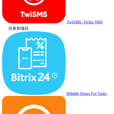
TwiSMS: Twilio SMS
任务和项目
Billable Hours For Tasks