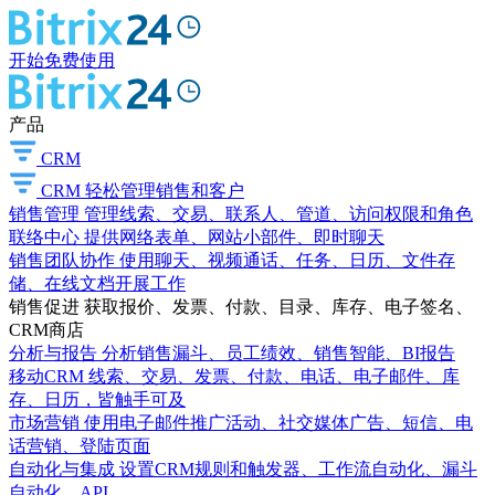
开始免费使用
产品
CRM
CRM
轻松管理销售和客户
销售管理
管理线索、交易、联系人、管道、访问权限和角色
联络中心
提供网络表单、网站小部件、即时聊天
销售团队协作
使用聊天、视频通话、任务、日历、文件存
储、在线文档开展工作
销售促进
获取报价、发票、付款、目录、库存、电子签名、
CRM商店
分析与报告
分析销售漏斗、员工绩效、销售智能、BI报告
移动CRM
线索、交易、发票、付款、电话、电子邮件、库
存、日历，皆触手可及
市场营销
使用电子邮件推广活动、社交媒体广告、短信、电
话营销、登陆页面
自动化与集成
设置CRM规则和触发器、工作流自动化、漏斗
自动化、API