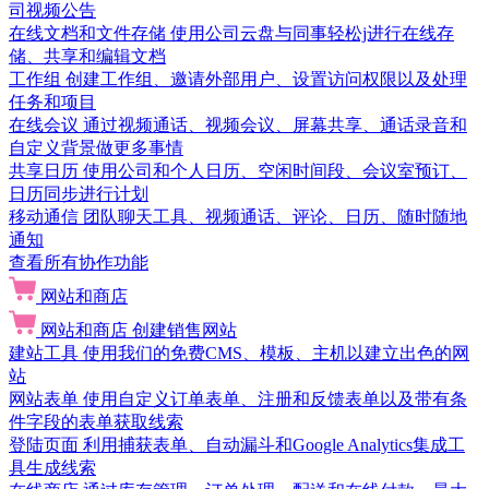
司视频公告
在线文档和文件存储
使用公司云盘与同事轻松j进行在线存
储、共享和编辑文档
工作组
创建工作组、邀请外部用户、设置访问权限以及处理
任务和项目
在线会议
通过视频通话、视频会议、屏幕共享、通话录音和
自定义背景做更多事情
共享日历
使用公司和个人日历、空闲时间段、会议室预订、
日历同步进行计划
移动通信
团队聊天工具、视频通话、评论、日历、随时随地
通知
查看所有协作功能
网站和商店
网站和商店
创建销售网站
建站工具
使用我们的免费CMS、模板、主机以建立出色的网
站
网站表单
使用自定义订单表单、注册和反馈表单以及带有条
件字段的表单获取线索
登陆页面
利用捕获表单、自动漏斗和Google Analytics集成工
具生成线索