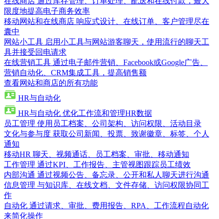
在线商店
通过库存管理、订单处理、配送和在线付款，最大
限度地提高电子商务效率
移动网站和在线商店
响应式设计、在线订单、客户管理尽在
囊中
网站小工具
启用小工具与网站游客聊天，使用流行的聊天工
具并接受回电请求
在线营销工具
通过电子邮件营销、Facebook或Google广告、
营销自动化、CRM集成工具，提高销售额
查看网站和商店的所有功能
HR与自动化
HR与自动化
优化工作流和管理HR数据
员工管理
使用员工档案、公司架构、访问权限、活动目录
文化与参与度
获取公司新闻、投票、致谢徽章、标签、个人
通知
移动HR
聊天、视频通话、员工档案、审批、移动通知
工作管理
通过KPI、工作报告、主管视图跟踪员工绩效
内部沟通
通过视频公告、备忘录、公开和私人聊天进行沟通
信息管理
与知识库、在线文档、文件存储、访问权限协同工
作
自动化
通过请求、审批、费用报告、RPA、工作流程自动化
来简化操作