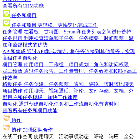
查看所有CRM功能
任务和项目
任务和项目
更轻松、更快速地完成工作
任务管理
在看板、甘特图、Scrum和任务列表之间进行选择
任务跟踪
利用检查清单和子任务、任务摘要、时间跟踪、聚
焦和监督模式的优势
API和集成
通过API集成功能，将任务连接到其他服务，实现
高级任务自动化
项目管理
使用项目、工作组、项目规划、角色和访问权限
员工绩效
通过任务报告、工作量管理、任务效率和KPI提高工
作效率
移动任务
任务创建、任务跟踪、通知、评论、随时随地聊天
项目协作
使用聊天、视频通话、评论、文件存储、文档、外
部用户和任务模板，加快工作速度
自动化
通过创建自动化任务和工作流自动化节省时间
查看所有任务和项目功能
协作
协作
加强团队合作
在线工作空间
使用聊天、活动事项动态、评论、响应、全公