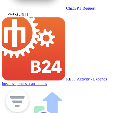
ChatGPT Request
任务和项目
REST Activity - Expands
business process capabilities