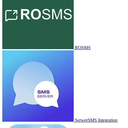
ROSMS
SerwerSMS Integration