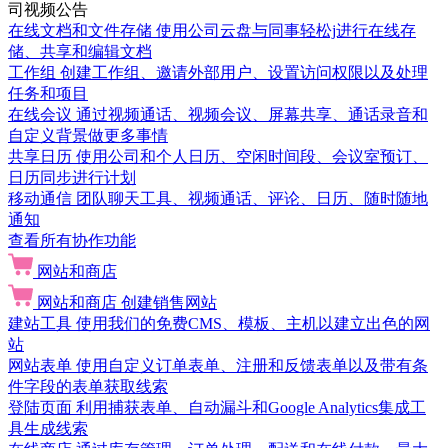
司视频公告
在线文档和文件存储
使用公司云盘与同事轻松j进行在线存
储、共享和编辑文档
工作组
创建工作组、邀请外部用户、设置访问权限以及处理
任务和项目
在线会议
通过视频通话、视频会议、屏幕共享、通话录音和
自定义背景做更多事情
共享日历
使用公司和个人日历、空闲时间段、会议室预订、
日历同步进行计划
移动通信
团队聊天工具、视频通话、评论、日历、随时随地
通知
查看所有协作功能
网站和商店
网站和商店
创建销售网站
建站工具
使用我们的免费CMS、模板、主机以建立出色的网
站
网站表单
使用自定义订单表单、注册和反馈表单以及带有条
件字段的表单获取线索
登陆页面
利用捕获表单、自动漏斗和Google Analytics集成工
具生成线索