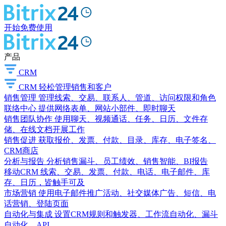
开始免费使用
产品
CRM
CRM
轻松管理销售和客户
销售管理
管理线索、交易、联系人、管道、访问权限和角色
联络中心
提供网络表单、网站小部件、即时聊天
销售团队协作
使用聊天、视频通话、任务、日历、文件存
储、在线文档开展工作
销售促进
获取报价、发票、付款、目录、库存、电子签名、
CRM商店
分析与报告
分析销售漏斗、员工绩效、销售智能、BI报告
移动CRM
线索、交易、发票、付款、电话、电子邮件、库
存、日历，皆触手可及
市场营销
使用电子邮件推广活动、社交媒体广告、短信、电
话营销、登陆页面
自动化与集成
设置CRM规则和触发器、工作流自动化、漏斗
自动化、API