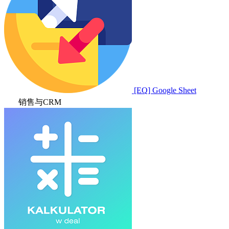
[EQ] Google Sheet
销售与CRM