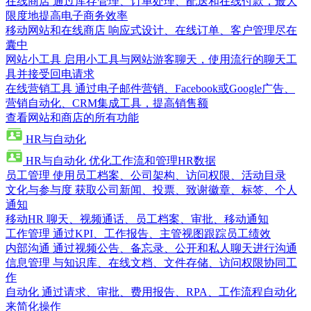
在线商店
通过库存管理、订单处理、配送和在线付款，最大
限度地提高电子商务效率
移动网站和在线商店
响应式设计、在线订单、客户管理尽在
囊中
网站小工具
启用小工具与网站游客聊天，使用流行的聊天工
具并接受回电请求
在线营销工具
通过电子邮件营销、Facebook或Google广告、
营销自动化、CRM集成工具，提高销售额
查看网站和商店的所有功能
HR与自动化
HR与自动化
优化工作流和管理HR数据
员工管理
使用员工档案、公司架构、访问权限、活动目录
文化与参与度
获取公司新闻、投票、致谢徽章、标签、个人
通知
移动HR
聊天、视频通话、员工档案、审批、移动通知
工作管理
通过KPI、工作报告、主管视图跟踪员工绩效
内部沟通
通过视频公告、备忘录、公开和私人聊天进行沟通
信息管理
与知识库、在线文档、文件存储、访问权限协同工
作
自动化
通过请求、审批、费用报告、RPA、工作流程自动化
来简化操作