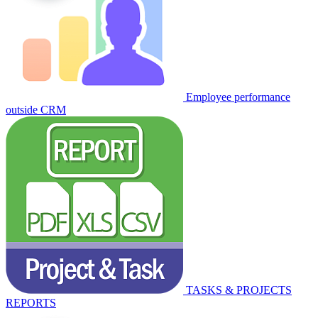
Employee performance
outside CRM
TASKS & PROJECTS
REPORTS