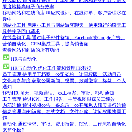
在线商店
通过库存管理、订单处理、配送和在线付款，最大
限度地提高电子商务效率
移动网站和在线商店
响应式设计、在线订单、客户管理尽在
囊中
网站小工具
启用小工具与网站游客聊天，使用流行的聊天工
具并接受回电请求
在线营销工具
通过电子邮件营销、Facebook或Google广告、
营销自动化、CRM集成工具，提高销售额
查看网站和商店的所有功能
HR与自动化
HR与自动化
优化工作流和管理HR数据
员工管理
使用员工档案、公司架构、访问权限、活动目录
文化与参与度
获取公司新闻、投票、致谢徽章、标签、个人
通知
移动HR
聊天、视频通话、员工档案、审批、移动通知
工作管理
通过KPI、工作报告、主管视图跟踪员工绩效
内部沟通
通过视频公告、备忘录、公开和私人聊天进行沟通
信息管理
与知识库、在线文档、文件存储、访问权限协同工
作
自动化
通过请求、审批、费用报告、RPA、工作流程自动化
来简化操作