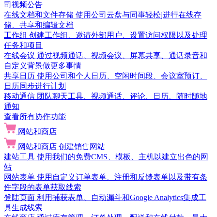
司视频公告
在线文档和文件存储
使用公司云盘与同事轻松j进行在线存
储、共享和编辑文档
工作组
创建工作组、邀请外部用户、设置访问权限以及处理
任务和项目
在线会议
通过视频通话、视频会议、屏幕共享、通话录音和
自定义背景做更多事情
共享日历
使用公司和个人日历、空闲时间段、会议室预订、
日历同步进行计划
移动通信
团队聊天工具、视频通话、评论、日历、随时随地
通知
查看所有协作功能
网站和商店
网站和商店
创建销售网站
建站工具
使用我们的免费CMS、模板、主机以建立出色的网
站
网站表单
使用自定义订单表单、注册和反馈表单以及带有条
件字段的表单获取线索
登陆页面
利用捕获表单、自动漏斗和Google Analytics集成工
具生成线索