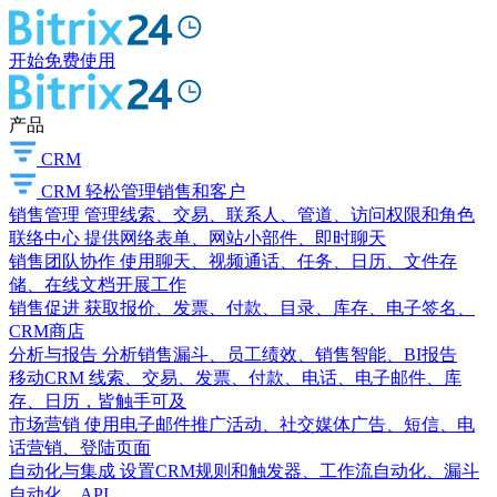
开始免费使用
产品
CRM
CRM
轻松管理销售和客户
销售管理
管理线索、交易、联系人、管道、访问权限和角色
联络中心
提供网络表单、网站小部件、即时聊天
销售团队协作
使用聊天、视频通话、任务、日历、文件存
储、在线文档开展工作
销售促进
获取报价、发票、付款、目录、库存、电子签名、
CRM商店
分析与报告
分析销售漏斗、员工绩效、销售智能、BI报告
移动CRM
线索、交易、发票、付款、电话、电子邮件、库
存、日历，皆触手可及
市场营销
使用电子邮件推广活动、社交媒体广告、短信、电
话营销、登陆页面
自动化与集成
设置CRM规则和触发器、工作流自动化、漏斗
自动化、API