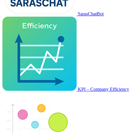
SarasChatBot
KPI – Company Efficiency