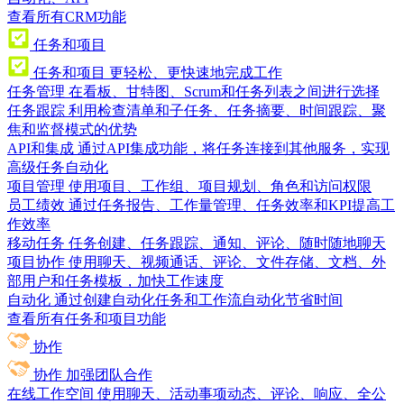
查看所有CRM功能
任务和项目
任务和项目
更轻松、更快速地完成工作
任务管理
在看板、甘特图、Scrum和任务列表之间进行选择
任务跟踪
利用检查清单和子任务、任务摘要、时间跟踪、聚
焦和监督模式的优势
API和集成
通过API集成功能，将任务连接到其他服务，实现
高级任务自动化
项目管理
使用项目、工作组、项目规划、角色和访问权限
员工绩效
通过任务报告、工作量管理、任务效率和KPI提高工
作效率
移动任务
任务创建、任务跟踪、通知、评论、随时随地聊天
项目协作
使用聊天、视频通话、评论、文件存储、文档、外
部用户和任务模板，加快工作速度
自动化
通过创建自动化任务和工作流自动化节省时间
查看所有任务和项目功能
协作
协作
加强团队合作
在线工作空间
使用聊天、活动事项动态、评论、响应、全公