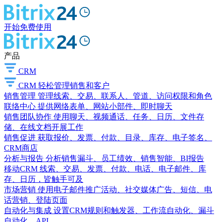
开始免费使用
产品
CRM
CRM
轻松管理销售和客户
销售管理
管理线索、交易、联系人、管道、访问权限和角色
联络中心
提供网络表单、网站小部件、即时聊天
销售团队协作
使用聊天、视频通话、任务、日历、文件存
储、在线文档开展工作
销售促进
获取报价、发票、付款、目录、库存、电子签名、
CRM商店
分析与报告
分析销售漏斗、员工绩效、销售智能、BI报告
移动CRM
线索、交易、发票、付款、电话、电子邮件、库
存、日历，皆触手可及
市场营销
使用电子邮件推广活动、社交媒体广告、短信、电
话营销、登陆页面
自动化与集成
设置CRM规则和触发器、工作流自动化、漏斗
自动化、API