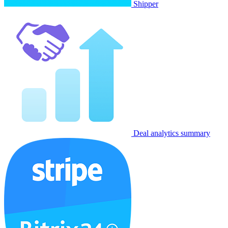
Shipper
Deal analytics summary