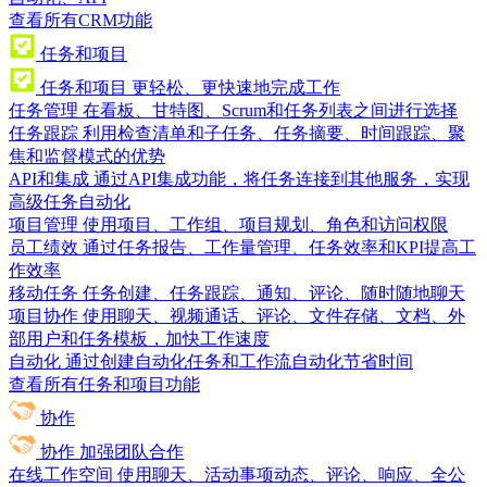
查看所有CRM功能
任务和项目
任务和项目
更轻松、更快速地完成工作
任务管理
在看板、甘特图、Scrum和任务列表之间进行选择
任务跟踪
利用检查清单和子任务、任务摘要、时间跟踪、聚
焦和监督模式的优势
API和集成
通过API集成功能，将任务连接到其他服务，实现
高级任务自动化
项目管理
使用项目、工作组、项目规划、角色和访问权限
员工绩效
通过任务报告、工作量管理、任务效率和KPI提高工
作效率
移动任务
任务创建、任务跟踪、通知、评论、随时随地聊天
项目协作
使用聊天、视频通话、评论、文件存储、文档、外
部用户和任务模板，加快工作速度
自动化
通过创建自动化任务和工作流自动化节省时间
查看所有任务和项目功能
协作
协作
加强团队合作
在线工作空间
使用聊天、活动事项动态、评论、响应、全公