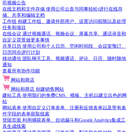
司视频公告
在线文档和文件存储
使用公司云盘与同事轻松j进行在线存
储、共享和编辑文档
工作组
创建工作组、邀请外部用户、设置访问权限以及处理
任务和项目
在线会议
通过视频通话、视频会议、屏幕共享、通话录音和
自定义背景做更多事情
共享日历
使用公司和个人日历、空闲时间段、会议室预订、
日历同步进行计划
移动通信
团队聊天工具、视频通话、评论、日历、随时随地
通知
查看所有协作功能
网站和商店
网站和商店
创建销售网站
建站工具
使用我们的免费CMS、模板、主机以建立出色的网
站
网站表单
使用自定义订单表单、注册和反馈表单以及带有条
件字段的表单获取线索
登陆页面
利用捕获表单、自动漏斗和Google Analytics集成工
具生成线索