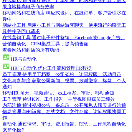
在线商店
通过库存管理、订单处理、配送和在线付款，最大
限度地提高电子商务效率
移动网站和在线商店
响应式设计、在线订单、客户管理尽在
囊中
网站小工具
启用小工具与网站游客聊天，使用流行的聊天工
具并接受回电请求
在线营销工具
通过电子邮件营销、Facebook或Google广告、
营销自动化、CRM集成工具，提高销售额
查看网站和商店的所有功能
HR与自动化
HR与自动化
优化工作流和管理HR数据
员工管理
使用员工档案、公司架构、访问权限、活动目录
文化与参与度
获取公司新闻、投票、致谢徽章、标签、个人
通知
移动HR
聊天、视频通话、员工档案、审批、移动通知
工作管理
通过KPI、工作报告、主管视图跟踪员工绩效
内部沟通
通过视频公告、备忘录、公开和私人聊天进行沟通
信息管理
与知识库、在线文档、文件存储、访问权限协同工
作
自动化
通过请求、审批、费用报告、RPA、工作流程自动化
来简化操作