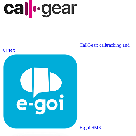
CallGear: calltracking and
VPBX
E-goi SMS