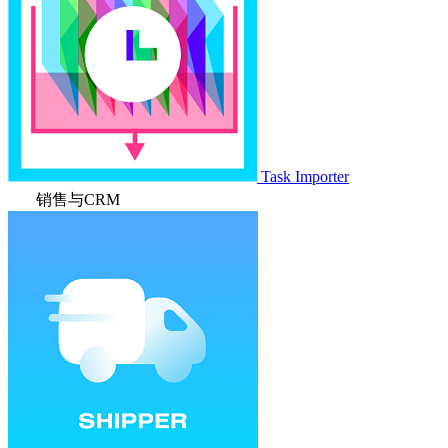
Task Importer
销售与CRM