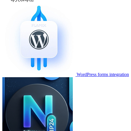
WordPress forms integration