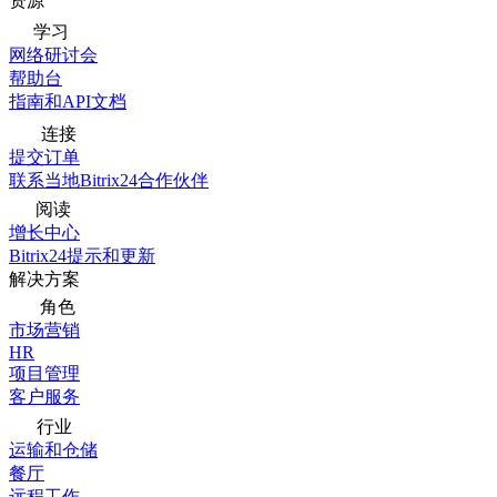
资源
学习
网络研讨会
帮助台
指南和API文档
连接
提交订单
联系当地Bitrix24合作伙伴
阅读
增长中心
Bitrix24提示和更新
解决方案
角色
市场营销
HR
项目管理
客户服务
行业
运输和仓储
餐厅
远程工作