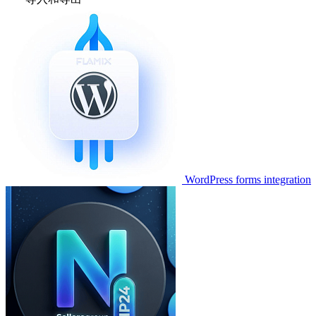
WordPress forms integration