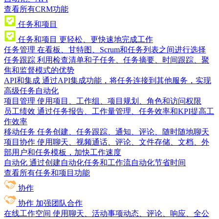
查看所有CRM功能
任务和项目
任务和项目
更轻松、更快速地完成工作
任务管理
在看板、甘特图、Scrum和任务列表之间进行选择
任务跟踪
利用检查清单和子任务、任务摘要、时间跟踪、聚
焦和监督模式的优势
API和集成
通过API集成功能，将任务连接到其他服务，实现
高级任务自动化
项目管理
使用项目、工作组、项目规划、角色和访问权限
员工绩效
通过任务报告、工作量管理、任务效率和KPI提高工
作效率
移动任务
任务创建、任务跟踪、通知、评论、随时随地聊天
项目协作
使用聊天、视频通话、评论、文件存储、文档、外
部用户和任务模板，加快工作速度
自动化
通过创建自动化任务和工作流自动化节省时间
查看所有任务和项目功能
协作
协作
加强团队合作
在线工作空间
使用聊天、活动事项动态、评论、响应、全公