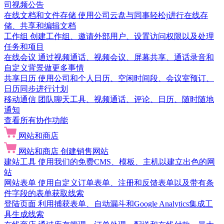
司视频公告
在线文档和文件存储
使用公司云盘与同事轻松j进行在线存
储、共享和编辑文档
工作组
创建工作组、邀请外部用户、设置访问权限以及处理
任务和项目
在线会议
通过视频通话、视频会议、屏幕共享、通话录音和
自定义背景做更多事情
共享日历
使用公司和个人日历、空闲时间段、会议室预订、
日历同步进行计划
移动通信
团队聊天工具、视频通话、评论、日历、随时随地
通知
查看所有协作功能
网站和商店
网站和商店
创建销售网站
建站工具
使用我们的免费CMS、模板、主机以建立出色的网
站
网站表单
使用自定义订单表单、注册和反馈表单以及带有条
件字段的表单获取线索
登陆页面
利用捕获表单、自动漏斗和Google Analytics集成工
具生成线索