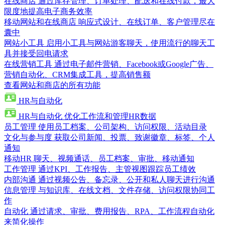
在线商店
通过库存管理、订单处理、配送和在线付款，最大
限度地提高电子商务效率
移动网站和在线商店
响应式设计、在线订单、客户管理尽在
囊中
网站小工具
启用小工具与网站游客聊天，使用流行的聊天工
具并接受回电请求
在线营销工具
通过电子邮件营销、Facebook或Google广告、
营销自动化、CRM集成工具，提高销售额
查看网站和商店的所有功能
HR与自动化
HR与自动化
优化工作流和管理HR数据
员工管理
使用员工档案、公司架构、访问权限、活动目录
文化与参与度
获取公司新闻、投票、致谢徽章、标签、个人
通知
移动HR
聊天、视频通话、员工档案、审批、移动通知
工作管理
通过KPI、工作报告、主管视图跟踪员工绩效
内部沟通
通过视频公告、备忘录、公开和私人聊天进行沟通
信息管理
与知识库、在线文档、文件存储、访问权限协同工
作
自动化
通过请求、审批、费用报告、RPA、工作流程自动化
来简化操作