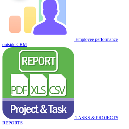
Employee performance
outside CRM
TASKS & PROJECTS
REPORTS