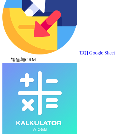
[EQ] Google Sheet
销售与CRM