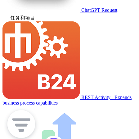
ChatGPT Request
任务和项目
REST Activity - Expands
business process capabilities