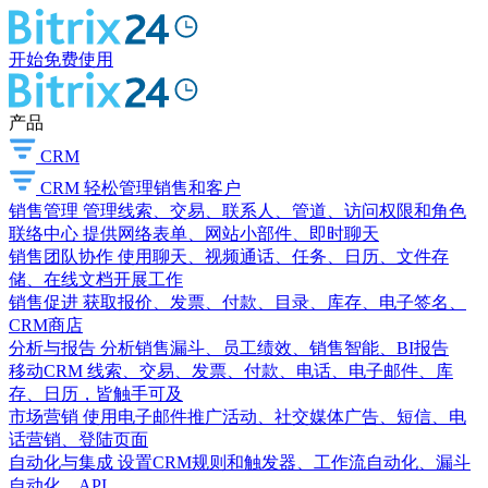
开始免费使用
产品
CRM
CRM
轻松管理销售和客户
销售管理
管理线索、交易、联系人、管道、访问权限和角色
联络中心
提供网络表单、网站小部件、即时聊天
销售团队协作
使用聊天、视频通话、任务、日历、文件存
储、在线文档开展工作
销售促进
获取报价、发票、付款、目录、库存、电子签名、
CRM商店
分析与报告
分析销售漏斗、员工绩效、销售智能、BI报告
移动CRM
线索、交易、发票、付款、电话、电子邮件、库
存、日历，皆触手可及
市场营销
使用电子邮件推广活动、社交媒体广告、短信、电
话营销、登陆页面
自动化与集成
设置CRM规则和触发器、工作流自动化、漏斗
自动化、API