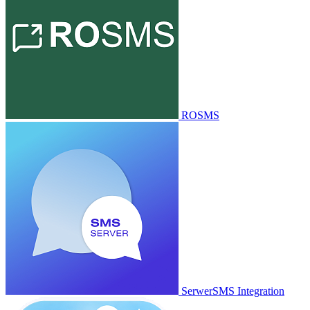
ROSMS
SerwerSMS Integration