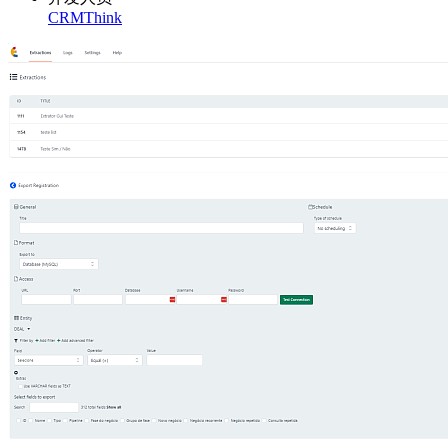
CRMThink