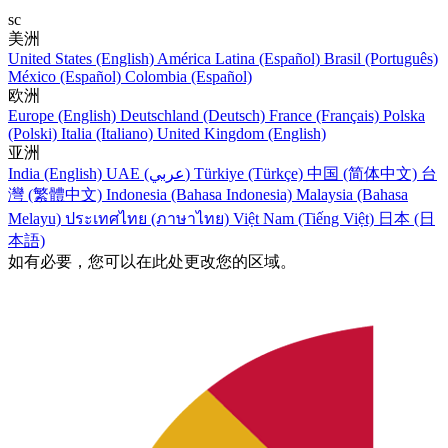
sc
美洲
United States (English)
América Latina (Español)
Brasil (Português)
México (Español)
Colombia (Español)
欧洲
Europe (English)
Deutschland (Deutsch)
France (Français)
Polska
(Polski)
Italia (Italiano)
United Kingdom (English)
亚洲
India (English)
UAE (عربي)
Türkiye (Türkçe)
中国 (简体中文)
台
灣 (繁體中文)
Indonesia (Bahasa Indonesia)
Malaysia (Bahasa
Melayu)
ประเทศไทย (ภาษาไทย)
Việt Nam (Tiếng Việt)
日本 (日
本語)
如有必要，您可以在此处更改您的区域。