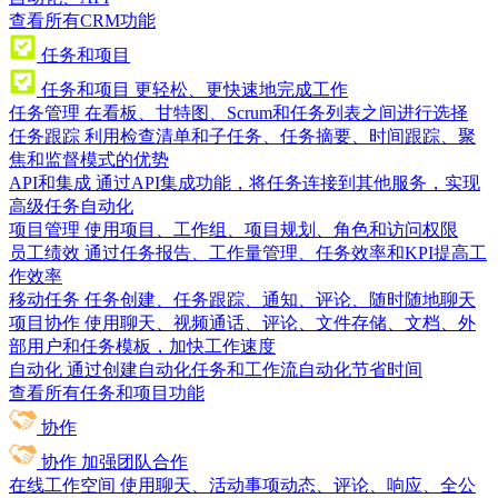
查看所有CRM功能
任务和项目
任务和项目
更轻松、更快速地完成工作
任务管理
在看板、甘特图、Scrum和任务列表之间进行选择
任务跟踪
利用检查清单和子任务、任务摘要、时间跟踪、聚
焦和监督模式的优势
API和集成
通过API集成功能，将任务连接到其他服务，实现
高级任务自动化
项目管理
使用项目、工作组、项目规划、角色和访问权限
员工绩效
通过任务报告、工作量管理、任务效率和KPI提高工
作效率
移动任务
任务创建、任务跟踪、通知、评论、随时随地聊天
项目协作
使用聊天、视频通话、评论、文件存储、文档、外
部用户和任务模板，加快工作速度
自动化
通过创建自动化任务和工作流自动化节省时间
查看所有任务和项目功能
协作
协作
加强团队合作
在线工作空间
使用聊天、活动事项动态、评论、响应、全公