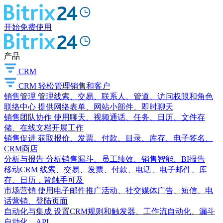
开始免费使用
产品
CRM
CRM
轻松管理销售和客户
销售管理
管理线索、交易、联系人、管道、访问权限和角色
联络中心
提供网络表单、网站小部件、即时聊天
销售团队协作
使用聊天、视频通话、任务、日历、文件存
储、在线文档开展工作
销售促进
获取报价、发票、付款、目录、库存、电子签名、
CRM商店
分析与报告
分析销售漏斗、员工绩效、销售智能、BI报告
移动CRM
线索、交易、发票、付款、电话、电子邮件、库
存、日历，皆触手可及
市场营销
使用电子邮件推广活动、社交媒体广告、短信、电
话营销、登陆页面
自动化与集成
设置CRM规则和触发器、工作流自动化、漏斗
自动化、API