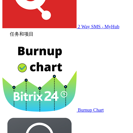
2 Way SMS - MyHub
任务和项目
Burnup Chart