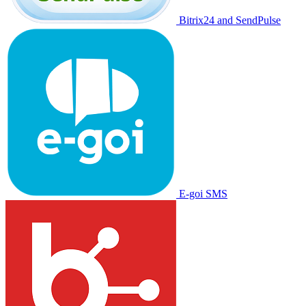
Bitrix24 and SendPulse
E-goi SMS