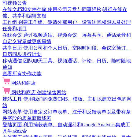
司视频公告
在线文档和文件存储
使用公司云盘与同事轻松j进行在线存
储、共享和编辑文档
工作组
创建工作组、邀请外部用户、设置访问权限以及处理
任务和项目
在线会议
通过视频通话、视频会议、屏幕共享、通话录音和
自定义背景做更多事情
共享日历
使用公司和个人日历、空闲时间段、会议室预订、
日历同步进行计划
移动通信
团队聊天工具、视频通话、评论、日历、随时随地
通知
查看所有协作功能
网站和商店
网站和商店
创建销售网站
建站工具
使用我们的免费CMS、模板、主机以建立出色的网
站
网站表单
使用自定义订单表单、注册和反馈表单以及带有条
件字段的表单获取线索
登陆页面
利用捕获表单、自动漏斗和Google Analytics集成工
具生成线索