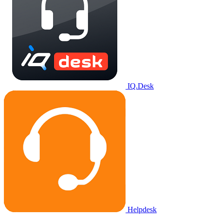
IQ.Desk
Helpdesk