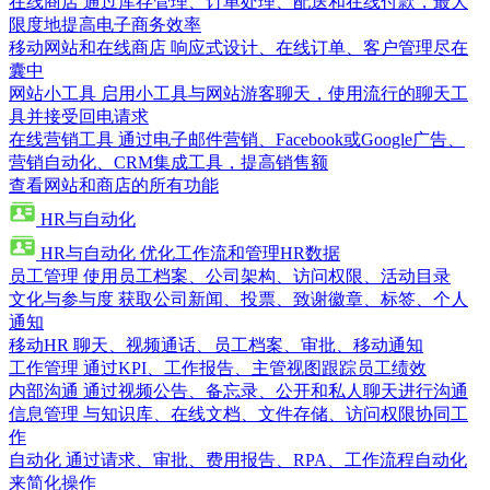
在线商店
通过库存管理、订单处理、配送和在线付款，最大
限度地提高电子商务效率
移动网站和在线商店
响应式设计、在线订单、客户管理尽在
囊中
网站小工具
启用小工具与网站游客聊天，使用流行的聊天工
具并接受回电请求
在线营销工具
通过电子邮件营销、Facebook或Google广告、
营销自动化、CRM集成工具，提高销售额
查看网站和商店的所有功能
HR与自动化
HR与自动化
优化工作流和管理HR数据
员工管理
使用员工档案、公司架构、访问权限、活动目录
文化与参与度
获取公司新闻、投票、致谢徽章、标签、个人
通知
移动HR
聊天、视频通话、员工档案、审批、移动通知
工作管理
通过KPI、工作报告、主管视图跟踪员工绩效
内部沟通
通过视频公告、备忘录、公开和私人聊天进行沟通
信息管理
与知识库、在线文档、文件存储、访问权限协同工
作
自动化
通过请求、审批、费用报告、RPA、工作流程自动化
来简化操作