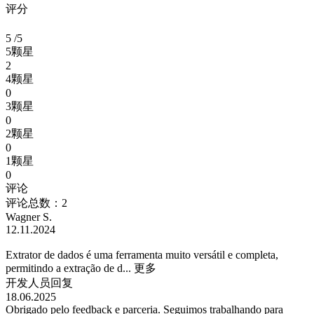
评分
5
/5
5颗星
2
4颗星
0
3颗星
0
2颗星
0
1颗星
0
评论
评论总数：2
Wagner S.
12.11.2024
Extrator de dados é uma ferramenta muito versátil e completa,
permitindo a extração de d...
更多
开发人员回复
18.06.2025
Obrigado pelo feedback e parceria. Seguimos trabalhando para