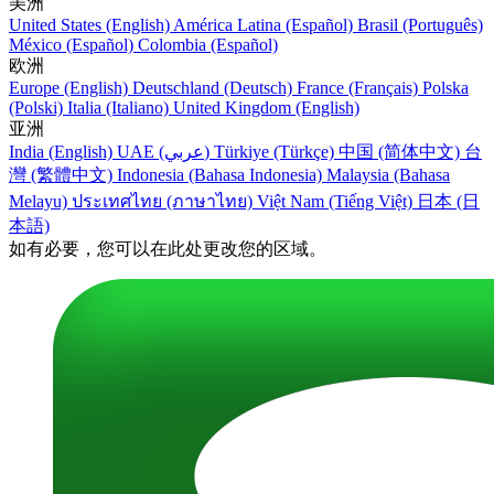
美洲
United States (English)
América Latina (Español)
Brasil (Português)
México (Español)
Colombia (Español)
欧洲
Europe (English)
Deutschland (Deutsch)
France (Français)
Polska
(Polski)
Italia (Italiano)
United Kingdom (English)
亚洲
India (English)
UAE (عربي)
Türkiye (Türkçe)
中国 (简体中文)
台
灣 (繁體中文)
Indonesia (Bahasa Indonesia)
Malaysia (Bahasa
Melayu)
ประเทศไทย (ภาษาไทย)
Việt Nam (Tiếng Việt)
日本 (日
本語)
如有必要，您可以在此处更改您的区域。