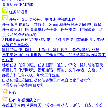
查看所有CRM功能
任务和项目
任务和项目
更轻松、更快速地完成工作
任务管理
在看板、甘特图、Scrum和任务列表之间进行选择
任务跟踪
利用检查清单和子任务、任务摘要、时间跟踪、聚
焦和监督模式的优势
API和集成
通过API集成功能，将任务连接到其他服务，实现
高级任务自动化
项目管理
使用项目、工作组、项目规划、角色和访问权限
员工绩效
通过任务报告、工作量管理、任务效率和KPI提高工
作效率
移动任务
任务创建、任务跟踪、通知、评论、随时随地聊天
项目协作
使用聊天、视频通话、评论、文件存储、文档、外
部用户和任务模板，加快工作速度
自动化
通过创建自动化任务和工作流自动化节省时间
查看所有任务和项目功能
协作
协作
加强团队合作
在线工作空间
使用聊天、活动事项动态、评论、响应、全公