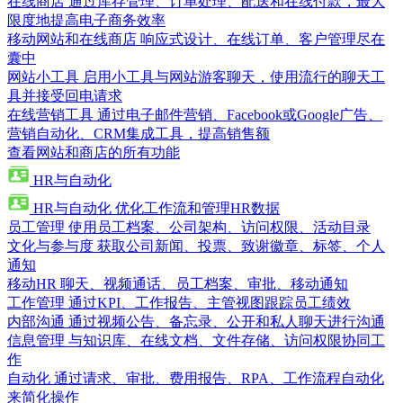
在线商店
通过库存管理、订单处理、配送和在线付款，最大
限度地提高电子商务效率
移动网站和在线商店
响应式设计、在线订单、客户管理尽在
囊中
网站小工具
启用小工具与网站游客聊天，使用流行的聊天工
具并接受回电请求
在线营销工具
通过电子邮件营销、Facebook或Google广告、
营销自动化、CRM集成工具，提高销售额
查看网站和商店的所有功能
HR与自动化
HR与自动化
优化工作流和管理HR数据
员工管理
使用员工档案、公司架构、访问权限、活动目录
文化与参与度
获取公司新闻、投票、致谢徽章、标签、个人
通知
移动HR
聊天、视频通话、员工档案、审批、移动通知
工作管理
通过KPI、工作报告、主管视图跟踪员工绩效
内部沟通
通过视频公告、备忘录、公开和私人聊天进行沟通
信息管理
与知识库、在线文档、文件存储、访问权限协同工
作
自动化
通过请求、审批、费用报告、RPA、工作流程自动化
来简化操作