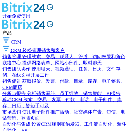
开始免费使用
产品
CRM
CRM
轻松管理销售和客户
销售管理
管理线索、交易、联系人、管道、访问权限和角色
联络中心
提供网络表单、网站小部件、即时聊天
销售团队协作
使用聊天、视频通话、任务、日历、文件存
储、在线文档开展工作
销售促进
获取报价、发票、付款、目录、库存、电子签名、
CRM商店
分析与报告
分析销售漏斗、员工绩效、销售智能、BI报告
移动CRM
线索、交易、发票、付款、电话、电子邮件、库
存、日历，皆触手可及
市场营销
使用电子邮件推广活动、社交媒体广告、短信、电
话营销、登陆页面
自动化与集成
设置CRM规则和触发器、工作流自动化、漏斗
自动化、API