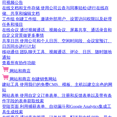
司视频公告
在线文档和文件存储
使用公司云盘与同事轻松j进行在线存
储、共享和编辑文档
工作组
创建工作组、邀请外部用户、设置访问权限以及处理
任务和项目
在线会议
通过视频通话、视频会议、屏幕共享、通话录音和
自定义背景做更多事情
共享日历
使用公司和个人日历、空闲时间段、会议室预订、
日历同步进行计划
移动通信
团队聊天工具、视频通话、评论、日历、随时随地
通知
查看所有协作功能
网站和商店
网站和商店
创建销售网站
建站工具
使用我们的免费CMS、模板、主机以建立出色的网
站
网站表单
使用自定义订单表单、注册和反馈表单以及带有条
件字段的表单获取线索
登陆页面
利用捕获表单、自动漏斗和Google Analytics集成工
具生成线索