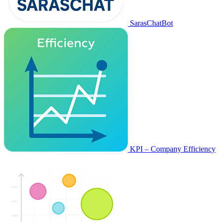
SarasChatBot
KPI – Company Efficiency