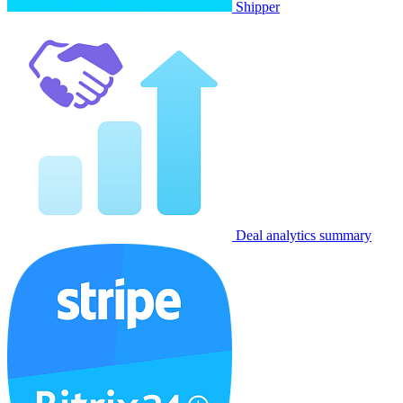
Shipper
Deal analytics summary