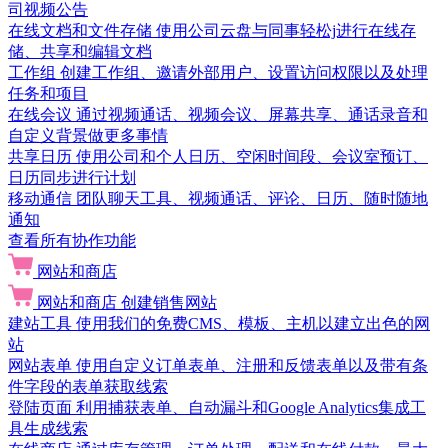
司视频公告
在线文档和文件存储
使用公司云盘与同事轻松j进行在线存
储、共享和编辑文档
工作组
创建工作组、邀请外部用户、设置访问权限以及处理
任务和项目
在线会议
通过视频通话、视频会议、屏幕共享、通话录音和
自定义背景做更多事情
共享日历
使用公司和个人日历、空闲时间段、会议室预订、
日历同步进行计划
移动通信
团队聊天工具、视频通话、评论、日历、随时随地
通知
查看所有协作功能
网站和商店
网站和商店
创建销售网站
建站工具
使用我们的免费CMS、模板、主机以建立出色的网
站
网站表单
使用自定义订单表单、注册和反馈表单以及带有条
件字段的表单获取线索
登陆页面
利用捕获表单、自动漏斗和Google Analytics集成工
具生成线索