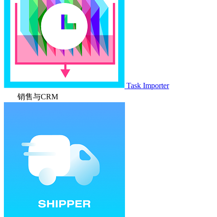
Task Importer
销售与CRM