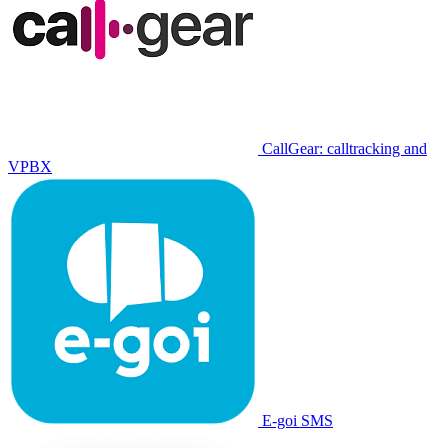
CallGear: calltracking and
VPBX
E-goi SMS