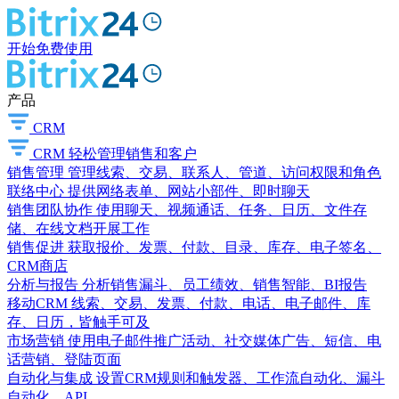
开始免费使用
产品
CRM
CRM
轻松管理销售和客户
销售管理
管理线索、交易、联系人、管道、访问权限和角色
联络中心
提供网络表单、网站小部件、即时聊天
销售团队协作
使用聊天、视频通话、任务、日历、文件存
储、在线文档开展工作
销售促进
获取报价、发票、付款、目录、库存、电子签名、
CRM商店
分析与报告
分析销售漏斗、员工绩效、销售智能、BI报告
移动CRM
线索、交易、发票、付款、电话、电子邮件、库
存、日历，皆触手可及
市场营销
使用电子邮件推广活动、社交媒体广告、短信、电
话营销、登陆页面
自动化与集成
设置CRM规则和触发器、工作流自动化、漏斗
自动化、API