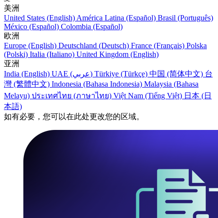
美洲
United States (English)
América Latina (Español)
Brasil (Português)
México (Español)
Colombia (Español)
欧洲
Europe (English)
Deutschland (Deutsch)
France (Français)
Polska
(Polski)
Italia (Italiano)
United Kingdom (English)
亚洲
India (English)
UAE (عربي)
Türkiye (Türkçe)
中国 (简体中文)
台
灣 (繁體中文)
Indonesia (Bahasa Indonesia)
Malaysia (Bahasa
Melayu)
ประเทศไทย (ภาษาไทย)
Việt Nam (Tiếng Việt)
日本 (日
本語)
如有必要，您可以在此处更改您的区域。