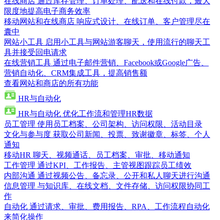
在线商店
通过库存管理、订单处理、配送和在线付款，最大
限度地提高电子商务效率
移动网站和在线商店
响应式设计、在线订单、客户管理尽在
囊中
网站小工具
启用小工具与网站游客聊天，使用流行的聊天工
具并接受回电请求
在线营销工具
通过电子邮件营销、Facebook或Google广告、
营销自动化、CRM集成工具，提高销售额
查看网站和商店的所有功能
HR与自动化
HR与自动化
优化工作流和管理HR数据
员工管理
使用员工档案、公司架构、访问权限、活动目录
文化与参与度
获取公司新闻、投票、致谢徽章、标签、个人
通知
移动HR
聊天、视频通话、员工档案、审批、移动通知
工作管理
通过KPI、工作报告、主管视图跟踪员工绩效
内部沟通
通过视频公告、备忘录、公开和私人聊天进行沟通
信息管理
与知识库、在线文档、文件存储、访问权限协同工
作
自动化
通过请求、审批、费用报告、RPA、工作流程自动化
来简化操作