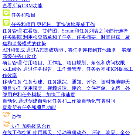
查看所有CRM功能
任务和项目
任务和项目
更轻松、更快速地完成工作
任务管理
在看板、甘特图、Scrum和任务列表之间进行选择
任务跟踪
利用检查清单和子任务、任务摘要、时间跟踪、聚
焦和监督模式的优势
API和集成
通过API集成功能，将任务连接到其他服务，实现
高级任务自动化
项目管理
使用项目、工作组、项目规划、角色和访问权限
员工绩效
通过任务报告、工作量管理、任务效率和KPI提高工
作效率
移动任务
任务创建、任务跟踪、通知、评论、随时随地聊天
项目协作
使用聊天、视频通话、评论、文件存储、文档、外
部用户和任务模板，加快工作速度
自动化
通过创建自动化任务和工作流自动化节省时间
查看所有任务和项目功能
协作
协作
加强团队合作
在线工作空间
使用聊天、活动事项动态、评论、响应、全公