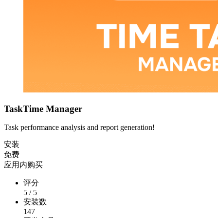
TaskTime Manager
Task performance analysis and report generation!
安装
免费
应用内购买
评分
5
/
5
安装数
147