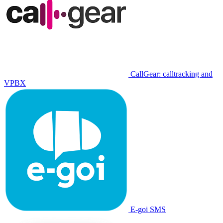
CallGear: calltracking and
VPBX
E-goi SMS