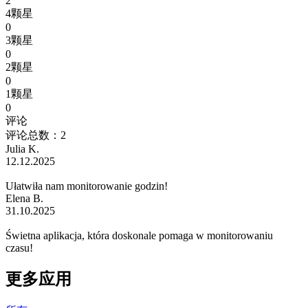
2
4颗星
0
3颗星
0
2颗星
0
1颗星
0
评论
评论总数：2
Julia K.
12.12.2025
Ułatwiła nam monitorowanie godzin!
Elena B.
31.10.2025
Świetna aplikacja, która doskonale pomaga w monitorowaniu
czasu!
更多应用