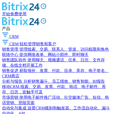
开始免费使用
产品
CRM
CRM
轻松管理销售和客户
销售管理
管理线索、交易、联系人、管道、访问权限和角色
联络中心
提供网络表单、网站小部件、即时聊天
销售团队协作
使用聊天、视频通话、任务、日历、文件存
储、在线文档开展工作
销售促进
获取报价、发票、付款、目录、库存、电子签名、
CRM商店
分析与报告
分析销售漏斗、员工绩效、销售智能、BI报告
移动CRM
线索、交易、发票、付款、电话、电子邮件、库
存、日历，皆触手可及
市场营销
使用电子邮件推广活动、社交媒体广告、短信、电
话营销、登陆页面
自动化与集成
设置CRM规则和触发器、工作流自动化、漏斗
自动化、API