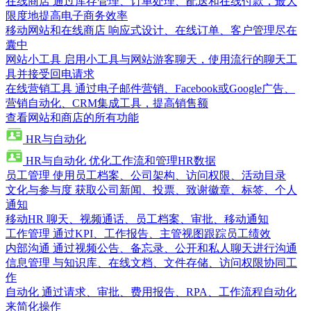
在线商店
通过库存管理、订单处理、配送和在线付款，最大
限度地提高电子商务效率
移动网站和在线商店
响应式设计、在线订单、客户管理尽在
囊中
网站小工具
启用小工具与网站游客聊天，使用流行的聊天工
具并接受回电请求
在线营销工具
通过电子邮件营销、Facebook或Google广告、
营销自动化、CRM集成工具，提高销售额
查看网站和商店的所有功能
HR与自动化
HR与自动化
优化工作流和管理HR数据
员工管理
使用员工档案、公司架构、访问权限、活动目录
文化与参与度
获取公司新闻、投票、致谢徽章、标签、个人
通知
移动HR
聊天、视频通话、员工档案、审批、移动通知
工作管理
通过KPI、工作报告、主管视图跟踪员工绩效
内部沟通
通过视频公告、备忘录、公开和私人聊天进行沟通
信息管理
与知识库、在线文档、文件存储、访问权限协同工
作
自动化
通过请求、审批、费用报告、RPA、工作流程自动化
来简化操作