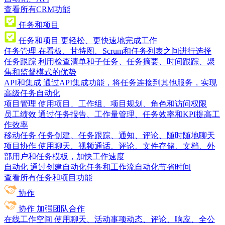
查看所有CRM功能
任务和项目
任务和项目
更轻松、更快速地完成工作
任务管理
在看板、甘特图、Scrum和任务列表之间进行选择
任务跟踪
利用检查清单和子任务、任务摘要、时间跟踪、聚
焦和监督模式的优势
API和集成
通过API集成功能，将任务连接到其他服务，实现
高级任务自动化
项目管理
使用项目、工作组、项目规划、角色和访问权限
员工绩效
通过任务报告、工作量管理、任务效率和KPI提高工
作效率
移动任务
任务创建、任务跟踪、通知、评论、随时随地聊天
项目协作
使用聊天、视频通话、评论、文件存储、文档、外
部用户和任务模板，加快工作速度
自动化
通过创建自动化任务和工作流自动化节省时间
查看所有任务和项目功能
协作
协作
加强团队合作
在线工作空间
使用聊天、活动事项动态、评论、响应、全公