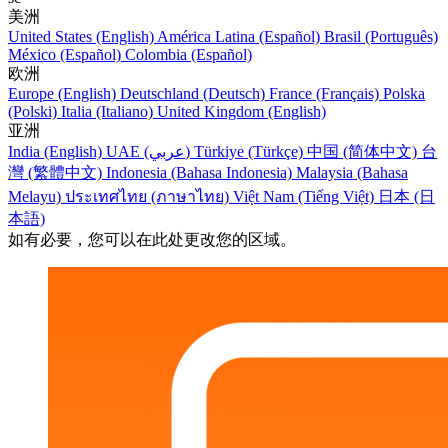
美洲
United States (English)
América Latina (Español)
Brasil (Português)
México (Español)
Colombia (Español)
欧洲
Europe (English)
Deutschland (Deutsch)
France (Français)
Polska
(Polski)
Italia (Italiano)
United Kingdom (English)
亚洲
India (English)
UAE (عربي)
Türkiye (Türkçe)
中国 (简体中文)
台
灣 (繁體中文)
Indonesia (Bahasa Indonesia)
Malaysia (Bahasa
Melayu)
ประเทศไทย (ภาษาไทย)
Việt Nam (Tiếng Việt)
日本 (日
本語)
如有必要，您可以在此处更改您的区域。