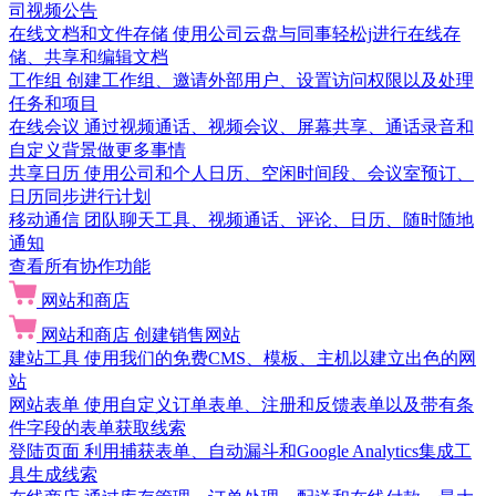
司视频公告
在线文档和文件存储
使用公司云盘与同事轻松j进行在线存
储、共享和编辑文档
工作组
创建工作组、邀请外部用户、设置访问权限以及处理
任务和项目
在线会议
通过视频通话、视频会议、屏幕共享、通话录音和
自定义背景做更多事情
共享日历
使用公司和个人日历、空闲时间段、会议室预订、
日历同步进行计划
移动通信
团队聊天工具、视频通话、评论、日历、随时随地
通知
查看所有协作功能
网站和商店
网站和商店
创建销售网站
建站工具
使用我们的免费CMS、模板、主机以建立出色的网
站
网站表单
使用自定义订单表单、注册和反馈表单以及带有条
件字段的表单获取线索
登陆页面
利用捕获表单、自动漏斗和Google Analytics集成工
具生成线索