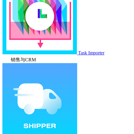
Task Importer
销售与CRM