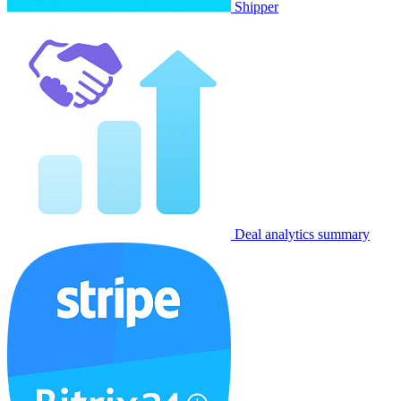
Shipper
Deal analytics summary