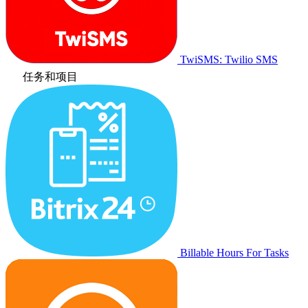
TwiSMS: Twilio SMS
任务和项目
Billable Hours For Tasks