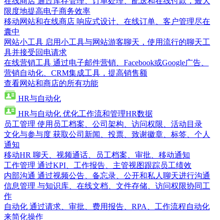
在线商店
通过库存管理、订单处理、配送和在线付款，最大
限度地提高电子商务效率
移动网站和在线商店
响应式设计、在线订单、客户管理尽在
囊中
网站小工具
启用小工具与网站游客聊天，使用流行的聊天工
具并接受回电请求
在线营销工具
通过电子邮件营销、Facebook或Google广告、
营销自动化、CRM集成工具，提高销售额
查看网站和商店的所有功能
HR与自动化
HR与自动化
优化工作流和管理HR数据
员工管理
使用员工档案、公司架构、访问权限、活动目录
文化与参与度
获取公司新闻、投票、致谢徽章、标签、个人
通知
移动HR
聊天、视频通话、员工档案、审批、移动通知
工作管理
通过KPI、工作报告、主管视图跟踪员工绩效
内部沟通
通过视频公告、备忘录、公开和私人聊天进行沟通
信息管理
与知识库、在线文档、文件存储、访问权限协同工
作
自动化
通过请求、审批、费用报告、RPA、工作流程自动化
来简化操作