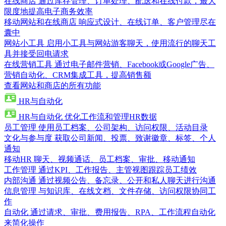
在线商店
通过库存管理、订单处理、配送和在线付款，最大
限度地提高电子商务效率
移动网站和在线商店
响应式设计、在线订单、客户管理尽在
囊中
网站小工具
启用小工具与网站游客聊天，使用流行的聊天工
具并接受回电请求
在线营销工具
通过电子邮件营销、Facebook或Google广告、
营销自动化、CRM集成工具，提高销售额
查看网站和商店的所有功能
HR与自动化
HR与自动化
优化工作流和管理HR数据
员工管理
使用员工档案、公司架构、访问权限、活动目录
文化与参与度
获取公司新闻、投票、致谢徽章、标签、个人
通知
移动HR
聊天、视频通话、员工档案、审批、移动通知
工作管理
通过KPI、工作报告、主管视图跟踪员工绩效
内部沟通
通过视频公告、备忘录、公开和私人聊天进行沟通
信息管理
与知识库、在线文档、文件存储、访问权限协同工
作
自动化
通过请求、审批、费用报告、RPA、工作流程自动化
来简化操作