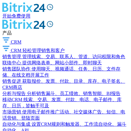
开始免费使用
产品
CRM
CRM
轻松管理销售和客户
销售管理
管理线索、交易、联系人、管道、访问权限和角色
联络中心
提供网络表单、网站小部件、即时聊天
销售团队协作
使用聊天、视频通话、任务、日历、文件存
储、在线文档开展工作
销售促进
获取报价、发票、付款、目录、库存、电子签名、
CRM商店
分析与报告
分析销售漏斗、员工绩效、销售智能、BI报告
移动CRM
线索、交易、发票、付款、电话、电子邮件、库
存、日历，皆触手可及
市场营销
使用电子邮件推广活动、社交媒体广告、短信、电
话营销、登陆页面
自动化与集成
设置CRM规则和触发器、工作流自动化、漏斗
自动化、API