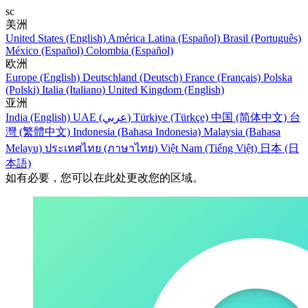
sc
美洲
United States (English)
América Latina (Español)
Brasil (Português)
México (Español)
Colombia (Español)
欧洲
Europe (English)
Deutschland (Deutsch)
France (Français)
Polska
(Polski)
Italia (Italiano)
United Kingdom (English)
亚洲
India (English)
UAE (عربي)
Türkiye (Türkçe)
中国 (简体中文)
台
灣 (繁體中文)
Indonesia (Bahasa Indonesia)
Malaysia (Bahasa
Melayu)
ประเทศไทย (ภาษาไทย)
Việt Nam (Tiếng Việt)
日本 (日
本語)
如有必要，您可以在此处更改您的区域。