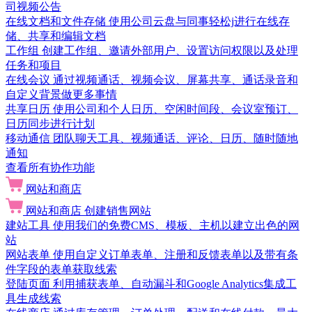
司视频公告
在线文档和文件存储
使用公司云盘与同事轻松j进行在线存
储、共享和编辑文档
工作组
创建工作组、邀请外部用户、设置访问权限以及处理
任务和项目
在线会议
通过视频通话、视频会议、屏幕共享、通话录音和
自定义背景做更多事情
共享日历
使用公司和个人日历、空闲时间段、会议室预订、
日历同步进行计划
移动通信
团队聊天工具、视频通话、评论、日历、随时随地
通知
查看所有协作功能
网站和商店
网站和商店
创建销售网站
建站工具
使用我们的免费CMS、模板、主机以建立出色的网
站
网站表单
使用自定义订单表单、注册和反馈表单以及带有条
件字段的表单获取线索
登陆页面
利用捕获表单、自动漏斗和Google Analytics集成工
具生成线索