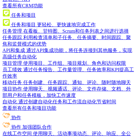
查看所有CRM功能
任务和项目
任务和项目
更轻松、更快速地完成工作
任务管理
在看板、甘特图、Scrum和任务列表之间进行选择
任务跟踪
利用检查清单和子任务、任务摘要、时间跟踪、聚
焦和监督模式的优势
API和集成
通过API集成功能，将任务连接到其他服务，实现
高级任务自动化
项目管理
使用项目、工作组、项目规划、角色和访问权限
员工绩效
通过任务报告、工作量管理、任务效率和KPI提高工
作效率
移动任务
任务创建、任务跟踪、通知、评论、随时随地聊天
项目协作
使用聊天、视频通话、评论、文件存储、文档、外
部用户和任务模板，加快工作速度
自动化
通过创建自动化任务和工作流自动化节省时间
查看所有任务和项目功能
协作
协作
加强团队合作
在线工作空间
使用聊天、活动事项动态、评论、响应、全公