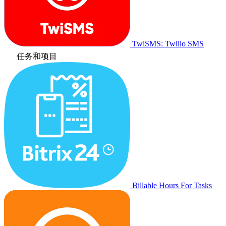
TwiSMS: Twilio SMS
任务和项目
Billable Hours For Tasks