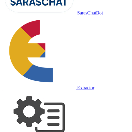
SarasChatBot
Extractor