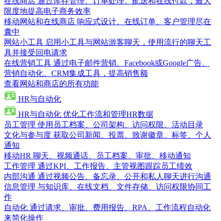
在线商店
通过库存管理、订单处理、配送和在线付款，最大
限度地提高电子商务效率
移动网站和在线商店
响应式设计、在线订单、客户管理尽在
囊中
网站小工具
启用小工具与网站游客聊天，使用流行的聊天工
具并接受回电请求
在线营销工具
通过电子邮件营销、Facebook或Google广告、
营销自动化、CRM集成工具，提高销售额
查看网站和商店的所有功能
HR与自动化
HR与自动化
优化工作流和管理HR数据
员工管理
使用员工档案、公司架构、访问权限、活动目录
文化与参与度
获取公司新闻、投票、致谢徽章、标签、个人
通知
移动HR
聊天、视频通话、员工档案、审批、移动通知
工作管理
通过KPI、工作报告、主管视图跟踪员工绩效
内部沟通
通过视频公告、备忘录、公开和私人聊天进行沟通
信息管理
与知识库、在线文档、文件存储、访问权限协同工
作
自动化
通过请求、审批、费用报告、RPA、工作流程自动化
来简化操作