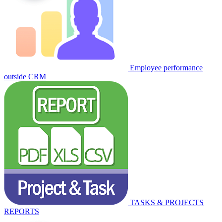
Employee performance
outside CRM
TASKS & PROJECTS
REPORTS