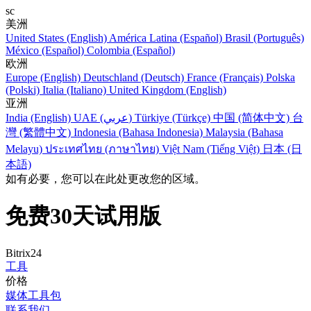
sc
美洲
United States (English)
América Latina (Español)
Brasil (Português)
México (Español)
Colombia (Español)
欧洲
Europe (English)
Deutschland (Deutsch)
France (Français)
Polska
(Polski)
Italia (Italiano)
United Kingdom (English)
亚洲
India (English)
UAE (عربي)
Türkiye (Türkçe)
中国 (简体中文)
台
灣 (繁體中文)
Indonesia (Bahasa Indonesia)
Malaysia (Bahasa
Melayu)
ประเทศไทย (ภาษาไทย)
Việt Nam (Tiếng Việt)
日本 (日
本語)
如有必要，您可以在此处更改您的区域。
免费30天试用版
Bitrix24
工具
价格
媒体工具包
联系我们