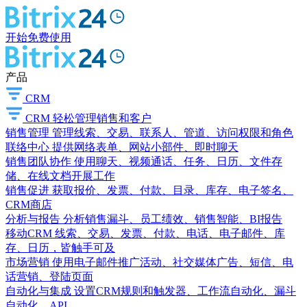
开始免费使用
产品
CRM
CRM
轻松管理销售和客户
销售管理
管理线索、交易、联系人、管道、访问权限和角色
联络中心
提供网络表单、网站小部件、即时聊天
销售团队协作
使用聊天、视频通话、任务、日历、文件存
储、在线文档开展工作
销售促进
获取报价、发票、付款、目录、库存、电子签名、
CRM商店
分析与报告
分析销售漏斗、员工绩效、销售智能、BI报告
移动CRM
线索、交易、发票、付款、电话、电子邮件、库
存、日历，皆触手可及
市场营销
使用电子邮件推广活动、社交媒体广告、短信、电
话营销、登陆页面
自动化与集成
设置CRM规则和触发器、工作流自动化、漏斗
自动化、API