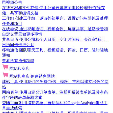
司视频公告
在线文档和文件存储
使用公司云盘与同事轻松j进行在线存
储、共享和编辑文档
工作组
创建工作组、邀请外部用户、设置访问权限以及处理
任务和项目
在线会议
通过视频通话、视频会议、屏幕共享、通话录音和
自定义背景做更多事情
共享日历
使用公司和个人日历、空闲时间段、会议室预订、
日历同步进行计划
移动通信
团队聊天工具、视频通话、评论、日历、随时随地
通知
查看所有协作功能
网站和商店
网站和商店
创建销售网站
建站工具
使用我们的免费CMS、模板、主机以建立出色的网
站
网站表单
使用自定义订单表单、注册和反馈表单以及带有条
件字段的表单获取线索
登陆页面
利用捕获表单、自动漏斗和Google Analytics集成工
具生成线索