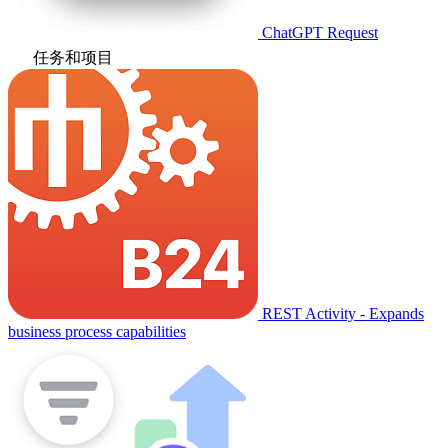
ChatGPT Request
任务和项目
REST Activity - Expands
business process capabilities