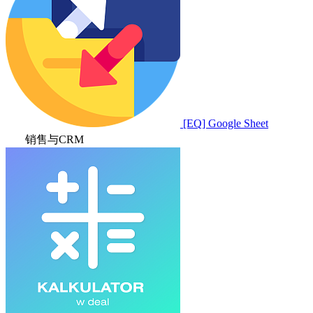
[EQ] Google Sheet
销售与CRM