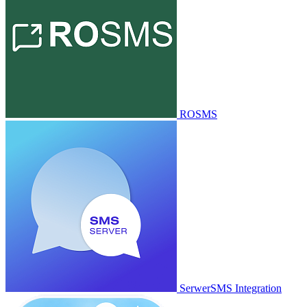
ROSMS
SerwerSMS Integration