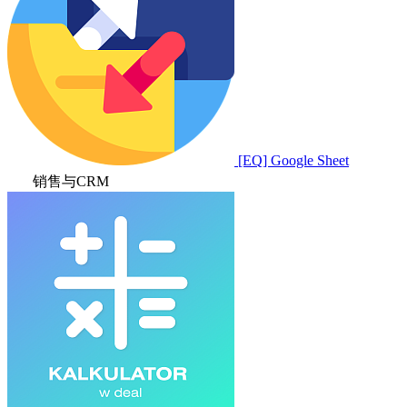
[EQ] Google Sheet
销售与CRM