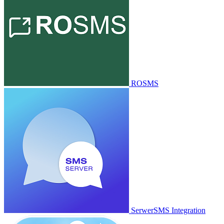
ROSMS
SerwerSMS Integration