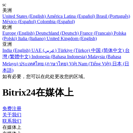
sc
美洲
United States (English)
América Latina (Español)
Brasil (Português)
México (Español)
Colombia (Español)
欧洲
Europe (English)
Deutschland (Deutsch)
France (Français)
Polska
(Polski)
Italia (Italiano)
United Kingdom (English)
亚洲
India (English)
UAE (عربي)
Türkiye (Türkçe)
中国 (简体中文)
台
灣 (繁體中文)
Indonesia (Bahasa Indonesia)
Malaysia (Bahasa
Melayu)
ประเทศไทย (ภาษาไทย)
Việt Nam (Tiếng Việt)
日本 (日
本語)
如有必要，您可以在此处更改您的区域。
Bitrix24在媒体上
免费注册
关于我们
联系我们
在媒体上