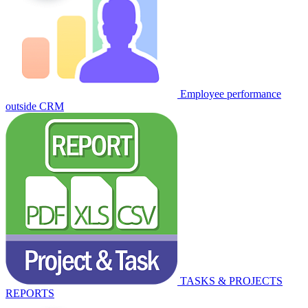
Employee performance
outside CRM
TASKS & PROJECTS
REPORTS