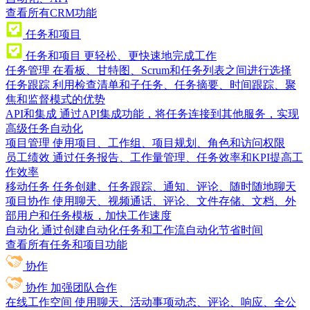
查看所有CRM功能
任务和项目
任务和项目
更轻松、更快速地完成工作
任务管理
在看板、甘特图、Scrum和任务列表之间进行选择
任务跟踪
利用检查清单和子任务、任务摘要、时间跟踪、聚
焦和监督模式的优势
API和集成
通过API集成功能，将任务连接到其他服务，实现
高级任务自动化
项目管理
使用项目、工作组、项目规划、角色和访问权限
员工绩效
通过任务报告、工作量管理、任务效率和KPI提高工
作效率
移动任务
任务创建、任务跟踪、通知、评论、随时随地聊天
项目协作
使用聊天、视频通话、评论、文件存储、文档、外
部用户和任务模板，加快工作速度
自动化
通过创建自动化任务和工作流自动化节省时间
查看所有任务和项目功能
协作
协作
加强团队合作
在线工作空间
使用聊天、活动事项动态、评论、响应、全公