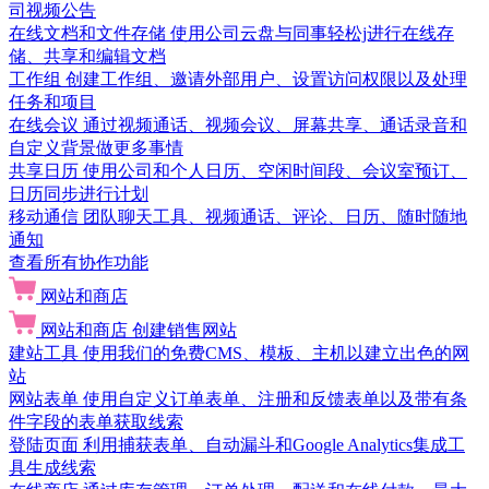
司视频公告
在线文档和文件存储
使用公司云盘与同事轻松j进行在线存
储、共享和编辑文档
工作组
创建工作组、邀请外部用户、设置访问权限以及处理
任务和项目
在线会议
通过视频通话、视频会议、屏幕共享、通话录音和
自定义背景做更多事情
共享日历
使用公司和个人日历、空闲时间段、会议室预订、
日历同步进行计划
移动通信
团队聊天工具、视频通话、评论、日历、随时随地
通知
查看所有协作功能
网站和商店
网站和商店
创建销售网站
建站工具
使用我们的免费CMS、模板、主机以建立出色的网
站
网站表单
使用自定义订单表单、注册和反馈表单以及带有条
件字段的表单获取线索
登陆页面
利用捕获表单、自动漏斗和Google Analytics集成工
具生成线索