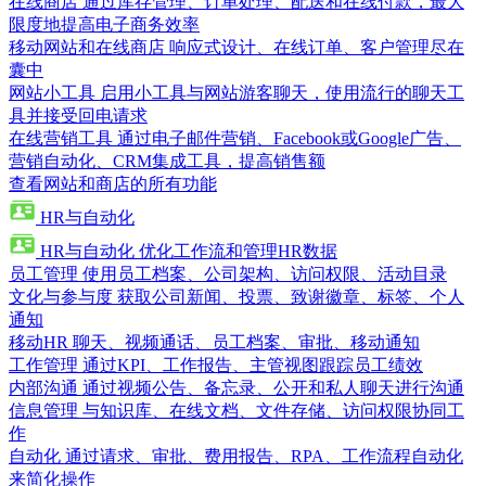
在线商店
通过库存管理、订单处理、配送和在线付款，最大
限度地提高电子商务效率
移动网站和在线商店
响应式设计、在线订单、客户管理尽在
囊中
网站小工具
启用小工具与网站游客聊天，使用流行的聊天工
具并接受回电请求
在线营销工具
通过电子邮件营销、Facebook或Google广告、
营销自动化、CRM集成工具，提高销售额
查看网站和商店的所有功能
HR与自动化
HR与自动化
优化工作流和管理HR数据
员工管理
使用员工档案、公司架构、访问权限、活动目录
文化与参与度
获取公司新闻、投票、致谢徽章、标签、个人
通知
移动HR
聊天、视频通话、员工档案、审批、移动通知
工作管理
通过KPI、工作报告、主管视图跟踪员工绩效
内部沟通
通过视频公告、备忘录、公开和私人聊天进行沟通
信息管理
与知识库、在线文档、文件存储、访问权限协同工
作
自动化
通过请求、审批、费用报告、RPA、工作流程自动化
来简化操作