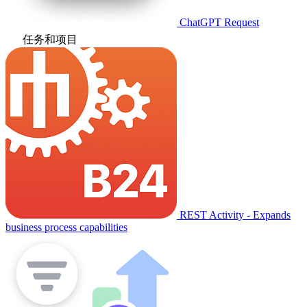
ChatGPT Request
任务和项目
REST Activity - Expands
business process capabilities