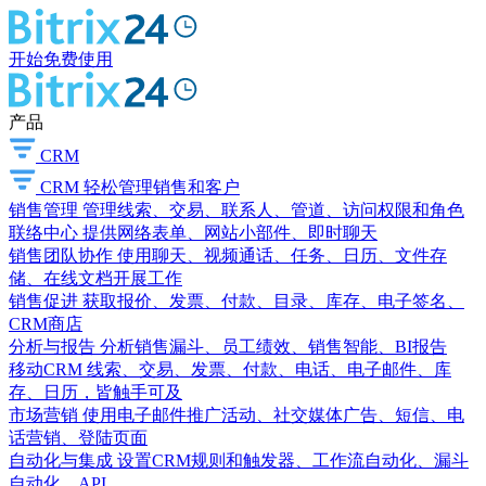
开始免费使用
产品
CRM
CRM
轻松管理销售和客户
销售管理
管理线索、交易、联系人、管道、访问权限和角色
联络中心
提供网络表单、网站小部件、即时聊天
销售团队协作
使用聊天、视频通话、任务、日历、文件存
储、在线文档开展工作
销售促进
获取报价、发票、付款、目录、库存、电子签名、
CRM商店
分析与报告
分析销售漏斗、员工绩效、销售智能、BI报告
移动CRM
线索、交易、发票、付款、电话、电子邮件、库
存、日历，皆触手可及
市场营销
使用电子邮件推广活动、社交媒体广告、短信、电
话营销、登陆页面
自动化与集成
设置CRM规则和触发器、工作流自动化、漏斗
自动化、API