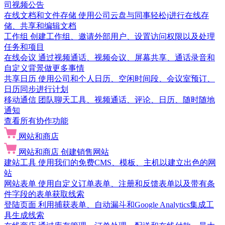
司视频公告
在线文档和文件存储
使用公司云盘与同事轻松j进行在线存
储、共享和编辑文档
工作组
创建工作组、邀请外部用户、设置访问权限以及处理
任务和项目
在线会议
通过视频通话、视频会议、屏幕共享、通话录音和
自定义背景做更多事情
共享日历
使用公司和个人日历、空闲时间段、会议室预订、
日历同步进行计划
移动通信
团队聊天工具、视频通话、评论、日历、随时随地
通知
查看所有协作功能
网站和商店
网站和商店
创建销售网站
建站工具
使用我们的免费CMS、模板、主机以建立出色的网
站
网站表单
使用自定义订单表单、注册和反馈表单以及带有条
件字段的表单获取线索
登陆页面
利用捕获表单、自动漏斗和Google Analytics集成工
具生成线索