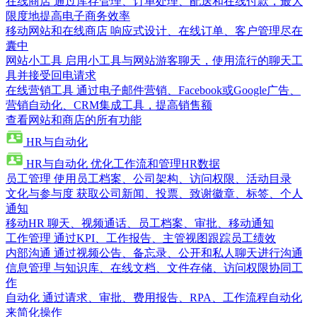
在线商店
通过库存管理、订单处理、配送和在线付款，最大
限度地提高电子商务效率
移动网站和在线商店
响应式设计、在线订单、客户管理尽在
囊中
网站小工具
启用小工具与网站游客聊天，使用流行的聊天工
具并接受回电请求
在线营销工具
通过电子邮件营销、Facebook或Google广告、
营销自动化、CRM集成工具，提高销售额
查看网站和商店的所有功能
HR与自动化
HR与自动化
优化工作流和管理HR数据
员工管理
使用员工档案、公司架构、访问权限、活动目录
文化与参与度
获取公司新闻、投票、致谢徽章、标签、个人
通知
移动HR
聊天、视频通话、员工档案、审批、移动通知
工作管理
通过KPI、工作报告、主管视图跟踪员工绩效
内部沟通
通过视频公告、备忘录、公开和私人聊天进行沟通
信息管理
与知识库、在线文档、文件存储、访问权限协同工
作
自动化
通过请求、审批、费用报告、RPA、工作流程自动化
来简化操作