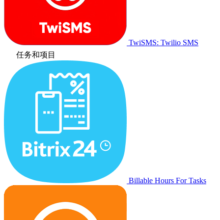
TwiSMS: Twilio SMS
任务和项目
Billable Hours For Tasks