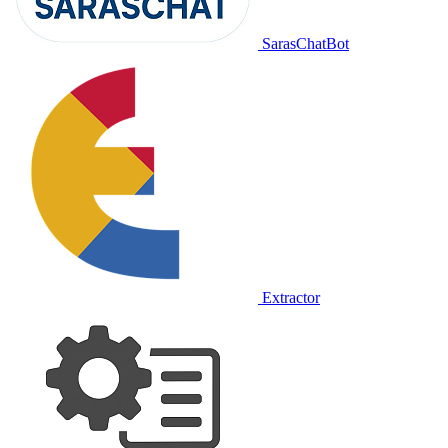
SarasChatBot
Extractor