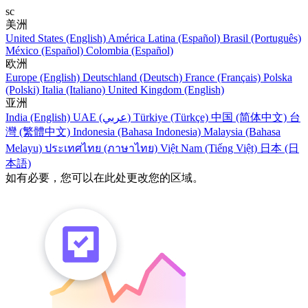
sc
美洲
United States (English)
América Latina (Español)
Brasil (Português)
México (Español)
Colombia (Español)
欧洲
Europe (English)
Deutschland (Deutsch)
France (Français)
Polska
(Polski)
Italia (Italiano)
United Kingdom (English)
亚洲
India (English)
UAE (عربي)
Türkiye (Türkçe)
中国 (简体中文)
台
灣 (繁體中文)
Indonesia (Bahasa Indonesia)
Malaysia (Bahasa
Melayu)
ประเทศไทย (ภาษาไทย)
Việt Nam (Tiếng Việt)
日本 (日
本語)
如有必要，您可以在此处更改您的区域。