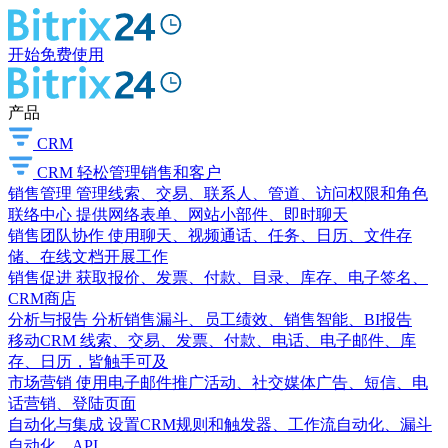
开始免费使用
产品
CRM
CRM
轻松管理销售和客户
销售管理
管理线索、交易、联系人、管道、访问权限和角色
联络中心
提供网络表单、网站小部件、即时聊天
销售团队协作
使用聊天、视频通话、任务、日历、文件存
储、在线文档开展工作
销售促进
获取报价、发票、付款、目录、库存、电子签名、
CRM商店
分析与报告
分析销售漏斗、员工绩效、销售智能、BI报告
移动CRM
线索、交易、发票、付款、电话、电子邮件、库
存、日历，皆触手可及
市场营销
使用电子邮件推广活动、社交媒体广告、短信、电
话营销、登陆页面
自动化与集成
设置CRM规则和触发器、工作流自动化、漏斗
自动化、API