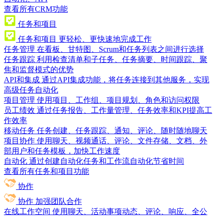
查看所有CRM功能
任务和项目
任务和项目
更轻松、更快速地完成工作
任务管理
在看板、甘特图、Scrum和任务列表之间进行选择
任务跟踪
利用检查清单和子任务、任务摘要、时间跟踪、聚
焦和监督模式的优势
API和集成
通过API集成功能，将任务连接到其他服务，实现
高级任务自动化
项目管理
使用项目、工作组、项目规划、角色和访问权限
员工绩效
通过任务报告、工作量管理、任务效率和KPI提高工
作效率
移动任务
任务创建、任务跟踪、通知、评论、随时随地聊天
项目协作
使用聊天、视频通话、评论、文件存储、文档、外
部用户和任务模板，加快工作速度
自动化
通过创建自动化任务和工作流自动化节省时间
查看所有任务和项目功能
协作
协作
加强团队合作
在线工作空间
使用聊天、活动事项动态、评论、响应、全公