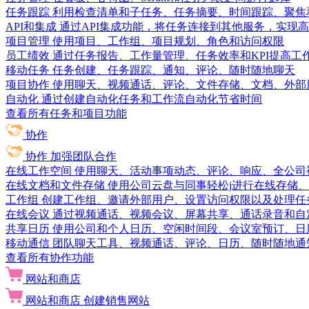
任务跟踪
利用检查清单和子任务、任务摘要、时间跟踪、聚焦
API和集成
通过API集成功能，将任务连接到其他服务，实现
项目管理
使用项目、工作组、项目规划、角色和访问权限
员工绩效
通过任务报告、工作量管理、任务效率和KPI提高工
移动任务
任务创建、任务跟踪、通知、评论、随时随地聊天
项目协作
使用聊天、视频通话、评论、文件存储、文档、外部
自动化
通过创建自动化任务和工作流自动化节省时间
查看所有任务和项目功能
协作
协作
加强团队合作
在线工作空间
使用聊天、活动事项动态、评论、响应、全公司
在线文档和文件存储
使用公司云盘与同事轻松j进行在线存储
工作组
创建工作组、邀请外部用户、设置访问权限以及处理任
在线会议
通过视频通话、视频会议、屏幕共享、通话录音和自
共享日历
使用公司和个人日历、空闲时间段、会议室预订、日
移动通信
团队聊天工具、视频通话、评论、日历、随时随地通
查看所有协作功能
网站和商店
网站和商店
创建销售网站