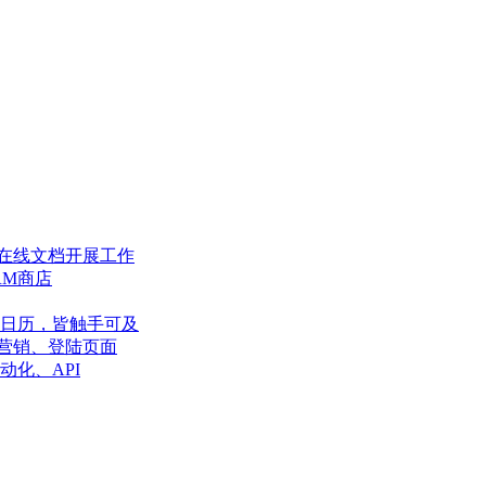
在线文档开展工作
RM商店
日历，皆触手可及
营销、登陆页面
动化、API