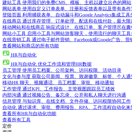
建站工具
使用我们的免费CMS、模板、主机以建立出色的网站
网站表单
使用自定义订单表单、注册和反馈表单以及带有条件
登陆页面
利用捕获表单、自动漏斗和Google Analytics集成工
在线商店
通过库存管理、订单处理、配送和在线付款，最大限
移动网站和在线商店
响应式设计、在线订单、客户管理尽在囊
网站小工具
启用小工具与网站游客聊天，使用流行的聊天工具
在线营销工具
通过电子邮件营销、Facebook或Google广
查看网站和商店的所有功能
HR与自动化
HR与自动化
优化工作流和管理HR数据
员工管理
使用员工档案、公司架构、访问权限、活动目录
文化与参与度
获取公司新闻、投票、致谢徽章、标签、个人通
移动HR
聊天、视频通话、员工档案、审批、移动通知
工作管理
通过KPI、工作报告、主管视图跟踪员工绩效
内部沟通
通过视频公告、备忘录、公开和私人聊天进行沟通
信息管理
与知识库、在线文档、文件存储、访问权限协同工作
自动化
通过请求、审批、费用报告、RPA、工作流程自动化来
查看所有HR与自动化功能
查看所有工具
定价