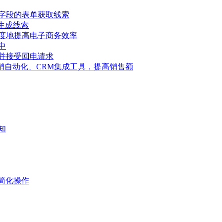
字段的表单获取线索
具生成线索
度地提高电子商务效率
中
并接受回电请求
告、营销自动化、CRM集成工具，提高销售额
知
简化操作