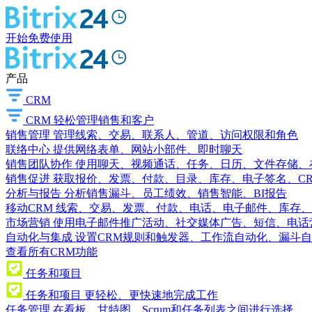
开始免费使用
产品
CRM
CRM
轻松管理销售和客户
销售管理
管理线索、交易、联系人、管道、访问权限和角色
联络中心
提供网络表单、网站小部件、即时聊天
销售团队协作
使用聊天、视频通话、任务、日历、文件存储、
销售促进
获取报价、发票、付款、目录、库存、电子签名、C
分析与报告
分析销售漏斗、员工绩效、销售智能、BI报告
移动CRM
线索、交易、发票、付款、电话、电子邮件、库存、
市场营销
使用电子邮件推广活动、社交媒体广告、短信、电话
自动化与集成
设置CRM规则和触发器、工作流自动化、漏斗自
查看所有CRM功能
任务和项目
任务和项目
更轻松、更快速地完成工作
任务管理
在看板、甘特图、Scrum和任务列表之间进行选择