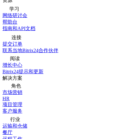
资源
学习
网络研讨会
帮助台
指南和API文档
连接
提交订单
联系当地Bitrix24合作伙伴
阅读
增长中心
Bitrix24提示和更新
解决方案
角色
市场营销
HR
项目管理
客户服务
行业
运输和仓储
餐厅
远程工作