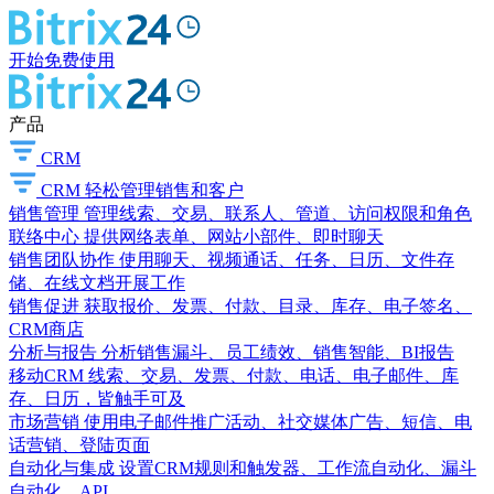
开始免费使用
产品
CRM
CRM
轻松管理销售和客户
销售管理
管理线索、交易、联系人、管道、访问权限和角色
联络中心
提供网络表单、网站小部件、即时聊天
销售团队协作
使用聊天、视频通话、任务、日历、文件存
储、在线文档开展工作
销售促进
获取报价、发票、付款、目录、库存、电子签名、
CRM商店
分析与报告
分析销售漏斗、员工绩效、销售智能、BI报告
移动CRM
线索、交易、发票、付款、电话、电子邮件、库
存、日历，皆触手可及
市场营销
使用电子邮件推广活动、社交媒体广告、短信、电
话营销、登陆页面
自动化与集成
设置CRM规则和触发器、工作流自动化、漏斗
自动化、API