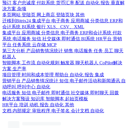
预订
客户忠诚度
付款系统
货币汇率
配送
自动化
报告
垂直解
决方案
杂项
多页网站
登陆页
网上商店
登陆页块
其他
迁移到Bitrix24
集成平台
电子商务
应用商城
分类信息
ERP和
会计系统
BI系统
银行
XLS、CSV、XML
集成平台
应用商城
分类信息
电子商务
ERP和会计系统
付款
系统
电话服务
短信
社交媒体
即时通信
BI系统
HR平台
营销
平台
任务系统
云存储
MCP
第三方分析
产品销售情况统计
销售
电话服务
任务
员工
聊天
机器人
智能脚本
工作流
自动化规则
触发器
聊天机器人
CoPilot解决
方案
生产率
项目管理
时间和成本管理
帮助台
自动化
报告
集成
营销平台
产品销售情况统计
短信
电子邮件活动和新闻通讯
自
动呼叫
呼叫中心
自动化
电话服务
短信
电子邮件
即时通信
社交媒体
即时聊天
回拨
解决方案预设
知识库
智能脚本
起始页模板
HR平台
培训
动机
报告
自动化
其他
文档
内部规定
审批程序
电子签名
会计文档
自动化