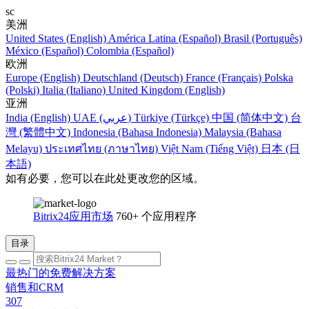
sc
美洲
United States (English)
América Latina (Español)
Brasil (Português)
México (Español)
Colombia (Español)
欧洲
Europe (English)
Deutschland (Deutsch)
France (Français)
Polska
(Polski)
Italia (Italiano)
United Kingdom (English)
亚洲
India (English)
UAE (عربي)
Türkiye (Türkçe)
中国 (简体中文)
台
灣 (繁體中文)
Indonesia (Bahasa Indonesia)
Malaysia (Bahasa
Melayu)
ประเทศไทย (ภาษาไทย)
Việt Nam (Tiếng Việt)
日本 (日
本語)
如有必要，您可以在此处更改您的区域。
Bitrix24应用市场
760+ 个应用程序
目录
最热门的免费解决方案
销售和CRM
307