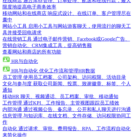
在线商店
通过库存管理、订单处理、配送和在线付款，最大
限度地提高电子商务效率
移动网站和在线商店
响应式设计、在线订单、客户管理尽在
囊中
网站小工具
启用小工具与网站游客聊天，使用流行的聊天工
具并接受回电请求
在线营销工具
通过电子邮件营销、Facebook或Google广告、
营销自动化、CRM集成工具，提高销售额
查看网站和商店的所有功能
HR与自动化
HR与自动化
优化工作流和管理HR数据
员工管理
使用员工档案、公司架构、访问权限、活动目录
文化与参与度
获取公司新闻、投票、致谢徽章、标签、个人
通知
移动HR
聊天、视频通话、员工档案、审批、移动通知
工作管理
通过KPI、工作报告、主管视图跟踪员工绩效
内部沟通
通过视频公告、备忘录、公开和私人聊天进行沟通
信息管理
与知识库、在线文档、文件存储、访问权限协同工
作
自动化
通过请求、审批、费用报告、RPA、工作流程自动化
来简化操作