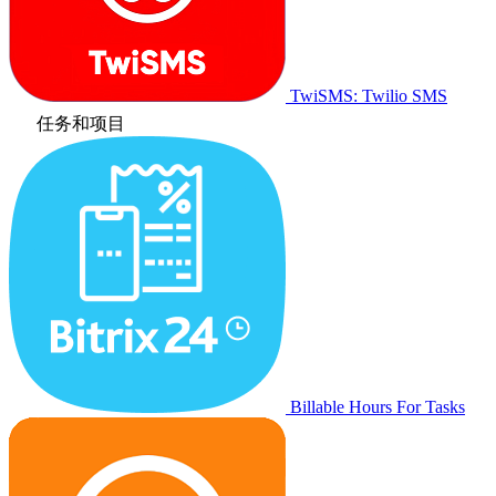
TwiSMS: Twilio SMS
任务和项目
Billable Hours For Tasks