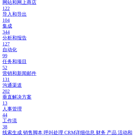
网站和网上商店
122
导入和导出
104
集成
344
分析和报告
127
自动化
99
任务和项目
52
营销和新闻邮件
131
沟通渠道
202
垂直解决方案
13
人事管理
44
工作流
38
线索生成
销售脚本
呼叫处理
CRM详细信息
财务
产品
活动和