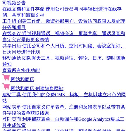
司视频公告
在线文档和文件存储
使用公司云盘与同事轻松j进行在线存
储、共享和编辑文档
工作组
创建工作组、邀请外部用户、设置访问权限以及处理
任务和项目
在线会议
通过视频通话、视频会议、屏幕共享、通话录音和
自定义背景做更多事情
共享日历
使用公司和个人日历、空闲时间段、会议室预订、
日历同步进行计划
移动通信
团队聊天工具、视频通话、评论、日历、随时随地
通知
查看所有协作功能
网站和商店
网站和商店
创建销售网站
建站工具
使用我们的免费CMS、模板、主机以建立出色的网
站
网站表单
使用自定义订单表单、注册和反馈表单以及带有条
件字段的表单获取线索
登陆页面
利用捕获表单、自动漏斗和Google Analytics集成工
具生成线索