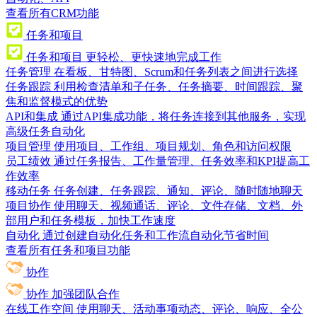
查看所有CRM功能
任务和项目
任务和项目
更轻松、更快速地完成工作
任务管理
在看板、甘特图、Scrum和任务列表之间进行选择
任务跟踪
利用检查清单和子任务、任务摘要、时间跟踪、聚
焦和监督模式的优势
API和集成
通过API集成功能，将任务连接到其他服务，实现
高级任务自动化
项目管理
使用项目、工作组、项目规划、角色和访问权限
员工绩效
通过任务报告、工作量管理、任务效率和KPI提高工
作效率
移动任务
任务创建、任务跟踪、通知、评论、随时随地聊天
项目协作
使用聊天、视频通话、评论、文件存储、文档、外
部用户和任务模板，加快工作速度
自动化
通过创建自动化任务和工作流自动化节省时间
查看所有任务和项目功能
协作
协作
加强团队合作
在线工作空间
使用聊天、活动事项动态、评论、响应、全公