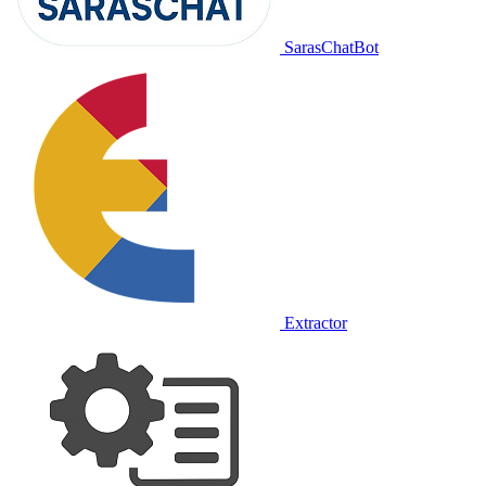
SarasChatBot
Extractor