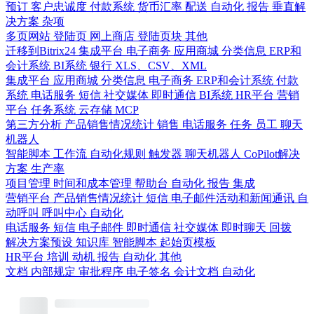
预订
客户忠诚度
付款系统
货币汇率
配送
自动化
报告
垂直解
决方案
杂项
多页网站
登陆页
网上商店
登陆页块
其他
迁移到Bitrix24
集成平台
电子商务
应用商城
分类信息
ERP和
会计系统
BI系统
银行
XLS、CSV、XML
集成平台
应用商城
分类信息
电子商务
ERP和会计系统
付款
系统
电话服务
短信
社交媒体
即时通信
BI系统
HR平台
营销
平台
任务系统
云存储
MCP
第三方分析
产品销售情况统计
销售
电话服务
任务
员工
聊天
机器人
智能脚本
工作流
自动化规则
触发器
聊天机器人
CoPilot解决
方案
生产率
项目管理
时间和成本管理
帮助台
自动化
报告
集成
营销平台
产品销售情况统计
短信
电子邮件活动和新闻通讯
自
动呼叫
呼叫中心
自动化
电话服务
短信
电子邮件
即时通信
社交媒体
即时聊天
回拨
解决方案预设
知识库
智能脚本
起始页模板
HR平台
培训
动机
报告
自动化
其他
文档
内部规定
审批程序
电子签名
会计文档
自动化