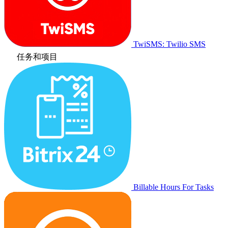
TwiSMS: Twilio SMS
任务和项目
Billable Hours For Tasks