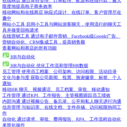
在线商店
通过库存管理、订单处理、配送和在线付款，最大
限度地提高电子商务效率
移动网站和在线商店
响应式设计、在线订单、客户管理尽在
囊中
网站小工具
启用小工具与网站游客聊天，使用流行的聊天工
具并接受回电请求
在线营销工具
通过电子邮件营销、Facebook或Google广告、
营销自动化、CRM集成工具，提高销售额
查看网站和商店的所有功能
HR与自动化
HR与自动化
优化工作流和管理HR数据
员工管理
使用员工档案、公司架构、访问权限、活动目录
文化与参与度
获取公司新闻、投票、致谢徽章、标签、个人
通知
移动HR
聊天、视频通话、员工档案、审批、移动通知
工作管理
通过KPI、工作报告、主管视图跟踪员工绩效
内部沟通
通过视频公告、备忘录、公开和私人聊天进行沟通
信息管理
与知识库、在线文档、文件存储、访问权限协同工
作
自动化
通过请求、审批、费用报告、RPA、工作流程自动化
来简化操作