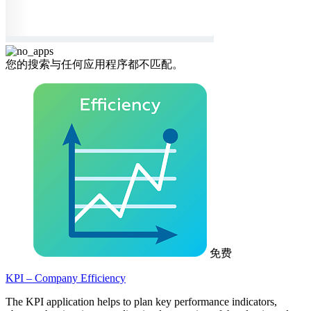
您的搜索与任何应用程序都不匹配。
免费
KPI – Company Efficiency
The KPI application helps to plan key performance indicators,