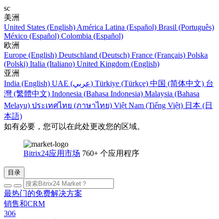
sc
美洲
United States (English)
América Latina (Español)
Brasil (Português)
México (Español)
Colombia (Español)
欧洲
Europe (English)
Deutschland (Deutsch)
France (Français)
Polska
(Polski)
Italia (Italiano)
United Kingdom (English)
亚洲
India (English)
UAE (عربي)
Türkiye (Türkçe)
中国 (简体中文)
台
灣 (繁體中文)
Indonesia (Bahasa Indonesia)
Malaysia (Bahasa
Melayu)
ประเทศไทย (ภาษาไทย)
Việt Nam (Tiếng Việt)
日本 (日
本語)
如有必要，您可以在此处更改您的区域。
Bitrix24应用市场
760+ 个应用程序
目录
最热门的免费解决方案
销售和CRM
306