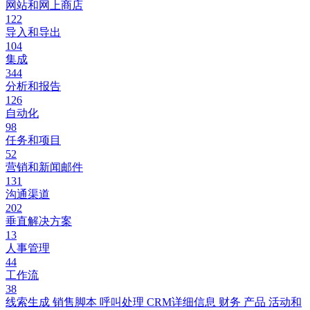
网站和网上商店
122
导入和导出
104
集成
344
分析和报告
126
自动化
98
任务和项目
52
营销和新闻邮件
131
沟通渠道
202
垂直解决方案
13
人事管理
44
工作流
38
线索生成
销售脚本
呼叫处理
CRM详细信息
财务
产品
活动和