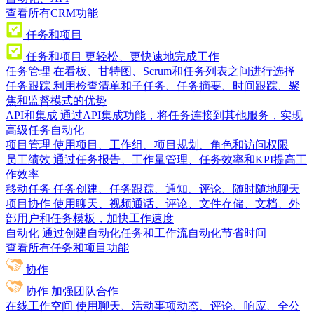
查看所有CRM功能
任务和项目
任务和项目
更轻松、更快速地完成工作
任务管理
在看板、甘特图、Scrum和任务列表之间进行选择
任务跟踪
利用检查清单和子任务、任务摘要、时间跟踪、聚
焦和监督模式的优势
API和集成
通过API集成功能，将任务连接到其他服务，实现
高级任务自动化
项目管理
使用项目、工作组、项目规划、角色和访问权限
员工绩效
通过任务报告、工作量管理、任务效率和KPI提高工
作效率
移动任务
任务创建、任务跟踪、通知、评论、随时随地聊天
项目协作
使用聊天、视频通话、评论、文件存储、文档、外
部用户和任务模板，加快工作速度
自动化
通过创建自动化任务和工作流自动化节省时间
查看所有任务和项目功能
协作
协作
加强团队合作
在线工作空间
使用聊天、活动事项动态、评论、响应、全公