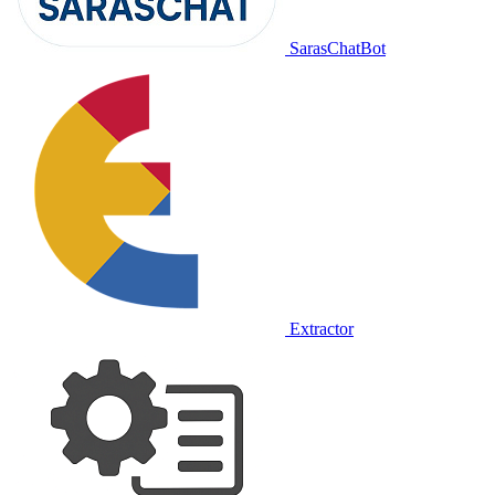
SarasChatBot
Extractor