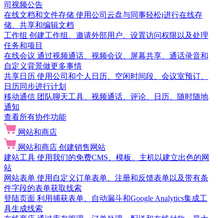
司视频公告
在线文档和文件存储
使用公司云盘与同事轻松j进行在线存
储、共享和编辑文档
工作组
创建工作组、邀请外部用户、设置访问权限以及处理
任务和项目
在线会议
通过视频通话、视频会议、屏幕共享、通话录音和
自定义背景做更多事情
共享日历
使用公司和个人日历、空闲时间段、会议室预订、
日历同步进行计划
移动通信
团队聊天工具、视频通话、评论、日历、随时随地
通知
查看所有协作功能
网站和商店
网站和商店
创建销售网站
建站工具
使用我们的免费CMS、模板、主机以建立出色的网
站
网站表单
使用自定义订单表单、注册和反馈表单以及带有条
件字段的表单获取线索
登陆页面
利用捕获表单、自动漏斗和Google Analytics集成工
具生成线索