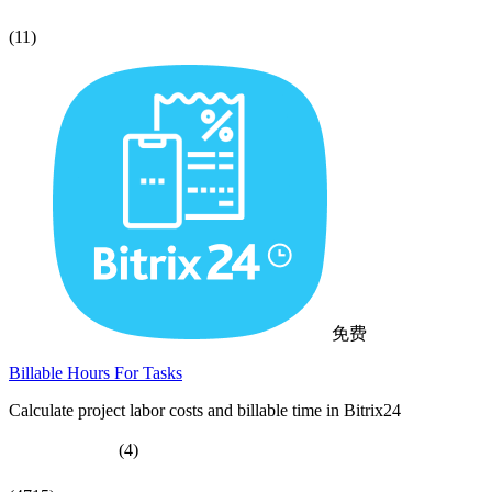
(11)
免费
Billable Hours For Tasks
Calculate project labor costs and billable time in Bitrix24
(4)