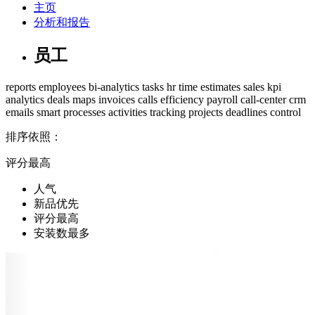
主页
分析和报告
员工
reports
employees
bi-analytics
tasks
hr
time estimates
sales
kpi
analytics
deals
maps
invoices
calls
efficiency
payroll
call-center
crm
emails
smart processes
activities
tracking
projects
deadlines control
排序依照：
评分最高
人气
新品优先
评分最高
安装数最多