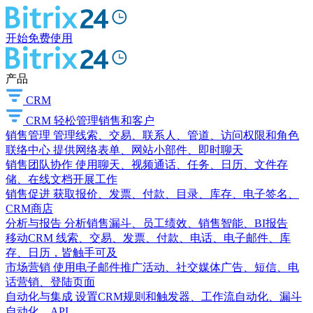
开始免费使用
产品
CRM
CRM
轻松管理销售和客户
销售管理
管理线索、交易、联系人、管道、访问权限和角色
联络中心
提供网络表单、网站小部件、即时聊天
销售团队协作
使用聊天、视频通话、任务、日历、文件存
储、在线文档开展工作
销售促进
获取报价、发票、付款、目录、库存、电子签名、
CRM商店
分析与报告
分析销售漏斗、员工绩效、销售智能、BI报告
移动CRM
线索、交易、发票、付款、电话、电子邮件、库
存、日历，皆触手可及
市场营销
使用电子邮件推广活动、社交媒体广告、短信、电
话营销、登陆页面
自动化与集成
设置CRM规则和触发器、工作流自动化、漏斗
自动化、API