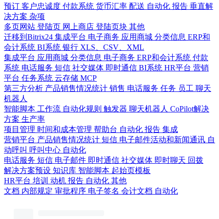
预订
客户忠诚度
付款系统
货币汇率
配送
自动化
报告
垂直解
决方案
杂项
多页网站
登陆页
网上商店
登陆页块
其他
迁移到Bitrix24
集成平台
电子商务
应用商城
分类信息
ERP和
会计系统
BI系统
银行
XLS、CSV、XML
集成平台
应用商城
分类信息
电子商务
ERP和会计系统
付款
系统
电话服务
短信
社交媒体
即时通信
BI系统
HR平台
营销
平台
任务系统
云存储
MCP
第三方分析
产品销售情况统计
销售
电话服务
任务
员工
聊天
机器人
智能脚本
工作流
自动化规则
触发器
聊天机器人
CoPilot解决
方案
生产率
项目管理
时间和成本管理
帮助台
自动化
报告
集成
营销平台
产品销售情况统计
短信
电子邮件活动和新闻通讯
自
动呼叫
呼叫中心
自动化
电话服务
短信
电子邮件
即时通信
社交媒体
即时聊天
回拨
解决方案预设
知识库
智能脚本
起始页模板
HR平台
培训
动机
报告
自动化
其他
文档
内部规定
审批程序
电子签名
会计文档
自动化