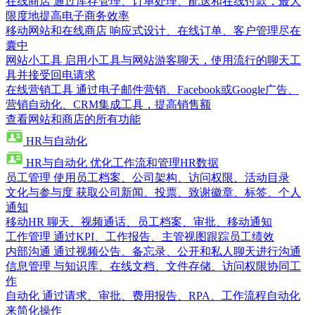
在线商店
通过库存管理、订单处理、配送和在线付款，最大
限度地提高电子商务效率
移动网站和在线商店
响应式设计、在线订单、客户管理尽在
囊中
网站小工具
启用小工具与网站游客聊天，使用流行的聊天工
具并接受回电请求
在线营销工具
通过电子邮件营销、Facebook或Google广告、
营销自动化、CRM集成工具，提高销售额
查看网站和商店的所有功能
HR与自动化
HR与自动化
优化工作流和管理HR数据
员工管理
使用员工档案、公司架构、访问权限、活动目录
文化与参与度
获取公司新闻、投票、致谢徽章、标签、个人
通知
移动HR
聊天、视频通话、员工档案、审批、移动通知
工作管理
通过KPI、工作报告、主管视图跟踪员工绩效
内部沟通
通过视频公告、备忘录、公开和私人聊天进行沟通
信息管理
与知识库、在线文档、文件存储、访问权限协同工
作
自动化
通过请求、审批、费用报告、RPA、工作流程自动化
来简化操作