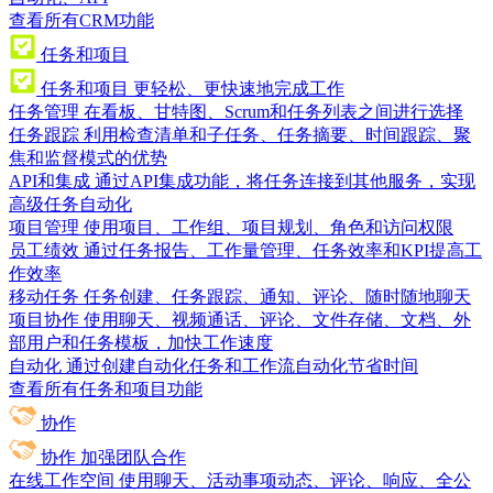
查看所有CRM功能
任务和项目
任务和项目
更轻松、更快速地完成工作
任务管理
在看板、甘特图、Scrum和任务列表之间进行选择
任务跟踪
利用检查清单和子任务、任务摘要、时间跟踪、聚
焦和监督模式的优势
API和集成
通过API集成功能，将任务连接到其他服务，实现
高级任务自动化
项目管理
使用项目、工作组、项目规划、角色和访问权限
员工绩效
通过任务报告、工作量管理、任务效率和KPI提高工
作效率
移动任务
任务创建、任务跟踪、通知、评论、随时随地聊天
项目协作
使用聊天、视频通话、评论、文件存储、文档、外
部用户和任务模板，加快工作速度
自动化
通过创建自动化任务和工作流自动化节省时间
查看所有任务和项目功能
协作
协作
加强团队合作
在线工作空间
使用聊天、活动事项动态、评论、响应、全公