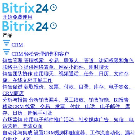
开始免费使用
产品
CRM
CRM
轻松管理销售和客户
销售管理
管理线索、交易、联系人、管道、访问权限和角色
联络中心
提供网络表单、网站小部件、即时聊天
销售团队协作
使用聊天、视频通话、任务、日历、文件存
储、在线文档开展工作
销售促进
获取报价、发票、付款、目录、库存、电子签名、
CRM商店
分析与报告
分析销售漏斗、员工绩效、销售智能、BI报告
移动CRM
线索、交易、发票、付款、电话、电子邮件、库
存、日历，皆触手可及
市场营销
使用电子邮件推广活动、社交媒体广告、短信、电
话营销、登陆页面
自动化与集成
设置CRM规则和触发器、工作流自动化、漏斗
自动化、API