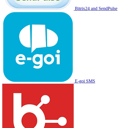
Bitrix24 and SendPulse
E-goi SMS