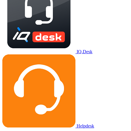
IQ.Desk
Helpdesk