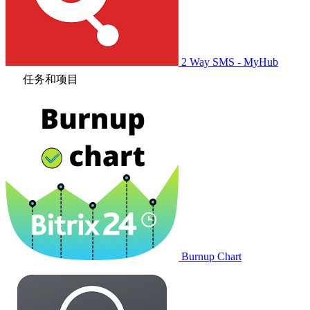
2 Way SMS - MyHub
任务和项目
Burnup Chart