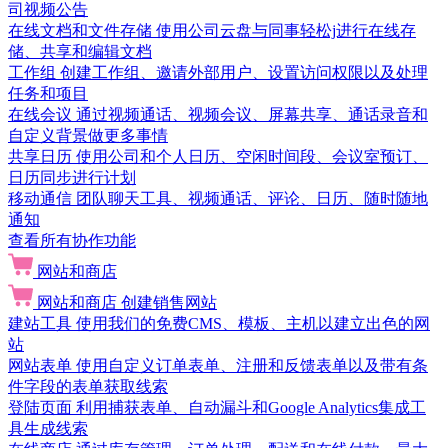
司视频公告
在线文档和文件存储
使用公司云盘与同事轻松j进行在线存
储、共享和编辑文档
工作组
创建工作组、邀请外部用户、设置访问权限以及处理
任务和项目
在线会议
通过视频通话、视频会议、屏幕共享、通话录音和
自定义背景做更多事情
共享日历
使用公司和个人日历、空闲时间段、会议室预订、
日历同步进行计划
移动通信
团队聊天工具、视频通话、评论、日历、随时随地
通知
查看所有协作功能
网站和商店
网站和商店
创建销售网站
建站工具
使用我们的免费CMS、模板、主机以建立出色的网
站
网站表单
使用自定义订单表单、注册和反馈表单以及带有条
件字段的表单获取线索
登陆页面
利用捕获表单、自动漏斗和Google Analytics集成工
具生成线索