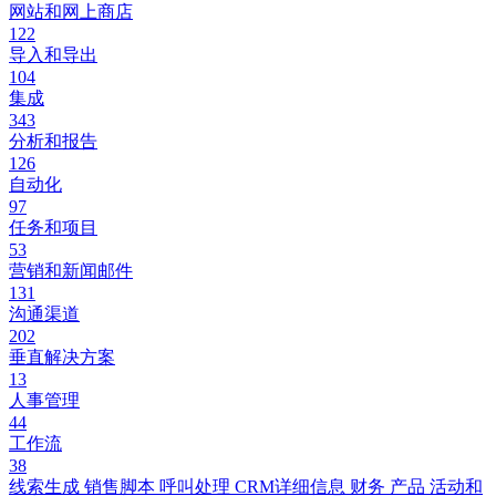
网站和网上商店
122
导入和导出
104
集成
343
分析和报告
126
自动化
97
任务和项目
53
营销和新闻邮件
131
沟通渠道
202
垂直解决方案
13
人事管理
44
工作流
38
线索生成
销售脚本
呼叫处理
CRM详细信息
财务
产品
活动和