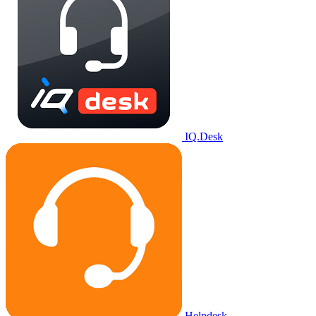
IQ.Desk
Helpdesk