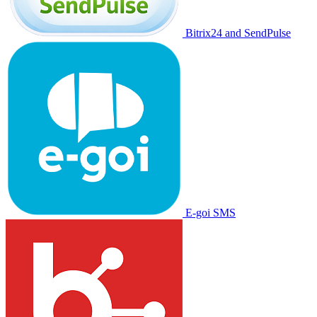
Bitrix24 and SendPulse
E-goi SMS