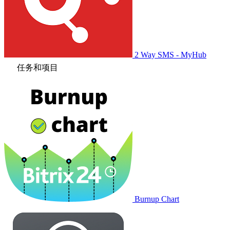
2 Way SMS - MyHub
任务和项目
Burnup Chart