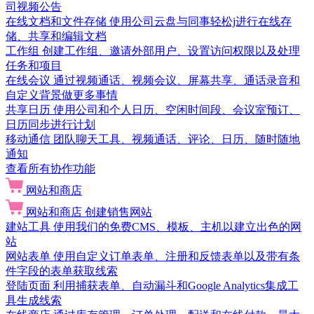
司视频公告
在线文档和文件存储
使用公司云盘与同事轻松j进行在线存
储、共享和编辑文档
工作组
创建工作组、邀请外部用户、设置访问权限以及处理
任务和项目
在线会议
通过视频通话、视频会议、屏幕共享、通话录音和
自定义背景做更多事情
共享日历
使用公司和个人日历、空闲时间段、会议室预订、
日历同步进行计划
移动通信
团队聊天工具、视频通话、评论、日历、随时随地
通知
查看所有协作功能
网站和商店
网站和商店
创建销售网站
建站工具
使用我们的免费CMS、模板、主机以建立出色的网
站
网站表单
使用自定义订单表单、注册和反馈表单以及带有条
件字段的表单获取线索
登陆页面
利用捕获表单、自动漏斗和Google Analytics集成工
具生成线索