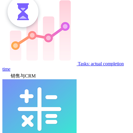
Tasks: actual completion
time
销售与CRM