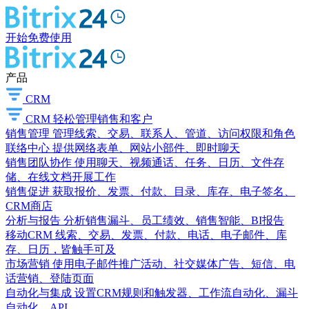
开始免费使用
产品
CRM
CRM
轻松管理销售和客户
销售管理
管理线索、交易、联系人、管道、访问权限和角色
联络中心
提供网络表单、网站小部件、即时聊天
销售团队协作
使用聊天、视频通话、任务、日历、文件存
储、在线文档开展工作
销售促进
获取报价、发票、付款、目录、库存、电子签名、
CRM商店
分析与报告
分析销售漏斗、员工绩效、销售智能、BI报告
移动CRM
线索、交易、发票、付款、电话、电子邮件、库
存、日历，皆触手可及
市场营销
使用电子邮件推广活动、社交媒体广告、短信、电
话营销、登陆页面
自动化与集成
设置CRM规则和触发器、工作流自动化、漏斗
自动化、API