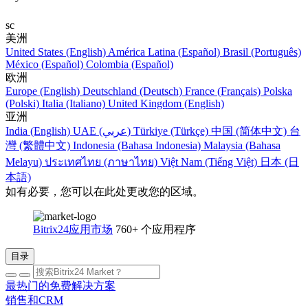
sc
美洲
United States (English)
América Latina (Español)
Brasil (Português)
México (Español)
Colombia (Español)
欧洲
Europe (English)
Deutschland (Deutsch)
France (Français)
Polska
(Polski)
Italia (Italiano)
United Kingdom (English)
亚洲
India (English)
UAE (عربي)
Türkiye (Türkçe)
中国 (简体中文)
台
灣 (繁體中文)
Indonesia (Bahasa Indonesia)
Malaysia (Bahasa
Melayu)
ประเทศไทย (ภาษาไทย)
Việt Nam (Tiếng Việt)
日本 (日
本語)
如有必要，您可以在此处更改您的区域。
Bitrix24应用市场
760+ 个应用程序
目录
最热门的免费解决方案
销售和CRM