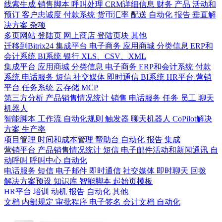
线索生成
销售脚本
呼叫处理
CRM详细信息
财务
产品
活动和
预订
客户忠诚度
付款系统
货币汇率
配送
自动化
报告
垂直解
决方案
杂项
多页网站
登陆页
网上商店
登陆页块
其他
迁移到Bitrix24
集成平台
电子商务
应用商城
分类信息
ERP和
会计系统
BI系统
银行
XLS、CSV、XML
集成平台
应用商城
分类信息
电子商务
ERP和会计系统
付款
系统
电话服务
短信
社交媒体
即时通信
BI系统
HR平台
营销
平台
任务系统
云存储
MCP
第三方分析
产品销售情况统计
销售
电话服务
任务
员工
聊天
机器人
智能脚本
工作流
自动化规则
触发器
聊天机器人
CoPilot解决
方案
生产率
项目管理
时间和成本管理
帮助台
自动化
报告
集成
营销平台
产品销售情况统计
短信
电子邮件活动和新闻通讯
自
动呼叫
呼叫中心
自动化
电话服务
短信
电子邮件
即时通信
社交媒体
即时聊天
回拨
解决方案预设
知识库
智能脚本
起始页模板
HR平台
培训
动机
报告
自动化
其他
文档
内部规定
审批程序
电子签名
会计文档
自动化