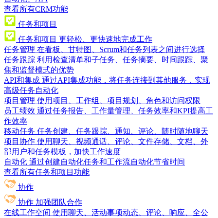
查看所有CRM功能
任务和项目
任务和项目
更轻松、更快速地完成工作
任务管理
在看板、甘特图、Scrum和任务列表之间进行选择
任务跟踪
利用检查清单和子任务、任务摘要、时间跟踪、聚
焦和监督模式的优势
API和集成
通过API集成功能，将任务连接到其他服务，实现
高级任务自动化
项目管理
使用项目、工作组、项目规划、角色和访问权限
员工绩效
通过任务报告、工作量管理、任务效率和KPI提高工
作效率
移动任务
任务创建、任务跟踪、通知、评论、随时随地聊天
项目协作
使用聊天、视频通话、评论、文件存储、文档、外
部用户和任务模板，加快工作速度
自动化
通过创建自动化任务和工作流自动化节省时间
查看所有任务和项目功能
协作
协作
加强团队合作
在线工作空间
使用聊天、活动事项动态、评论、响应、全公