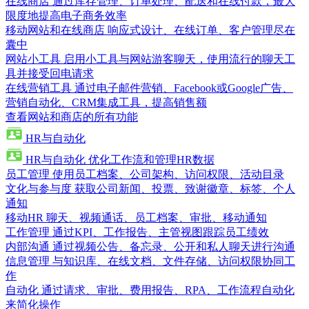
在线商店
通过库存管理、订单处理、配送和在线付款，最大
限度地提高电子商务效率
移动网站和在线商店
响应式设计、在线订单、客户管理尽在
囊中
网站小工具
启用小工具与网站游客聊天，使用流行的聊天工
具并接受回电请求
在线营销工具
通过电子邮件营销、Facebook或Google广告、
营销自动化、CRM集成工具，提高销售额
查看网站和商店的所有功能
HR与自动化
HR与自动化
优化工作流和管理HR数据
员工管理
使用员工档案、公司架构、访问权限、活动目录
文化与参与度
获取公司新闻、投票、致谢徽章、标签、个人
通知
移动HR
聊天、视频通话、员工档案、审批、移动通知
工作管理
通过KPI、工作报告、主管视图跟踪员工绩效
内部沟通
通过视频公告、备忘录、公开和私人聊天进行沟通
信息管理
与知识库、在线文档、文件存储、访问权限协同工
作
自动化
通过请求、审批、费用报告、RPA、工作流程自动化
来简化操作