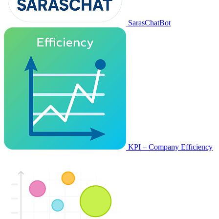
SarasChatBot
KPI – Company Efficiency