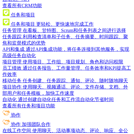
查看所有CRM功能
任务和项目
任务和项目
更轻松、更快速地完成工作
任务管理
在看板、甘特图、Scrum和任务列表之间进行选择
任务跟踪
利用检查清单和子任务、任务摘要、时间跟踪、聚
焦和监督模式的优势
API和集成
通过API集成功能，将任务连接到其他服务，实现
高级任务自动化
项目管理
使用项目、工作组、项目规划、角色和访问权限
员工绩效
通过任务报告、工作量管理、任务效率和KPI提高工
作效率
移动任务
任务创建、任务跟踪、通知、评论、随时随地聊天
项目协作
使用聊天、视频通话、评论、文件存储、文档、外
部用户和任务模板，加快工作速度
自动化
通过创建自动化任务和工作流自动化节省时间
查看所有任务和项目功能
协作
协作
加强团队合作
在线工作空间
使用聊天、活动事项动态、评论、响应、全公