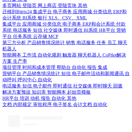
多页网站
登陆页
网上商店
登陆页块
其他
迁移到Bitrix24
集成平台
电子商务
应用商城
分类信息
ERP和
会计系统
BI系统
银行
XLS、CSV、XML
集成平台
应用商城
分类信息
电子商务
ERP和会计系统
付款
系统
电话服务
短信
社交媒体
即时通信
BI系统
HR平台
营销
平台
任务系统
云存储
MCP
第三方分析
产品销售情况统计
销售
电话服务
任务
员工
聊天
机器人
智能脚本
工作流
自动化规则
触发器
聊天机器人
CoPilot解决
方案
生产率
项目管理
时间和成本管理
帮助台
自动化
报告
集成
营销平台
产品销售情况统计
短信
电子邮件活动和新闻通讯
自
动呼叫
呼叫中心
自动化
电话服务
短信
电子邮件
即时通信
社交媒体
即时聊天
回拨
解决方案预设
知识库
智能脚本
起始页模板
HR平台
培训
动机
报告
自动化
其他
文档
内部规定
审批程序
电子签名
会计文档
自动化