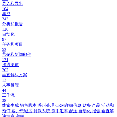
导入和导出
104
集成
343
分析和报告
126
自动化
97
任务和项目
53
营销和新闻邮件
131
沟通渠道
202
垂直解决方案
13
人事管理
44
工作流
38
线索生成
销售脚本
呼叫处理
CRM详细信息
财务
产品
活动和
预订
客户忠诚度
付款系统
货币汇率
配送
自动化
报告
垂直解
决方案
杂项