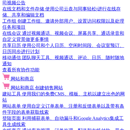
司视频公告
在线文档和文件存储
使用公司云盘与同事轻松j进行在线存
储、共享和编辑文档
工作组
创建工作组、邀请外部用户、设置访问权限以及处理
任务和项目
在线会议
通过视频通话、视频会议、屏幕共享、通话录音和
自定义背景做更多事情
共享日历
使用公司和个人日历、空闲时间段、会议室预订、
日历同步进行计划
移动通信
团队聊天工具、视频通话、评论、日历、随时随地
通知
查看所有协作功能
网站和商店
网站和商店
创建销售网站
建站工具
使用我们的免费CMS、模板、主机以建立出色的网
站
网站表单
使用自定义订单表单、注册和反馈表单以及带有条
件字段的表单获取线索
登陆页面
利用捕获表单、自动漏斗和Google Analytics集成工
具生成线索