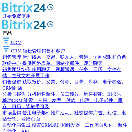
开始免费使用
产品
CRM
CRM
轻松管理销售和客户
销售管理
管理线索、交易、联系人、管道、访问权限和角色
联络中心
提供网络表单、网站小部件、即时聊天
销售团队协作
使用聊天、视频通话、任务、日历、文件存
储、在线文档开展工作
销售促进
获取报价、发票、付款、目录、库存、电子签名、
CRM商店
分析与报告
分析销售漏斗、员工绩效、销售智能、BI报告
移动CRM
线索、交易、发票、付款、电话、电子邮件、库
存、日历，皆触手可及
市场营销
使用电子邮件推广活动、社交媒体广告、短信、电
话营销、登陆页面
自动化与集成
设置CRM规则和触发器、工作流自动化、漏斗
自动化、API