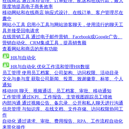
在线商店
通过库存管理、订单处理、配送和在线付款，最大
限度地提高电子商务效率
移动网站和在线商店
响应式设计、在线订单、客户管理尽在
囊中
网站小工具
启用小工具与网站游客聊天，使用流行的聊天工
具并接受回电请求
在线营销工具
通过电子邮件营销、Facebook或Google广告、
营销自动化、CRM集成工具，提高销售额
查看网站和商店的所有功能
HR与自动化
HR与自动化
优化工作流和管理HR数据
员工管理
使用员工档案、公司架构、访问权限、活动目录
文化与参与度
获取公司新闻、投票、致谢徽章、标签、个人
通知
移动HR
聊天、视频通话、员工档案、审批、移动通知
工作管理
通过KPI、工作报告、主管视图跟踪员工绩效
内部沟通
通过视频公告、备忘录、公开和私人聊天进行沟通
信息管理
与知识库、在线文档、文件存储、访问权限协同工
作
自动化
通过请求、审批、费用报告、RPA、工作流程自动化
来简化操作