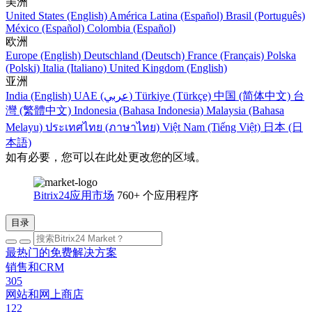
美洲
United States (English)
América Latina (Español)
Brasil (Português)
México (Español)
Colombia (Español)
欧洲
Europe (English)
Deutschland (Deutsch)
France (Français)
Polska
(Polski)
Italia (Italiano)
United Kingdom (English)
亚洲
India (English)
UAE (عربي)
Türkiye (Türkçe)
中国 (简体中文)
台
灣 (繁體中文)
Indonesia (Bahasa Indonesia)
Malaysia (Bahasa
Melayu)
ประเทศไทย (ภาษาไทย)
Việt Nam (Tiếng Việt)
日本 (日
本語)
如有必要，您可以在此处更改您的区域。
Bitrix24应用市场
760+ 个应用程序
目录
最热门的免费解决方案
销售和CRM
305
网站和网上商店
122