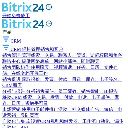
开始免费使用
产品
CRM
CRM
轻松管理销售和客户
销售管理
管理线索、交易、联系人、管道、访问权限和角色
联络中心
提供网络表单、网站小部件、即时聊天
销售团队协作
使用聊天、视频通话、任务、日历、文件存
储、在线文档开展工作
销售促进
获取报价、发票、付款、目录、库存、电子签名、
CRM商店
分析与报告
分析销售漏斗、员工绩效、销售智能、BI报告
移动CRM
线索、交易、发票、付款、电话、电子邮件、库
存、日历，皆触手可及
市场营销
使用电子邮件推广活动、社交媒体广告、短信、电
话营销、登陆页面
自动化与集成
设置CRM规则和触发器、工作流自动化、漏斗
自动化、API