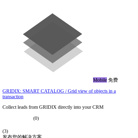
Mobile
免费
GRIDIX: SMART CATALOG / Grid view of objects in a
transaction
Collect leads from GRIDIX directly into your CRM
(0)
(3)
发布您的解决方案