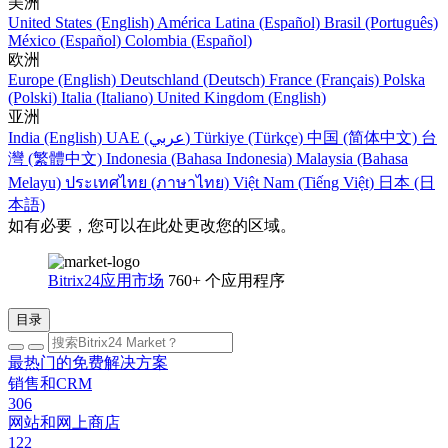
美洲
United States (English)
América Latina (Español)
Brasil (Português)
México (Español)
Colombia (Español)
欧洲
Europe (English)
Deutschland (Deutsch)
France (Français)
Polska
(Polski)
Italia (Italiano)
United Kingdom (English)
亚洲
India (English)
UAE (عربي)
Türkiye (Türkçe)
中国 (简体中文)
台
灣 (繁體中文)
Indonesia (Bahasa Indonesia)
Malaysia (Bahasa
Melayu)
ประเทศไทย (ภาษาไทย)
Việt Nam (Tiếng Việt)
日本 (日
本語)
如有必要，您可以在此处更改您的区域。
Bitrix24应用市场
760+ 个应用程序
目录
最热门的免费解决方案
销售和CRM
306
网站和网上商店
122