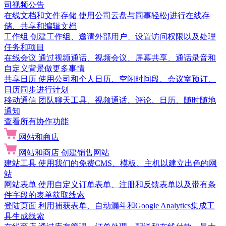
司视频公告
在线文档和文件存储
使用公司云盘与同事轻松j进行在线存
储、共享和编辑文档
工作组
创建工作组、邀请外部用户、设置访问权限以及处理
任务和项目
在线会议
通过视频通话、视频会议、屏幕共享、通话录音和
自定义背景做更多事情
共享日历
使用公司和个人日历、空闲时间段、会议室预订、
日历同步进行计划
移动通信
团队聊天工具、视频通话、评论、日历、随时随地
通知
查看所有协作功能
网站和商店
网站和商店
创建销售网站
建站工具
使用我们的免费CMS、模板、主机以建立出色的网
站
网站表单
使用自定义订单表单、注册和反馈表单以及带有条
件字段的表单获取线索
登陆页面
利用捕获表单、自动漏斗和Google Analytics集成工
具生成线索