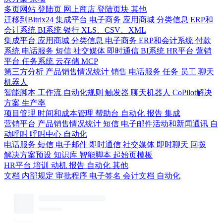
多页网站
登陆页
网上商店
登陆页块
其他
迁移到Bitrix24
集成平台
电子商务
应用商城
分类信息
ERP和
会计系统
BI系统
银行
XLS、CSV、XML
集成平台
应用商城
分类信息
电子商务
ERP和会计系统
付款
系统
电话服务
短信
社交媒体
即时通信
BI系统
HR平台
营销
平台
任务系统
云存储
MCP
第三方分析
产品销售情况统计
销售
电话服务
任务
员工
聊天
机器人
智能脚本
工作流
自动化规则
触发器
聊天机器人
CoPilot解决
方案
生产率
项目管理
时间和成本管理
帮助台
自动化
报告
集成
营销平台
产品销售情况统计
短信
电子邮件活动和新闻通讯
自
动呼叫
呼叫中心
自动化
电话服务
短信
电子邮件
即时通信
社交媒体
即时聊天
回拨
解决方案预设
知识库
智能脚本
起始页模板
HR平台
培训
动机
报告
自动化
其他
文档
内部规定
审批程序
电子签名
会计文档
自动化