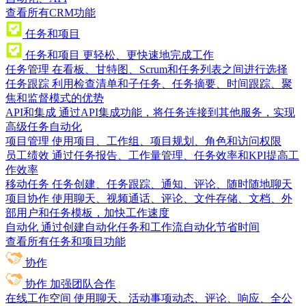
查看所有CRM功能
任务和项目
任务和项目
更轻松、更快速地完成工作
任务管理
在看板、甘特图、Scrum和任务列表之间进行选择
任务跟踪
利用检查清单和子任务、任务摘要、时间跟踪、聚
焦和监督模式的优势
API和集成
通过API集成功能，将任务连接到其他服务，实现
高级任务自动化
项目管理
使用项目、工作组、项目规划、角色和访问权限
员工绩效
通过任务报告、工作量管理、任务效率和KPI提高工
作效率
移动任务
任务创建、任务跟踪、通知、评论、随时随地聊天
项目协作
使用聊天、视频通话、评论、文件存储、文档、外
部用户和任务模板，加快工作速度
自动化
通过创建自动化任务和工作流自动化节省时间
查看所有任务和项目功能
协作
协作
加强团队合作
在线工作空间
使用聊天、活动事项动态、评论、响应、全公