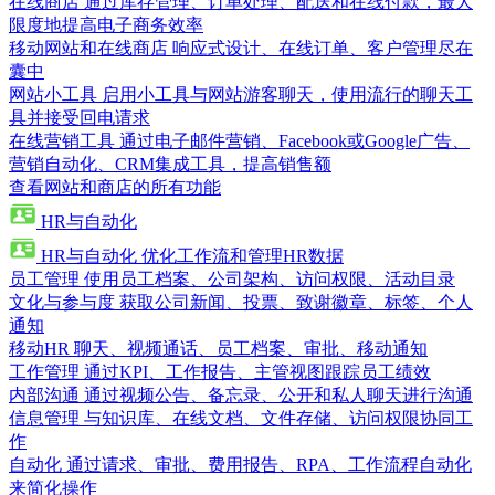
在线商店
通过库存管理、订单处理、配送和在线付款，最大
限度地提高电子商务效率
移动网站和在线商店
响应式设计、在线订单、客户管理尽在
囊中
网站小工具
启用小工具与网站游客聊天，使用流行的聊天工
具并接受回电请求
在线营销工具
通过电子邮件营销、Facebook或Google广告、
营销自动化、CRM集成工具，提高销售额
查看网站和商店的所有功能
HR与自动化
HR与自动化
优化工作流和管理HR数据
员工管理
使用员工档案、公司架构、访问权限、活动目录
文化与参与度
获取公司新闻、投票、致谢徽章、标签、个人
通知
移动HR
聊天、视频通话、员工档案、审批、移动通知
工作管理
通过KPI、工作报告、主管视图跟踪员工绩效
内部沟通
通过视频公告、备忘录、公开和私人聊天进行沟通
信息管理
与知识库、在线文档、文件存储、访问权限协同工
作
自动化
通过请求、审批、费用报告、RPA、工作流程自动化
来简化操作