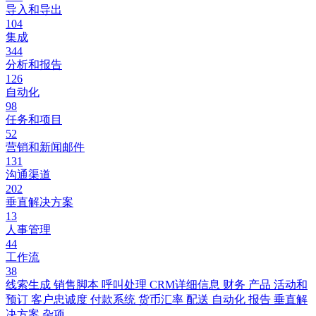
导入和导出
104
集成
344
分析和报告
126
自动化
98
任务和项目
52
营销和新闻邮件
131
沟通渠道
202
垂直解决方案
13
人事管理
44
工作流
38
线索生成
销售脚本
呼叫处理
CRM详细信息
财务
产品
活动和
预订
客户忠诚度
付款系统
货币汇率
配送
自动化
报告
垂直解
决方案
杂项