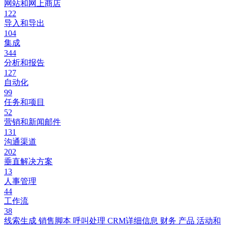
网站和网上商店
122
导入和导出
104
集成
344
分析和报告
127
自动化
99
任务和项目
52
营销和新闻邮件
131
沟通渠道
202
垂直解决方案
13
人事管理
44
工作流
38
线索生成
销售脚本
呼叫处理
CRM详细信息
财务
产品
活动和