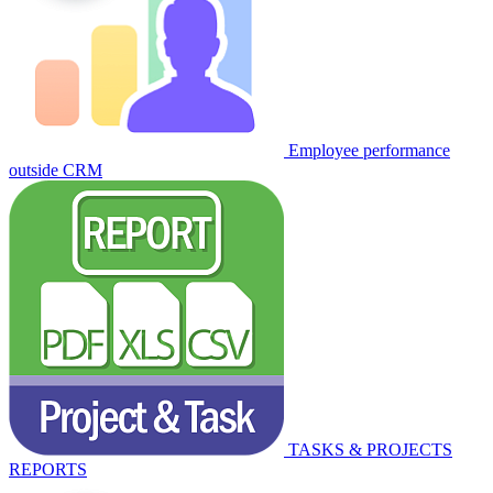
Employee performance
outside CRM
TASKS & PROJECTS
REPORTS