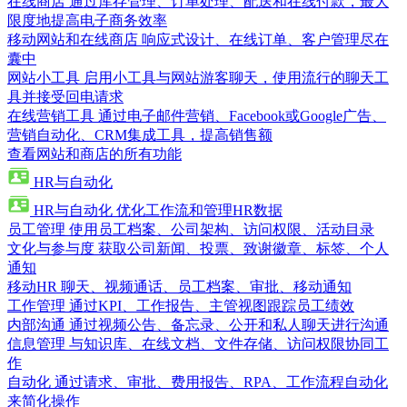
在线商店
通过库存管理、订单处理、配送和在线付款，最大
限度地提高电子商务效率
移动网站和在线商店
响应式设计、在线订单、客户管理尽在
囊中
网站小工具
启用小工具与网站游客聊天，使用流行的聊天工
具并接受回电请求
在线营销工具
通过电子邮件营销、Facebook或Google广告、
营销自动化、CRM集成工具，提高销售额
查看网站和商店的所有功能
HR与自动化
HR与自动化
优化工作流和管理HR数据
员工管理
使用员工档案、公司架构、访问权限、活动目录
文化与参与度
获取公司新闻、投票、致谢徽章、标签、个人
通知
移动HR
聊天、视频通话、员工档案、审批、移动通知
工作管理
通过KPI、工作报告、主管视图跟踪员工绩效
内部沟通
通过视频公告、备忘录、公开和私人聊天进行沟通
信息管理
与知识库、在线文档、文件存储、访问权限协同工
作
自动化
通过请求、审批、费用报告、RPA、工作流程自动化
来简化操作