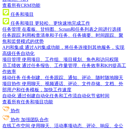
查看所有CRM功能
任务和项目
任务和项目
更轻松、更快速地完成工作
任务管理
在看板、甘特图、Scrum和任务列表之间进行选择
任务跟踪
利用检查清单和子任务、任务摘要、时间跟踪、聚
焦和监督模式的优势
API和集成
通过API集成功能，将任务连接到其他服务，实现
高级任务自动化
项目管理
使用项目、工作组、项目规划、角色和访问权限
员工绩效
通过任务报告、工作量管理、任务效率和KPI提高工
作效率
移动任务
任务创建、任务跟踪、通知、评论、随时随地聊天
项目协作
使用聊天、视频通话、评论、文件存储、文档、外
部用户和任务模板，加快工作速度
自动化
通过创建自动化任务和工作流自动化节省时间
查看所有任务和项目功能
协作
协作
加强团队合作
在线工作空间
使用聊天、活动事项动态、评论、响应、全公