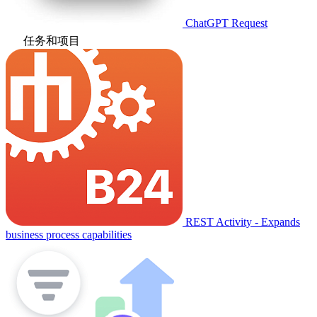
ChatGPT Request
任务和项目
REST Activity - Expands
business process capabilities