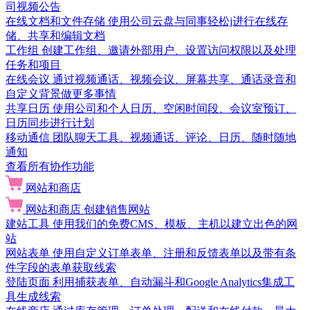
司视频公告
在线文档和文件存储
使用公司云盘与同事轻松j进行在线存
储、共享和编辑文档
工作组
创建工作组、邀请外部用户、设置访问权限以及处理
任务和项目
在线会议
通过视频通话、视频会议、屏幕共享、通话录音和
自定义背景做更多事情
共享日历
使用公司和个人日历、空闲时间段、会议室预订、
日历同步进行计划
移动通信
团队聊天工具、视频通话、评论、日历、随时随地
通知
查看所有协作功能
网站和商店
网站和商店
创建销售网站
建站工具
使用我们的免费CMS、模板、主机以建立出色的网
站
网站表单
使用自定义订单表单、注册和反馈表单以及带有条
件字段的表单获取线索
登陆页面
利用捕获表单、自动漏斗和Google Analytics集成工
具生成线索