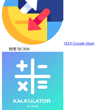
[EQ] Google Sheet
销售与CRM