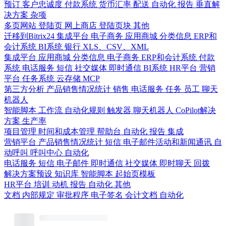
预订
客户忠诚度
付款系统
货币汇率
配送
自动化
报告
垂直解
决方案
杂项
多页网站
登陆页
网上商店
登陆页块
其他
迁移到Bitrix24
集成平台
电子商务
应用商城
分类信息
ERP和
会计系统
BI系统
银行
XLS、CSV、XML
集成平台
应用商城
分类信息
电子商务
ERP和会计系统
付款
系统
电话服务
短信
社交媒体
即时通信
BI系统
HR平台
营销
平台
任务系统
云存储
MCP
第三方分析
产品销售情况统计
销售
电话服务
任务
员工
聊天
机器人
智能脚本
工作流
自动化规则
触发器
聊天机器人
CoPilot解决
方案
生产率
项目管理
时间和成本管理
帮助台
自动化
报告
集成
营销平台
产品销售情况统计
短信
电子邮件活动和新闻通讯
自
动呼叫
呼叫中心
自动化
电话服务
短信
电子邮件
即时通信
社交媒体
即时聊天
回拨
解决方案预设
知识库
智能脚本
起始页模板
HR平台
培训
动机
报告
自动化
其他
文档
内部规定
审批程序
电子签名
会计文档
自动化