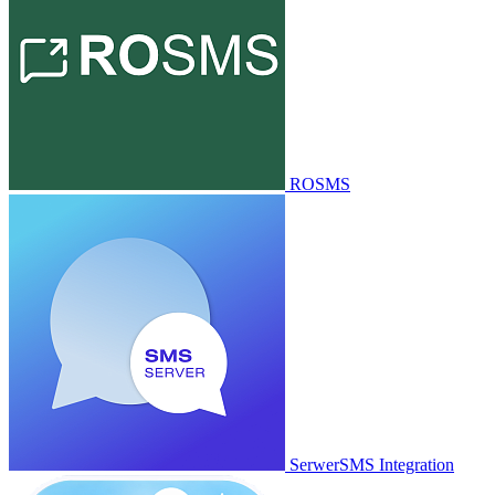
ROSMS
SerwerSMS Integration