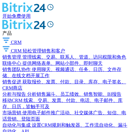
开始免费使用
产品
CRM
CRM
轻松管理销售和客户
销售管理
管理线索、交易、联系人、管道、访问权限和角色
联络中心
提供网络表单、网站小部件、即时聊天
销售团队协作
使用聊天、视频通话、任务、日历、文件存
储、在线文档开展工作
销售促进
获取报价、发票、付款、目录、库存、电子签名、
CRM商店
分析与报告
分析销售漏斗、员工绩效、销售智能、BI报告
移动CRM
线索、交易、发票、付款、电话、电子邮件、库
存、日历，皆触手可及
市场营销
使用电子邮件推广活动、社交媒体广告、短信、电
话营销、登陆页面
自动化与集成
设置CRM规则和触发器、工作流自动化、漏斗
自动化、API