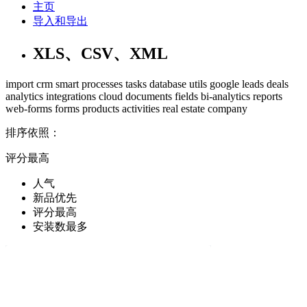
主页
导入和导出
XLS、CSV、XML
import
crm
smart processes
tasks
database
utils
google
leads
deals
analytics
integrations
cloud
documents
fields
bi-analytics
reports
web-forms
forms
products
activities
real estate
company
排序依照：
评分最高
人气
新品优先
评分最高
安装数最多