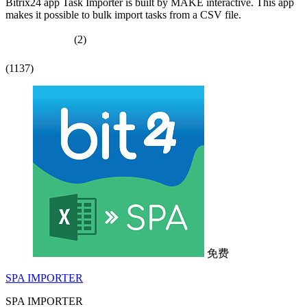
Bitrix24 app Task Importer is built by MAKE interactive. This app
makes it possible to bulk import tasks from a CSV file.
(2)
(1137)
免费
SPA IMPORTER
SPA IMPORTER