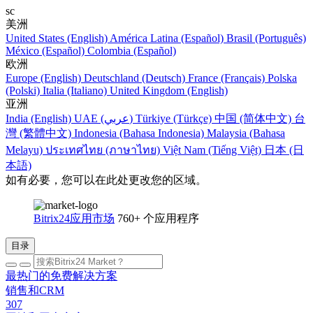
sc
美洲
United States (English)
América Latina (Español)
Brasil (Português)
México (Español)
Colombia (Español)
欧洲
Europe (English)
Deutschland (Deutsch)
France (Français)
Polska
(Polski)
Italia (Italiano)
United Kingdom (English)
亚洲
India (English)
UAE (عربي)
Türkiye (Türkçe)
中国 (简体中文)
台
灣 (繁體中文)
Indonesia (Bahasa Indonesia)
Malaysia (Bahasa
Melayu)
ประเทศไทย (ภาษาไทย)
Việt Nam (Tiếng Việt)
日本 (日
本語)
如有必要，您可以在此处更改您的区域。
Bitrix24应用市场
760+ 个应用程序
目录
最热门的免费解决方案
销售和CRM
307