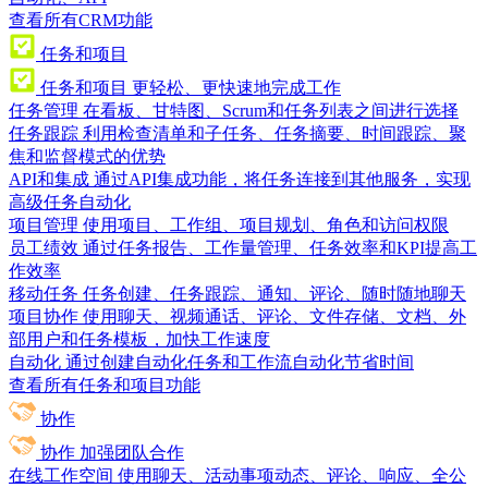
查看所有CRM功能
任务和项目
任务和项目
更轻松、更快速地完成工作
任务管理
在看板、甘特图、Scrum和任务列表之间进行选择
任务跟踪
利用检查清单和子任务、任务摘要、时间跟踪、聚
焦和监督模式的优势
API和集成
通过API集成功能，将任务连接到其他服务，实现
高级任务自动化
项目管理
使用项目、工作组、项目规划、角色和访问权限
员工绩效
通过任务报告、工作量管理、任务效率和KPI提高工
作效率
移动任务
任务创建、任务跟踪、通知、评论、随时随地聊天
项目协作
使用聊天、视频通话、评论、文件存储、文档、外
部用户和任务模板，加快工作速度
自动化
通过创建自动化任务和工作流自动化节省时间
查看所有任务和项目功能
协作
协作
加强团队合作
在线工作空间
使用聊天、活动事项动态、评论、响应、全公