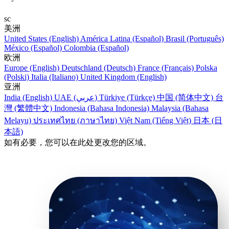
sc
美洲
United States (English)
América Latina (Español)
Brasil (Português)
México (Español)
Colombia (Español)
欧洲
Europe (English)
Deutschland (Deutsch)
France (Français)
Polska
(Polski)
Italia (Italiano)
United Kingdom (English)
亚洲
India (English)
UAE (عربي)
Türkiye (Türkçe)
中国 (简体中文)
台
灣 (繁體中文)
Indonesia (Bahasa Indonesia)
Malaysia (Bahasa
Melayu)
ประเทศไทย (ภาษาไทย)
Việt Nam (Tiếng Việt)
日本 (日
本語)
如有必要，您可以在此处更改您的区域。