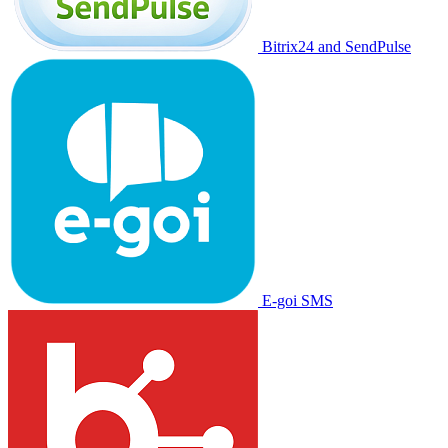
Bitrix24 and SendPulse
E-goi SMS