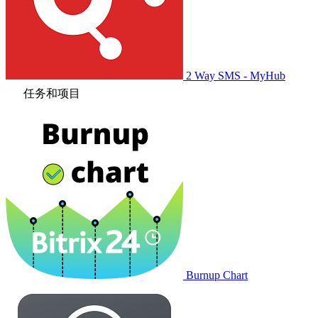
2 Way SMS - MyHub
任务和项目
Burnup Chart