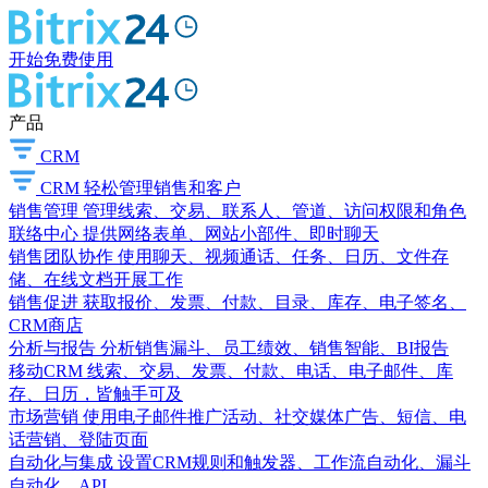
开始免费使用
产品
CRM
CRM
轻松管理销售和客户
销售管理
管理线索、交易、联系人、管道、访问权限和角色
联络中心
提供网络表单、网站小部件、即时聊天
销售团队协作
使用聊天、视频通话、任务、日历、文件存
储、在线文档开展工作
销售促进
获取报价、发票、付款、目录、库存、电子签名、
CRM商店
分析与报告
分析销售漏斗、员工绩效、销售智能、BI报告
移动CRM
线索、交易、发票、付款、电话、电子邮件、库
存、日历，皆触手可及
市场营销
使用电子邮件推广活动、社交媒体广告、短信、电
话营销、登陆页面
自动化与集成
设置CRM规则和触发器、工作流自动化、漏斗
自动化、API