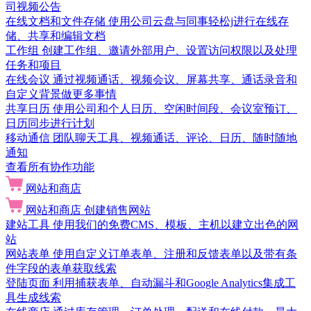
司视频公告
在线文档和文件存储
使用公司云盘与同事轻松j进行在线存
储、共享和编辑文档
工作组
创建工作组、邀请外部用户、设置访问权限以及处理
任务和项目
在线会议
通过视频通话、视频会议、屏幕共享、通话录音和
自定义背景做更多事情
共享日历
使用公司和个人日历、空闲时间段、会议室预订、
日历同步进行计划
移动通信
团队聊天工具、视频通话、评论、日历、随时随地
通知
查看所有协作功能
网站和商店
网站和商店
创建销售网站
建站工具
使用我们的免费CMS、模板、主机以建立出色的网
站
网站表单
使用自定义订单表单、注册和反馈表单以及带有条
件字段的表单获取线索
登陆页面
利用捕获表单、自动漏斗和Google Analytics集成工
具生成线索