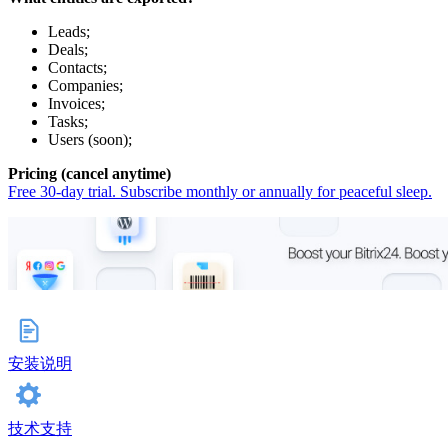
Leads;
Deals;
Contacts;
Companies;
Invoices;
Tasks;
Users (soon);
Pricing (cancel anytime)
Free 30-day trial. Subscribe monthly or annually for peaceful sleep
.
安装说明
技术支持