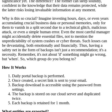
significance yet. The difference? The former can sleep soundly,
confident in the knowledge that their data remains protected, while
the latter risks losing invaluable information at any moment.
Why is this so crucial? Imagine investing hours, days, or even years
accumulating crucial business data or personal memories, only for
them to vanish in a split second due to a technical glitch, malicious
attack, or even a simple human error. Even the most careful manager
might accidentally delete essential files, not to mention the
unpredictability of system crashes or cyber threats. Such losses can
be devastating, both emotionally and financially. Thus, having a
safety net in the form of backups isn't just a recommendation; it's a
necessity. Remember, it's not about 'if' something might go wrong,
but 'when'. So, which group do you belong to?
How It Works
Daily portal backup is performed.
Once created, a secret link is sent to your email.
Backup download is accessible using the password from
settings.
The backup is stored on our cloud server and duplicated
twice.
Each backup is retained for 1 month.
What entities are exported?