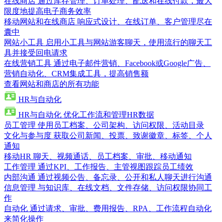
在线商店
通过库存管理、订单处理、配送和在线付款，最大
限度地提高电子商务效率
移动网站和在线商店
响应式设计、在线订单、客户管理尽在
囊中
网站小工具
启用小工具与网站游客聊天，使用流行的聊天工
具并接受回电请求
在线营销工具
通过电子邮件营销、Facebook或Google广告、
营销自动化、CRM集成工具，提高销售额
查看网站和商店的所有功能
HR与自动化
HR与自动化
优化工作流和管理HR数据
员工管理
使用员工档案、公司架构、访问权限、活动目录
文化与参与度
获取公司新闻、投票、致谢徽章、标签、个人
通知
移动HR
聊天、视频通话、员工档案、审批、移动通知
工作管理
通过KPI、工作报告、主管视图跟踪员工绩效
内部沟通
通过视频公告、备忘录、公开和私人聊天进行沟通
信息管理
与知识库、在线文档、文件存储、访问权限协同工
作
自动化
通过请求、审批、费用报告、RPA、工作流程自动化
来简化操作