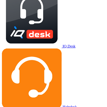
IQ.Desk
Helpdesk