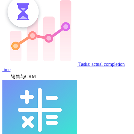
Tasks: actual completion
time
销售与CRM