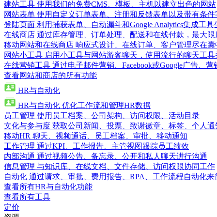
建站工具
使用我们的免费CMS、模板、主机以建立出色的网站
网站表单
使用自定义订单表单、注册和反馈表单以及带有条件
登陆页面
利用捕获表单、自动漏斗和Google Analytics集成工
在线商店
通过库存管理、订单处理、配送和在线付款，最大限
移动网站和在线商店
响应式设计、在线订单、客户管理尽在囊
网站小工具
启用小工具与网站游客聊天，使用流行的聊天工具
在线营销工具
通过电子邮件营销、Facebook或Google广
查看网站和商店的所有功能
HR与自动化
HR与自动化
优化工作流和管理HR数据
员工管理
使用员工档案、公司架构、访问权限、活动目录
文化与参与度
获取公司新闻、投票、致谢徽章、标签、个人通
移动HR
聊天、视频通话、员工档案、审批、移动通知
工作管理
通过KPI、工作报告、主管视图跟踪员工绩效
内部沟通
通过视频公告、备忘录、公开和私人聊天进行沟通
信息管理
与知识库、在线文档、文件存储、访问权限协同工作
自动化
通过请求、审批、费用报告、RPA、工作流程自动化来
查看所有HR与自动化功能
查看所有工具
定价