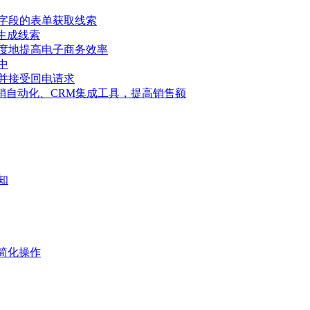
字段的表单获取线索
具生成线索
度地提高电子商务效率
中
并接受回电请求
告、营销自动化、CRM集成工具，提高销售额
知
简化操作