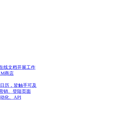
在线文档开展工作
RM商店
日历，皆触手可及
营销、登陆页面
动化、API