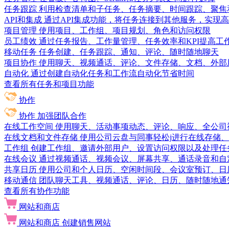
任务跟踪
利用检查清单和子任务、任务摘要、时间跟踪、聚焦
API和集成
通过API集成功能，将任务连接到其他服务，实现
项目管理
使用项目、工作组、项目规划、角色和访问权限
员工绩效
通过任务报告、工作量管理、任务效率和KPI提高工
移动任务
任务创建、任务跟踪、通知、评论、随时随地聊天
项目协作
使用聊天、视频通话、评论、文件存储、文档、外部
自动化
通过创建自动化任务和工作流自动化节省时间
查看所有任务和项目功能
协作
协作
加强团队合作
在线工作空间
使用聊天、活动事项动态、评论、响应、全公司
在线文档和文件存储
使用公司云盘与同事轻松j进行在线存储
工作组
创建工作组、邀请外部用户、设置访问权限以及处理任
在线会议
通过视频通话、视频会议、屏幕共享、通话录音和自
共享日历
使用公司和个人日历、空闲时间段、会议室预订、日
移动通信
团队聊天工具、视频通话、评论、日历、随时随地通
查看所有协作功能
网站和商店
网站和商店
创建销售网站