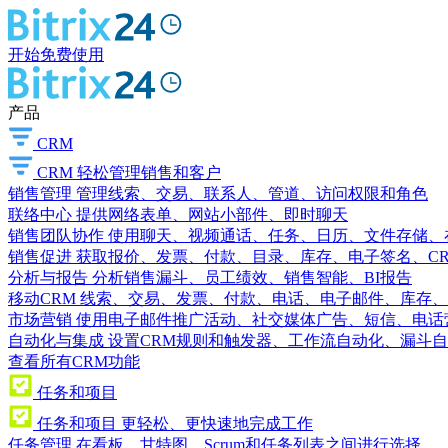
开始免费使用
产品
CRM
CRM
轻松管理销售和客户
销售管理
管理线索、交易、联系人、管道、访问权限和角色
联络中心
提供网络表单、网站小部件、即时聊天
销售团队协作
使用聊天、视频通话、任务、日历、文件存储、
销售促进
获取报价、发票、付款、目录、库存、电子签名、C
分析与报告
分析销售漏斗、员工绩效、销售智能、BI报告
移动CRM
线索、交易、发票、付款、电话、电子邮件、库存、
市场营销
使用电子邮件推广活动、社交媒体广告、短信、电话
自动化与集成
设置CRM规则和触发器、工作流自动化、漏斗自
查看所有CRM功能
任务和项目
任务和项目
更轻松、更快速地完成工作
任务管理
在看板、甘特图、Scrum和任务列表之间进行选择