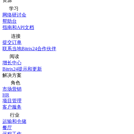
资源
学习
网络研讨会
帮助台
指南和API文档
连接
提交订单
联系当地Bitrix24合作伙伴
阅读
增长中心
Bitrix24提示和更新
解决方案
角色
市场营销
HR
项目管理
客户服务
行业
运输和仓储
餐厅
远程工作