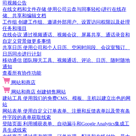
司视频公告
在线文档和文件存储
使用公司云盘与同事轻松j进行在线存
储、共享和编辑文档
工作组
创建工作组、邀请外部用户、设置访问权限以及处理
任务和项目
在线会议
通过视频通话、视频会议、屏幕共享、通话录音和
自定义背景做更多事情
共享日历
使用公司和个人日历、空闲时间段、会议室预订、
日历同步进行计划
移动通信
团队聊天工具、视频通话、评论、日历、随时随地
通知
查看所有协作功能
网站和商店
网站和商店
创建销售网站
建站工具
使用我们的免费CMS、模板、主机以建立出色的网
站
网站表单
使用自定义订单表单、注册和反馈表单以及带有条
件字段的表单获取线索
登陆页面
利用捕获表单、自动漏斗和Google Analytics集成工
具生成线索