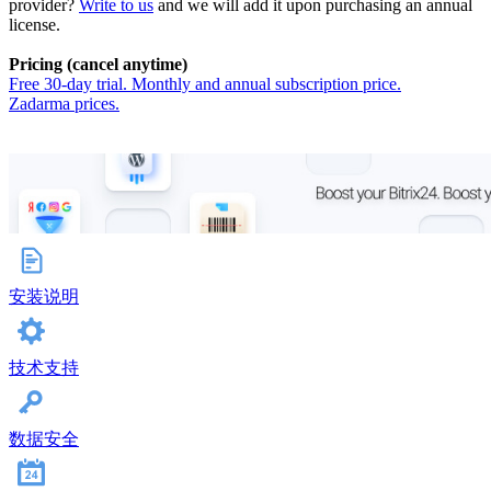
provider?
Write to us
and we will add it upon purchasing an annual
license.
Pricing (cancel anytime)
Free 30-day trial. Monthly and annual subscription price.
Zadarma prices.
安装说明
技术支持
数据安全