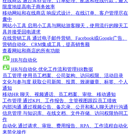
在线商店
通过库存管理、订单处理、配送和在线付款，最大
限度地提高电子商务效率
移动网站和在线商店
响应式设计、在线订单、客户管理尽在
囊中
网站小工具
启用小工具与网站游客聊天，使用流行的聊天工
具并接受回电请求
在线营销工具
通过电子邮件营销、Facebook或Google广告、
营销自动化、CRM集成工具，提高销售额
查看网站和商店的所有功能
HR与自动化
HR与自动化
优化工作流和管理HR数据
员工管理
使用员工档案、公司架构、访问权限、活动目录
文化与参与度
获取公司新闻、投票、致谢徽章、标签、个人
通知
移动HR
聊天、视频通话、员工档案、审批、移动通知
工作管理
通过KPI、工作报告、主管视图跟踪员工绩效
内部沟通
通过视频公告、备忘录、公开和私人聊天进行沟通
信息管理
与知识库、在线文档、文件存储、访问权限协同工
作
自动化
通过请求、审批、费用报告、RPA、工作流程自动化
来简化操作