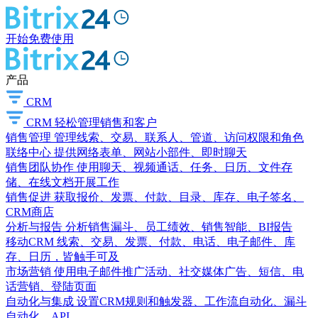
开始免费使用
产品
CRM
CRM
轻松管理销售和客户
销售管理
管理线索、交易、联系人、管道、访问权限和角色
联络中心
提供网络表单、网站小部件、即时聊天
销售团队协作
使用聊天、视频通话、任务、日历、文件存
储、在线文档开展工作
销售促进
获取报价、发票、付款、目录、库存、电子签名、
CRM商店
分析与报告
分析销售漏斗、员工绩效、销售智能、BI报告
移动CRM
线索、交易、发票、付款、电话、电子邮件、库
存、日历，皆触手可及
市场营销
使用电子邮件推广活动、社交媒体广告、短信、电
话营销、登陆页面
自动化与集成
设置CRM规则和触发器、工作流自动化、漏斗
自动化、API