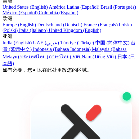
美洲
United States (English)
América Latina (Español)
Brasil (Português)
México (Español)
Colombia (Español)
欧洲
Europe (English)
Deutschland (Deutsch)
France (Français)
Polska
(Polski)
Italia (Italiano)
United Kingdom (English)
亚洲
India (English)
UAE (عربي)
Türkiye (Türkçe)
中国 (简体中文)
台
灣 (繁體中文)
Indonesia (Bahasa Indonesia)
Malaysia (Bahasa
Melayu)
ประเทศไทย (ภาษาไทย)
Việt Nam (Tiếng Việt)
日本 (日
本語)
如有必要，您可以在此处更改您的区域。