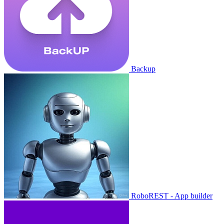
Backup
RoboREST - App builder