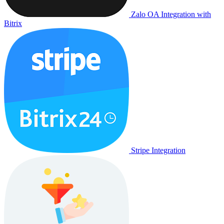
Zalo OA Integration with
Bitrix
Stripe Integration