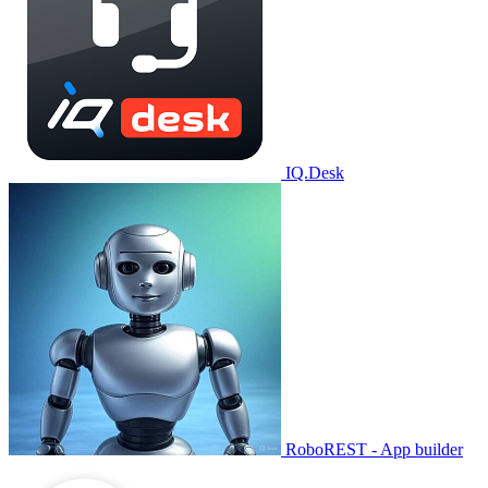
IQ.Desk
RoboREST - App builder