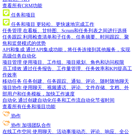
查看所有CRM功能
任务和项目
任务和项目
更轻松、更快速地完成工作
任务管理
在看板、甘特图、Scrum和任务列表之间进行选择
任务跟踪
利用检查清单和子任务、任务摘要、时间跟踪、聚
焦和监督模式的优势
API和集成
通过API集成功能，将任务连接到其他服务，实现
高级任务自动化
项目管理
使用项目、工作组、项目规划、角色和访问权限
员工绩效
通过任务报告、工作量管理、任务效率和KPI提高工
作效率
移动任务
任务创建、任务跟踪、通知、评论、随时随地聊天
项目协作
使用聊天、视频通话、评论、文件存储、文档、外
部用户和任务模板，加快工作速度
自动化
通过创建自动化任务和工作流自动化节省时间
查看所有任务和项目功能
协作
协作
加强团队合作
在线工作空间
使用聊天、活动事项动态、评论、响应、全公