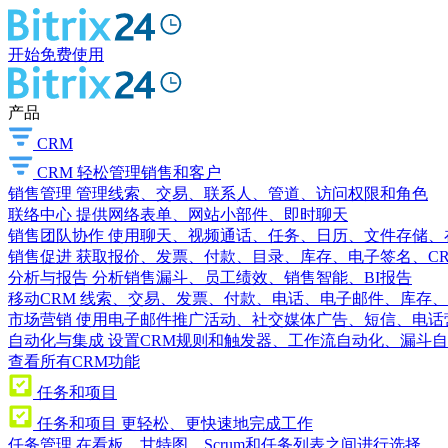
开始免费使用
产品
CRM
CRM
轻松管理销售和客户
销售管理
管理线索、交易、联系人、管道、访问权限和角色
联络中心
提供网络表单、网站小部件、即时聊天
销售团队协作
使用聊天、视频通话、任务、日历、文件存储、
销售促进
获取报价、发票、付款、目录、库存、电子签名、C
分析与报告
分析销售漏斗、员工绩效、销售智能、BI报告
移动CRM
线索、交易、发票、付款、电话、电子邮件、库存、
市场营销
使用电子邮件推广活动、社交媒体广告、短信、电话
自动化与集成
设置CRM规则和触发器、工作流自动化、漏斗自
查看所有CRM功能
任务和项目
任务和项目
更轻松、更快速地完成工作
任务管理
在看板、甘特图、Scrum和任务列表之间进行选择