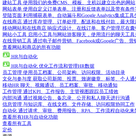
建站工具
使用我们的免费CMS、模板、主机以建立出色的网站
网站表单
使用自定义订单表单、注册和反馈表单以及带有条件
登陆页面
利用捕获表单、自动漏斗和Google Analytics集成工
在线商店
通过库存管理、订单处理、配送和在线付款，最大限
移动网站和在线商店
响应式设计、在线订单、客户管理尽在囊
网站小工具
启用小工具与网站游客聊天，使用流行的聊天工具
在线营销工具
通过电子邮件营销、Facebook或Google广
查看网站和商店的所有功能
HR与自动化
HR与自动化
优化工作流和管理HR数据
员工管理
使用员工档案、公司架构、访问权限、活动目录
文化与参与度
获取公司新闻、投票、致谢徽章、标签、个人通
移动HR
聊天、视频通话、员工档案、审批、移动通知
工作管理
通过KPI、工作报告、主管视图跟踪员工绩效
内部沟通
通过视频公告、备忘录、公开和私人聊天进行沟通
信息管理
与知识库、在线文档、文件存储、访问权限协同工作
自动化
通过请求、审批、费用报告、RPA、工作流程自动化来
查看所有HR与自动化功能
查看所有工具
定价