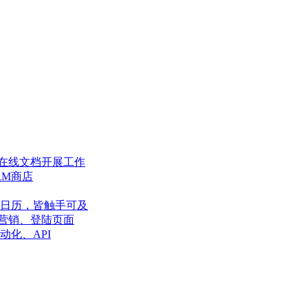
在线文档开展工作
RM商店
日历，皆触手可及
营销、登陆页面
动化、API