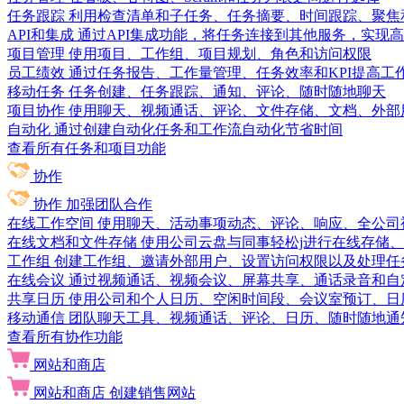
任务跟踪
利用检查清单和子任务、任务摘要、时间跟踪、聚焦
API和集成
通过API集成功能，将任务连接到其他服务，实现
项目管理
使用项目、工作组、项目规划、角色和访问权限
员工绩效
通过任务报告、工作量管理、任务效率和KPI提高工
移动任务
任务创建、任务跟踪、通知、评论、随时随地聊天
项目协作
使用聊天、视频通话、评论、文件存储、文档、外部
自动化
通过创建自动化任务和工作流自动化节省时间
查看所有任务和项目功能
协作
协作
加强团队合作
在线工作空间
使用聊天、活动事项动态、评论、响应、全公司
在线文档和文件存储
使用公司云盘与同事轻松j进行在线存储
工作组
创建工作组、邀请外部用户、设置访问权限以及处理任
在线会议
通过视频通话、视频会议、屏幕共享、通话录音和自
共享日历
使用公司和个人日历、空闲时间段、会议室预订、日
移动通信
团队聊天工具、视频通话、评论、日历、随时随地通
查看所有协作功能
网站和商店
网站和商店
创建销售网站