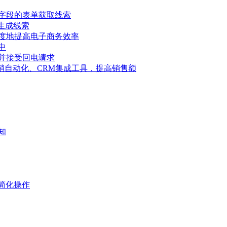
字段的表单获取线索
具生成线索
度地提高电子商务效率
中
并接受回电请求
告、营销自动化、CRM集成工具，提高销售额
知
简化操作