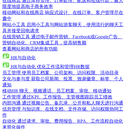
在线商店
通过库存管理、订单处理、配送和在线付款，最大
限度地提高电子商务效率
移动网站和在线商店
响应式设计、在线订单、客户管理尽在
囊中
网站小工具
启用小工具与网站游客聊天，使用流行的聊天工
具并接受回电请求
在线营销工具
通过电子邮件营销、Facebook或Google广告、
营销自动化、CRM集成工具，提高销售额
查看网站和商店的所有功能
HR与自动化
HR与自动化
优化工作流和管理HR数据
员工管理
使用员工档案、公司架构、访问权限、活动目录
文化与参与度
获取公司新闻、投票、致谢徽章、标签、个人
通知
移动HR
聊天、视频通话、员工档案、审批、移动通知
工作管理
通过KPI、工作报告、主管视图跟踪员工绩效
内部沟通
通过视频公告、备忘录、公开和私人聊天进行沟通
信息管理
与知识库、在线文档、文件存储、访问权限协同工
作
自动化
通过请求、审批、费用报告、RPA、工作流程自动化
来简化操作