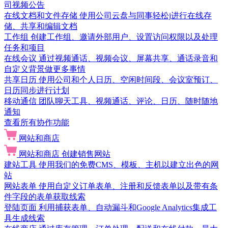
司视频公告
在线文档和文件存储
使用公司云盘与同事轻松j进行在线存
储、共享和编辑文档
工作组
创建工作组、邀请外部用户、设置访问权限以及处理
任务和项目
在线会议
通过视频通话、视频会议、屏幕共享、通话录音和
自定义背景做更多事情
共享日历
使用公司和个人日历、空闲时间段、会议室预订、
日历同步进行计划
移动通信
团队聊天工具、视频通话、评论、日历、随时随地
通知
查看所有协作功能
网站和商店
网站和商店
创建销售网站
建站工具
使用我们的免费CMS、模板、主机以建立出色的网
站
网站表单
使用自定义订单表单、注册和反馈表单以及带有条
件字段的表单获取线索
登陆页面
利用捕获表单、自动漏斗和Google Analytics集成工
具生成线索