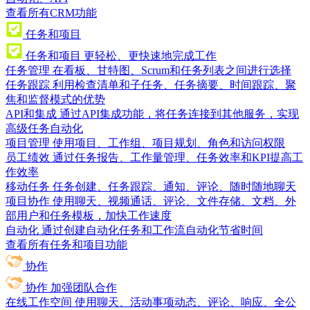
查看所有CRM功能
任务和项目
任务和项目
更轻松、更快速地完成工作
任务管理
在看板、甘特图、Scrum和任务列表之间进行选择
任务跟踪
利用检查清单和子任务、任务摘要、时间跟踪、聚
焦和监督模式的优势
API和集成
通过API集成功能，将任务连接到其他服务，实现
高级任务自动化
项目管理
使用项目、工作组、项目规划、角色和访问权限
员工绩效
通过任务报告、工作量管理、任务效率和KPI提高工
作效率
移动任务
任务创建、任务跟踪、通知、评论、随时随地聊天
项目协作
使用聊天、视频通话、评论、文件存储、文档、外
部用户和任务模板，加快工作速度
自动化
通过创建自动化任务和工作流自动化节省时间
查看所有任务和项目功能
协作
协作
加强团队合作
在线工作空间
使用聊天、活动事项动态、评论、响应、全公