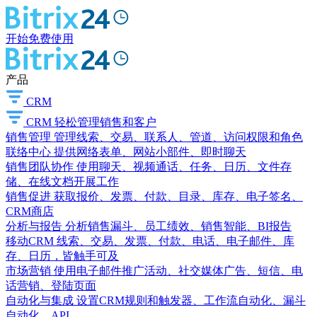
开始免费使用
产品
CRM
CRM
轻松管理销售和客户
销售管理
管理线索、交易、联系人、管道、访问权限和角色
联络中心
提供网络表单、网站小部件、即时聊天
销售团队协作
使用聊天、视频通话、任务、日历、文件存
储、在线文档开展工作
销售促进
获取报价、发票、付款、目录、库存、电子签名、
CRM商店
分析与报告
分析销售漏斗、员工绩效、销售智能、BI报告
移动CRM
线索、交易、发票、付款、电话、电子邮件、库
存、日历，皆触手可及
市场营销
使用电子邮件推广活动、社交媒体广告、短信、电
话营销、登陆页面
自动化与集成
设置CRM规则和触发器、工作流自动化、漏斗
自动化、API