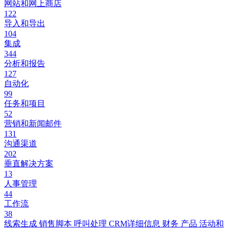
网站和网上商店
122
导入和导出
104
集成
344
分析和报告
127
自动化
99
任务和项目
52
营销和新闻邮件
131
沟通渠道
202
垂直解决方案
13
人事管理
44
工作流
38
线索生成
销售脚本
呼叫处理
CRM详细信息
财务
产品
活动和