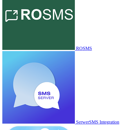
ROSMS
SerwerSMS Integration