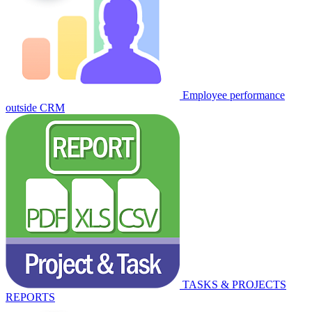
Employee performance
outside CRM
TASKS & PROJECTS
REPORTS