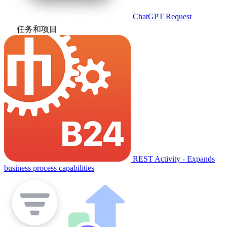
ChatGPT Request
任务和项目
REST Activity - Expands
business process capabilities