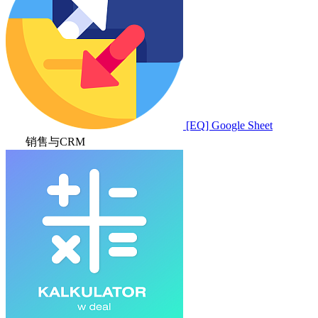
[EQ] Google Sheet
销售与CRM