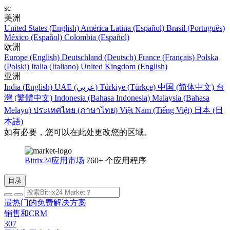
sc
美洲
United States (English)
América Latina (Español)
Brasil (Português)
México (Español)
Colombia (Español)
欧洲
Europe (English)
Deutschland (Deutsch)
France (Français)
Polska
(Polski)
Italia (Italiano)
United Kingdom (English)
亚洲
India (English)
UAE (عربي)
Türkiye (Türkçe)
中国 (简体中文)
台
灣 (繁體中文)
Indonesia (Bahasa Indonesia)
Malaysia (Bahasa
Melayu)
ประเทศไทย (ภาษาไทย)
Việt Nam (Tiếng Việt)
日本 (日
本語)
如有必要，您可以在此处更改您的区域。
Bitrix24应用市场
760+ 个应用程序
目录
最热门的免费解决方案
销售和CRM
307