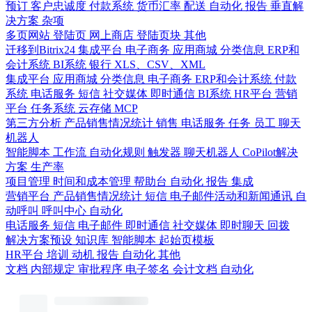
预订
客户忠诚度
付款系统
货币汇率
配送
自动化
报告
垂直解
决方案
杂项
多页网站
登陆页
网上商店
登陆页块
其他
迁移到Bitrix24
集成平台
电子商务
应用商城
分类信息
ERP和
会计系统
BI系统
银行
XLS、CSV、XML
集成平台
应用商城
分类信息
电子商务
ERP和会计系统
付款
系统
电话服务
短信
社交媒体
即时通信
BI系统
HR平台
营销
平台
任务系统
云存储
MCP
第三方分析
产品销售情况统计
销售
电话服务
任务
员工
聊天
机器人
智能脚本
工作流
自动化规则
触发器
聊天机器人
CoPilot解决
方案
生产率
项目管理
时间和成本管理
帮助台
自动化
报告
集成
营销平台
产品销售情况统计
短信
电子邮件活动和新闻通讯
自
动呼叫
呼叫中心
自动化
电话服务
短信
电子邮件
即时通信
社交媒体
即时聊天
回拨
解决方案预设
知识库
智能脚本
起始页模板
HR平台
培训
动机
报告
自动化
其他
文档
内部规定
审批程序
电子签名
会计文档
自动化